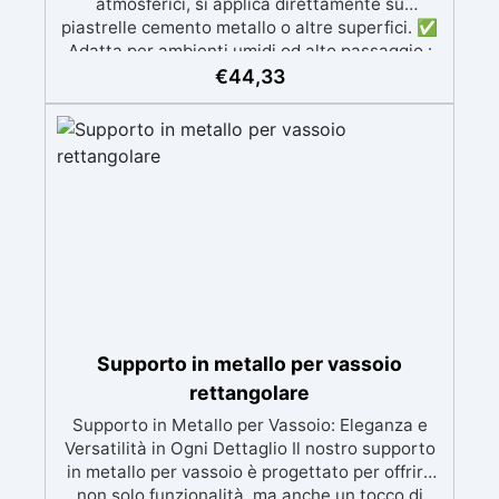
atmosferici, si applica direttamente su
piastrelle cemento metallo o altre superfici. ✅
Adatta per ambienti umidi od alto passaggio :
Formulazione Poliuretanica, ideale per ambienti
€
44,33
che richiedono la massima resistenza -
superiore alle resine epossidiche e vernici
classiche. ✅ Finitura versatile e
personalizzabile: Disponibile in qualsiasi colore,
con finitura lucida o satinata. Coprente in una
singola passata. ✅ Universale: Perfetta per
pavimentazioni , parcheggi esterni, magazzini
e , oltre a rivestimenti su acciaio
opportunamente preparato. ✅ Conformità e
sicurezza: Conforme al Regolamento Europeo
EU no. 305/2011 - Regolamento Europeo EU no.
574/2014 - Marcatura CE secondo EN 1504-2 e
Supporto in metallo per vassoio
relativa Dichiarazione di Prestazione (DoP) ✅
rettangolare
Facile da Usare, miscela i 2 componenti (2 : 1)
Supporto in Metallo per Vassoio: Eleganza e
comodamente predosati
Versatilità in Ogni Dettaglio Il nostro supporto
in metallo per vassoio è progettato per offrire
non solo funzionalità, ma anche un tocco di