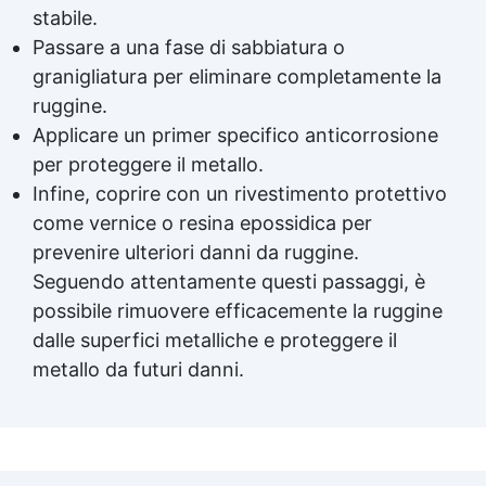
saponette See all articles → Gomma silicone
stabile.
per stampi 25 articles ▸ Gomma da stampi
Passare a una fase di sabbiatura o
Gomma al silicone per stampi Gomma
siliconica per stampi Gomma siliconica
granigliatura per eliminare completamente la
liquida per stampi Gomma siliconica fai da te
ruggine.
Gomma siliconica da colata Gomma liquida
Applicare un primer specifico anticorrosione
per stampi Gomma siliconica per stampi
per proteggere il metallo.
durevoli Gomma siliconica per colata Gomma
siliconica per calchi Gomma siliconica colata
Infine, coprire con un rivestimento protettivo
Gomma siliconica per stampi 5 kg Gomma al
come vernice o resina epossidica per
silicone Gomma silicone Gomme siliconiche
prevenire ulteriori danni da ruggine.
Gomma liquida trasparente Gomma per
stampi Gomma siliconica resistente Gomma
Seguendo attentamente questi passaggi, è
siliconica per stampi complessi Gomma
possibile rimuovere efficacemente la ruggine
siliconica liquida Gomma siliconica morbida
dalle superfici metalliche e proteggere il
Gomma colata Gomma siliconica per calchi
metallo da futuri danni.
resistenti Gomma siliconica Gomma
siliconica antiaderente See all articles →
Tecniche di stampaggio 38 articles ▸ Come
creare uno stampo Stampo mani Stampi in
3d Creare uno stampo per metallo Lattice
per stampi Stampo per vasi Come fare gli