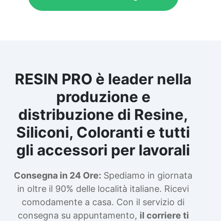
Colla epossidica per legno Tavolo epossidico
Colla epossidica bicomponente plastica
Impregnante epossidico Colla epossidica
bicomponente per plastica Colla epossidica
Colla epossidica bicomponente Epossidica
colla Colla bicomponente plastica
Bicomponente trasparente Pasta
RESIN PRO è leader nella
bicomponente per metalli Epossidica
bicomponente Bicomponente epossidico
produzione e
Colle bicomponenti Epossidica significato
Epossidico significato Polietilene telo Smalto
distribuzione di Resine,
epossidico Colla epossidica legno Colla
epossidica per plastica Collanti epossidici
Siliconi, Coloranti e tutti
Colla bicomponente per plastica Cariche per
gli accessori per lavorali
Epossidici Cariche Epossidiche Adesivo
bicomponente epossidico Colla
bicomponente epossidica Pavimento
Consegna in 24 Ore:
Spediamo in giornata
epossidico Acquista Glitter Epossidico
in oltre il 90% delle località italiane. Ricevi
Applicazioni di Epossidici Colle epossidiche
Mastice epossidico Adesivo epossidico
comodamente a casa. Con il servizio di
bicomponente Malta epossidica Colla
consegna su appuntamento,
il corriere ti
bicomponente Pavimento epossidico pro e