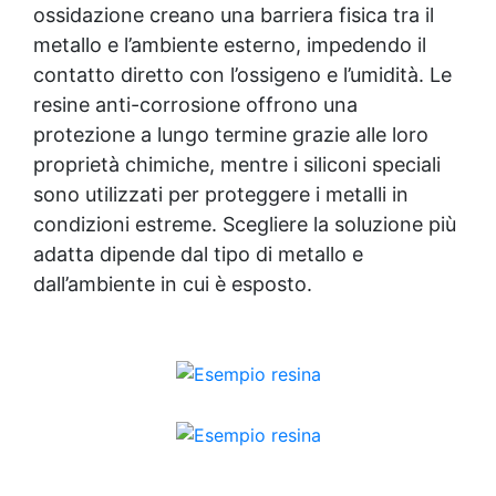
ossidazione creano una barriera fisica tra il
universale Funziona su metallo, plastica,
metallo e l’ambiente esterno, impedendo il
cemento e vetroresina.⏱ Rapidità Si
indurisce in un’ora, anche a basse
contatto diretto con l’ossigeno e l’umidità. Le
temperature.🧰 Facile da usare Non cola e si
resine anti-corrosione offrono una
applica anche in verticale.♻️ Versatile
protezione a lungo termine grazie alle loro
Perfetto per uso domestico, nautico,
industriale o fai-da-te. 🧱 Applicazioni
proprietà chimiche, mentre i siliconi speciali
pratiche Riparazione di fughe o crepe su
sono utilizzati per proteggere i metalli in
piscine, vasche o acquari Sigillatura di
condizioni estreme. Scegliere la soluzione più
perdite su tubi, pompe o raccordi idraulici
adatta dipende dal tipo di metallo e
Ricostruzione di parti danneggiate in
plastica o metallo Fissaggio di ganci, bulloni
dall’ambiente in cui è esposto.
o supporti anche in ambienti umidi
Riparazioni rapide su barche, gommoni,
motori marini e sistemi di raffreddamento 🧰
Modalità d’uso Tagliare la quantità
necessaria di barretta. Impastare a mano
fino a ottenere un colore uniforme (ca. 1
min). Applicare immediatamente sulla
superficie pulita o leggermente bagnata.
Premere per far aderire bene. Lasciare