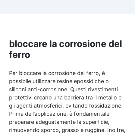
ottenendo superfici uniformi e compatte. Il
design ergonomico e la manopola di controllo
intuitiva rendono il suo utilizzo estremamente
semplice, anche per i principianti. Inoltre, la
struttura interna ottimizzata riduce il rumore
durante il funzionamento, offrendo un ambiente
di lavoro silenzioso e confortevole. Ideale per
bloccare la corrosione del
artigiani, produttori di stampi, creatori di gioielli
ferro
e appassionati di fai-da-te, questo strumento
migliora rapidamente e in modo professionale
la qualità dei tuoi progetti.
Per bloccare la corrosione del ferro, è
possibile utilizzare resine epossidiche o
siliconi anti-corrosione. Questi rivestimenti
protettivi creano una barriera tra il metallo e
gli agenti atmosferici, evitando l’ossidazione.
Prima dell’applicazione, è fondamentale
preparare adeguatamente la superficie,
rimuovendo sporco, grasso e ruggine. Inoltre,