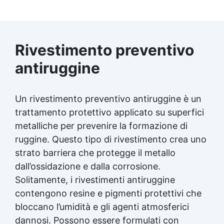
indurire (non muovere durante la presa). 🧠
Consigli dell’esperto Per la massima
adesione, rimuovere sporco o alghe prima
dell’applicazione. Applicare su superfici
Rivestimento preventivo
ruvide per migliorare l’ancoraggio. Non usare
su PE, PP o PTFE. Una volta indurito, può
antiruggine
essere forato, limato, carteggiato o
verniciato. ❓ FAQ 👉 Posso usarlo per
riparare una perdita in piscina piena
Un rivestimento preventivo antiruggine è un
d’acqua? Sì! Aqua Stick è progettato per
applicazioni subacquee, anche a immersione
trattamento protettivo applicato su superfici
totale. 👉 Funziona anche su plastica? Sì, ma
metalliche per prevenire la formazione di
solo su plastiche non oleose (escluse PE e
ruggine. Questo tipo di rivestimento crea uno
PP). 👉 Si può verniciare dopo? Certamente:
strato barriera che protegge il metallo
una volta indurito è perfettamente
verniciabile. 🏁 Perfetto per Idraulici e
dall’ossidazione e dalla corrosione.
manutentori Hobbisti e amanti del fai-da-te
Solitamente, i rivestimenti antiruggine
Settore nautico e piscine Laboratori e
contengono resine e pigmenti protettivi che
officine meccaniche Stucco epossidico
SteelStick - Clicca qui per scoprire di più ⚙️
bloccano l’umidità e gli agenti atmosferici
Ripara, ricostruisci e sigilla metalli in pochi
dannosi. Possono essere formulati con