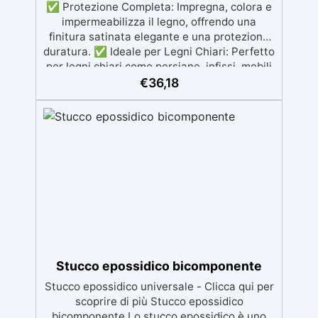
✅ Protezione Completa: Impregna, colora e
impermeabilizza il legno, offrendo una
finitura satinata elegante e una protezione
duratura. ✅ Ideale per Legni Chiari: Perfetto
per legni chiari come persiane, infissi, mobili
da giardino, recinzioni e altri arredi esterni.
€
36,18
✅ Potere Idrofugo Rinforzato: Blocca
l'umidità e l'acqua, proteggendo il legno dalla
corrosione e mantenendolo asciutto. ✅
Facile Applicazione: Compatibile con legni
nuovi e trattati, si applica facilmente con
pennello, rullo o spruzzo, senza formare
pellicole indesiderate. ✅ Asciugatura
Rapida: Il legno sarà pronto in sole 24 ore,
risplendendo con una protezione efficace e
una finitura impeccabile
Stucco epossidico bicomponente
Stucco epossidico universale - Clicca qui per
scoprire di più Stucco epossidico
bicomponente Lo stucco epossidico è uno