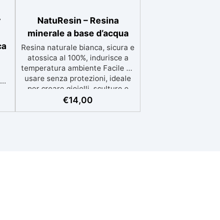
r
NatuResin – Resina
minerale a base d’acqua
ca
Resina naturale bianca, sicura e
atossica al 100%, indurisce a
temperatura ambiente Facile da
usare senza protezioni, ideale
el
per creare gioielli, sculture e
decorazioni Formula eco-
€
14,00
i
friendly a base d’acqua,
alternativa sicura alle resine
tradizionali Adatta anche ai
,
bambini, perfetta per un utilizzo
in casa senza rischi Multiuso e
n
versatile, pronta in soli 30
e
minuti per creazioni rapide e
personalizzabili.
:
per
per