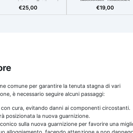
impeccabili. Tecnologia
essore. Adatta a Tutti grazie
avanzata: Grazie al sistema
€
25,00
€
19,00
al facile rapporto di
poliaddizione, riduce il ritiro 
scelazione 2:1, garantisce un
tempo e aumenta la durata 
risultato senza imperfezioni
30% rispetto ai siliconi
sa viscosità per colate senza
tradizionali. Facilità d'uso:
olle, compatibile con legno,
Miscelazione semplice co
ilicone, vetro, metallo e altri
rapporto 1:1, ideale sia pe
materiali. Certificata post-
principianti che professionis
talisi atossica e sicura per il
Versatile: Compatibile co
tatto con la pelle, Bpa Free e
resine, cere, metalli a bas
senza Solventi (Voc Free)
ore
punto di fusione, saponi, cem
perficie lucida, autolivellante
e gessi, per progetti creati
on filtri UV anti-ingiallimento
dettagliati. Alta qualità tecni
per una finitura durevole e
one comune per garantire la tenuta stagna di vari
Con una durezza di 13 Shore
brillante.
one, è necessario seguire alcuni passaggi:
una fluidità elevata, garanti
dettagli precisi e una facil
estrazione dei modelli.
con cura, evitando danni ai componenti circostanti.
rrà posizionata la nuova guarnizione.
liconico sulla nuova guarnizione per favorire una migli
suo alloggiamento, facendo attenzione a non danneggi