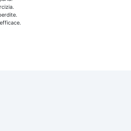
ottenere risultati professionali
con facilità.
cizia.
perdite.
efficace.