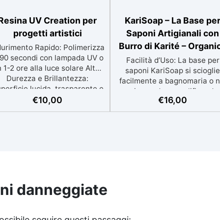
Resina UV Creation per
KariSoap – La Base pe
progetti artistici
Saponi Artigianali con
Burro di Karité – Organi
durimento Rapido: Polimerizza
 90 secondi con lampada UV o
Facilità d’Uso: La base per
n 1-2 ore alla luce solare Alta
saponi KariSoap si scioglie
Durezza e Brillantezza:
facilmente a bagnomaria o n
perficie lucida, trasparente e
microonde, semplificando
esistente Facilità di Utilizzo:
€
10,00
€
16,00
notevolmente il processo d
ssun catalizzatore richiesto,
creazione dei saponi. Super
applicala e indurisce subito
Sicuro: Realizzata con
ersatilità: Ideale per gioielli,
ingredienti naturali e sicuri
accessori e decorazioni
KariSoap è un prodotto
ersonalizzate Nuova Formula:
organico che garantisce u
Non lascia superfici
sapone delicato sulla pelle 
ppiccicose, risultato pulito e
privo di sostanze nocive.
sicuro
Benefici del Burro di Karité
oni danneggiate
Ricca di burro di karité, nota 
le sue proprietà nutrienti,
idratanti e protettive, ideale 
ossibile seguire questi passaggi: