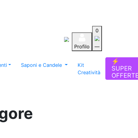
0
Profilo
—
Aiuto
Preferiti
Blog
⚡
nti
Saponi e Candele
Kit
SUPER
Creatività
OFFERT
ogore