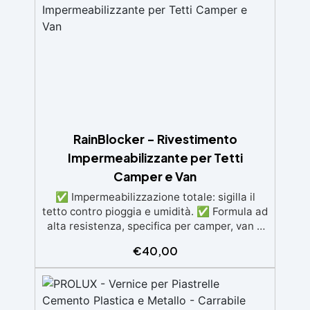
professionali: Sistema autolivellante,
resistente ai raggi UV, duraturo e con finitura
lucida o satinata. ✅ Personalizzabile:
Disponibile in kit per metrature da 2m² a
100m², con una vasta gamma di pigmenti
selezionabili.
RainBlocker – Rivestimento
Impermeabilizzante per Tetti
Camper e Van
✅ Impermeabilizzazione totale: sigilla il
tetto contro pioggia e umidità. ✅ Formula ad
alta resistenza, specifica per camper, van e
caravan. ✅ Aderenza eccellente su
€
40,00
vetroresina, alluminio e lamiera. ✅ Resiste
agli sbalzi termici da -20°C a +80°C. ✅
Applicazione semplice a rullo, pennello o
spruzzo airless. ✅ Durata pluriennale: