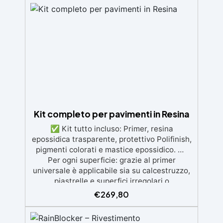
materiali. Certificata post-catalisi atossica e
sicura per il contatto con la pelle, Bpa Free e
senza Solventi (Voc Free) Superficie lucida,
autolivellante e con filtri UV anti-
ingiallimento per una finitura durevole e
brillante.
Kit completo per pavimenti in Resina
✅ Kit tutto incluso: Primer, resina
epossidica trasparente, protettivo Polifinish,
pigmenti colorati e mastice epossidico. ✅
Per ogni superficie: grazie al primer
universale è applicabile sia su calcestruzzo,
piastrelle e superfici irregolari o
danneggiate. ✅ Facile da applicare: Video
€
269,80
Guida completa inclusa, 3 semplici passaggi,
dalla preparazione della superficie alla
finitura protettiva antigraffio. ✅ Risultati