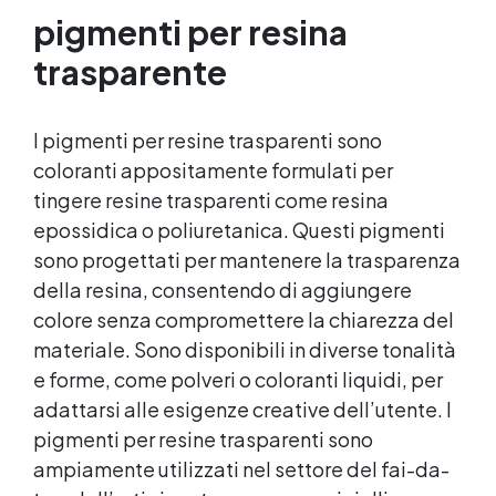
qualsiasi colore, con finitura lucida o
pigmenti per resina
satinata. Coprente in una singola passata.
trasparente
✅ Universale: Perfetta per pavimentazioni ,
parcheggi esterni, magazzini e , oltre a
rivestimenti su acciaio opportunamente
preparato. ✅ Conformità e sicurezza:
I pigmenti per resine trasparenti sono
Conforme al Regolamento Europeo EU no.
coloranti appositamente formulati per
305/2011 - Regolamento Europeo EU no.
tingere resine trasparenti come resina
574/2014 - Marcatura CE secondo EN 1504-2
epossidica o poliuretanica. Questi pigmenti
e relativa Dichiarazione di Prestazione (DoP)
✅ Facile da Usare, miscela i 2 componenti
sono progettati per mantenere la trasparenza
(2 : 1) comodamente predosati
della resina, consentendo di aggiungere
colore senza compromettere la chiarezza del
materiale. Sono disponibili in diverse tonalità
e forme, come polveri o coloranti liquidi, per
adattarsi alle esigenze creative dell’utente. I
pigmenti per resine trasparenti sono
ampiamente utilizzati nel settore del fai-da-