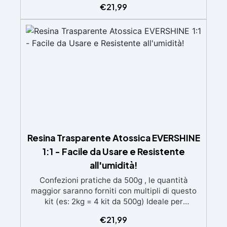
€
21,99
speciali filtri UV Formula densa : non cola via,
mantenendo i design precisi e puliti. Indurisce
in 12-24h garantendo una superficie lucida e
brillante
Resina Trasparente Atossica EVERSHINE
1:1 - Facile da Usare e Resistente
all'umidità!
Confezioni pratiche da 500g , le quantità
maggior saranno forniti con multipli di questo
kit (es: 2kg = 4 kit da 500g) Ideale per
principianti: a prova di errore, perfetta per chi
€
21,99
inizia. Sempre lucida: garantisce una finitura