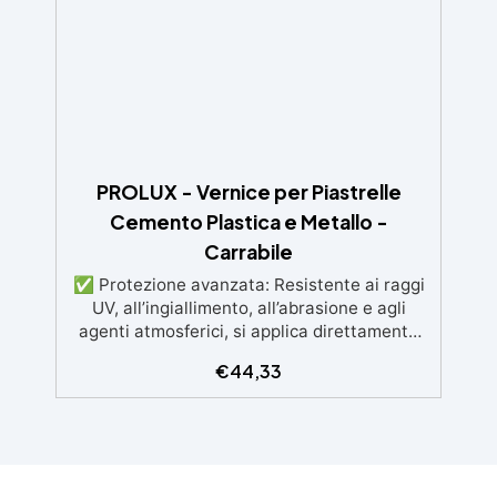
protezione elastica, anti-UV e resistente nel
tempo.
PROLUX - Vernice per Piastrelle
Cemento Plastica e Metallo -
Carrabile
✅ Protezione avanzata: Resistente ai raggi
UV, all’ingiallimento, all’abrasione e agli
agenti atmosferici, si applica direttamente
su piastrelle cemento metallo o altre
€
44,33
superfici. ✅ Adatta per ambienti umidi od
alto passaggio : Formulazione Poliuretanica,
ideale per ambienti che richiedono la
massima resistenza - superiore alle resine
epossidiche e vernici classiche. ✅ Finitura
versatile e personalizzabile: Disponibile in