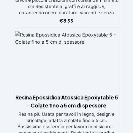
tavoli e piccole creazioni con colate da 1 mm a 2
cm Resistente ai graffi e ai raggi UV,
garantendo opere durature, vibranti e senza
ingiallimenti nel tempo Bassa viscosità e
€
8,99
formula anti-bolle per risultati impeccabili,
perfetti per colate di stampi e inglobamenti
Certificata Atossica post catalisi per contatto
con la pelle, BPA free e VoC Free
Resina Epossidica Atossica Epoxytable 5
- Colate fino a 5 cm di spessore
Resina più Usata per tavoli in legno, design e
bricolage, adatta a colate fino a 5 cm.
Bassissima esotermia per lavorazioni sicure e
senza surriscaldamenti. Resistente a graffi e