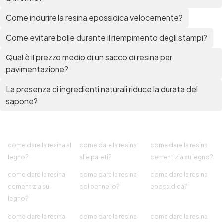
Come indurire la resina epossidica velocemente?
Come evitare bolle durante il riempimento degli stampi?
Qual è il prezzo medio di un sacco di resina per
pavimentazione?
La presenza di ingredienti naturali riduce la durata del
sapone?
come dare la resina al
come dare la resina
come dare la resina
legno?
alle pareti?
cementizia su legno?
come dare la resina
come dare la resina
come dare la resina
cementizia sul
col pennello?
epossidica?
legno?
come dare la resina
come dare la resina
come dare la resina