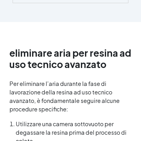
brillante e uniforme in ogni condizione.
Facilissima da usare: rapporto di miscelazione
intuitivo basta mescolare i 2 componenti in
parti uguali Versatile e creativa: adatta per
colate, rivestimenti e colorabile a piacere.
Resistente : lucentezza duratura e alta
resistenza a graffi e umidità.
eliminare aria per resina ad
uso tecnico avanzato
Per eliminare l’aria durante la fase di
lavorazione della resina ad uso tecnico
avanzato, è fondamentale seguire alcune
procedure specifiche:
Utilizzare una camera sottovuoto per
degassare la resina prima del processo di
colata.