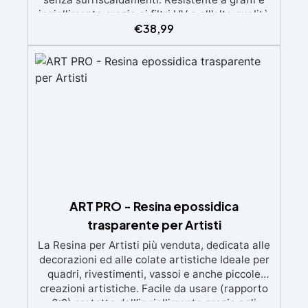
ingiallimento grazie ai filtri UV e all'alta qualità
€
38,99
meccanica. Bassa viscosità per eliminare bolle
d'aria e ottenere finiture lisce. Sicura, atossica,
BPA/VOC free e certificata per il contatto
prolungato con la pelle.
ART PRO - Resina epossidica
trasparente per Artisti
La Resina per Artisti più venduta, dedicata alle
decorazioni ed alle colate artistiche Ideale per
quadri, rivestimenti, vassoi e anche piccole
creazioni artistiche. Facile da usare (rapporto
3:2) protetta dall’ingiallimento grazie agli