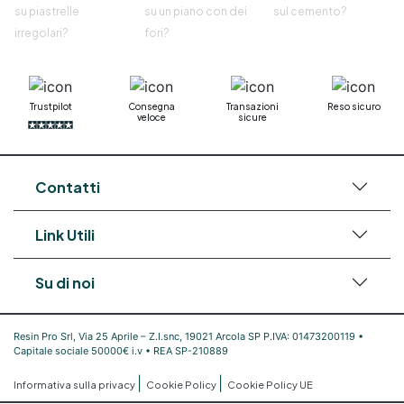
su piastrelle
su un piano con dei
sul cemento?
irregolari?
fori?
Trustpilot
Consegna
Transazioni
Reso sicuro
veloce
sicure
Contatti
Link Utili
Su di noi
Resin Pro Srl, Via 25 Aprile – Z.I.snc, 19021 Arcola SP P.IVA: 01473200119 •
Capitale sociale 50000€ i.v • REA SP-210889
|
|
Informativa sulla privacy
Cookie Policy
Cookie Policy UE