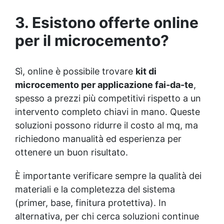
Facile da applicare: Priva di solventi e
inodore, con 1 kg ricopre circa 1 m2 (1 mm di
3. Esistono offerte online
spessore) La confezione contiene: Vertical
Glass A 2 kg + 1.4 kg Vertical Glass B
per il microcemento?
Sì, online è possibile trovare
kit di
microcemento per applicazione fai-da-te
,
spesso a prezzi più competitivi rispetto a un
intervento completo chiavi in mano. Queste
soluzioni possono ridurre il costo al mq, ma
richiedono manualità ed esperienza per
ottenere un buon risultato.
È importante verificare sempre la qualità dei
materiali e la completezza del sistema
(primer, base, finitura protettiva). In
alternativa, per chi cerca soluzioni continue