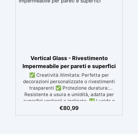
Miscelazione semplice con rapporto 100:50
per risultati ottimali.
Vertical Glass - Rivestimento
Impermeabile per pareti e superfici
✅ Creatività illimitata: Perfetta per
decorazioni personalizzate o rivestimenti
trasparenti ✅ Protezione duratura:
Resistente a usura e umidità, adatta per
superfici verticali e inclinate. ✅ Lucida e
ripara: Una sola applicazione per una
€
80,99
superficie brillante, liscia e protetta dalle
infiltrazioni ✅ Colorazione personalizzabile:
Compatibile con coloranti e polveri
metalliche per effetti cromatici unici. ✅