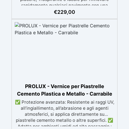
rapidamente qualsiasi pavimento con una
finitura resistente, uniforme e personalizzabile.
€
229,00
Si applica facilmente a rullo e aderisce anche
su superfici difficili anche verticali. Riempie
crepe e irregolarità del pavimento.
Rinnovandolo con una sola passata. 🔹 Senza
demolizioni, su qualsiasi superficie edile:
piastrelle, cemento, cotto, calcestruzzo.🔹
Perfetta adesione anche su superfici umide,
irregolari o danneggiate.🔹 Colorabile a piacere
si applica con un semplice ruolo o pennello🔹
Resistente al calpestio ed anche carrabile (2
mani).🔹 Asciugatura rapida: già calpestabile il
giorno successivo
PROLUX - Vernice per Piastrelle
Cemento Plastica e Metallo - Carrabile
✅ Protezione avanzata: Resistente ai raggi UV,
all’ingiallimento, all’abrasione e agli agenti
atmosferici, si applica direttamente su
piastrelle cemento metallo o altre superfici. ✅
Adatta per ambienti umidi od alto passaggio :