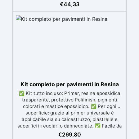
Formulazione Poliuretanica, ideale per ambienti
€
44,33
che richiedono la massima resistenza -
superiore alle resine epossidiche e vernici
classiche. ✅ Finitura versatile e
personalizzabile: Disponibile in qualsiasi colore,
con finitura lucida o satinata. Coprente in una
singola passata. ✅ Universale: Perfetta per
pavimentazioni , parcheggi esterni, magazzini
e , oltre a rivestimenti su acciaio
opportunamente preparato. ✅ Conformità e
sicurezza: Conforme al Regolamento Europeo
EU no. 305/2011 - Regolamento Europeo EU no.
574/2014 - Marcatura CE secondo EN 1504-2 e
Kit completo per pavimenti in Resina
relativa Dichiarazione di Prestazione (DoP) ✅
✅ Kit tutto incluso: Primer, resina epossidica
Facile da Usare, miscela i 2 componenti (2 : 1)
trasparente, protettivo Polifinish, pigmenti
comodamente predosati
colorati e mastice epossidico. ✅ Per ogni
superficie: grazie al primer universale è
applicabile sia su calcestruzzo, piastrelle e
superfici irregolari o danneggiate. ✅ Facile da
applicare: Video Guida completa inclusa, 3
€
269,80
semplici passaggi, dalla preparazione della