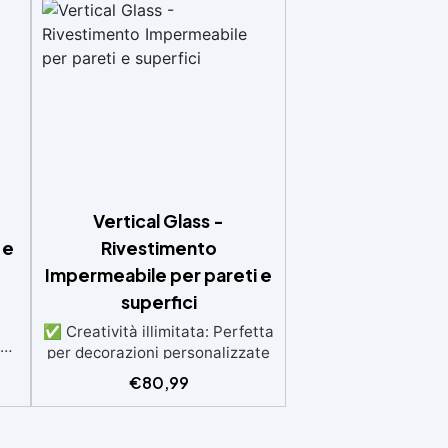
Vertical Glass -
 e
Rivestimento
Impermeabile per pareti e
superfici
✅ Creatività illimitata: Perfetta
ali
per decorazioni personalizzate
 ✅
o rivestimenti trasparenti ✅
€
80,99
er
Protezione duratura: Resistente
i e
a usura e umidità, adatta per
e
superfici verticali e inclinate. ✅