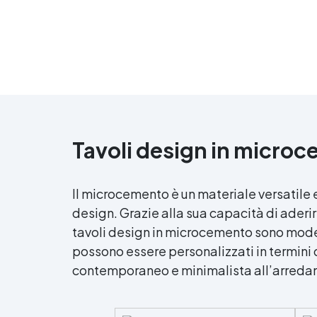
Asciugatura rapida: già
R
calpestabile il giorno successivo
s
D
m
Tavoli design in micro
Il microcemento è un materiale versatile e
design. Grazie alla sua capacità di aderire
tavoli design in microcemento sono moderni
possono essere personalizzati in termini d
contemporaneo e minimalista all’arreda