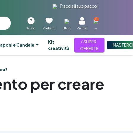
Traccia il tuo pacco!
0
Aiuto
Preferiti
Blog
Profilo
—
⚡ SUPER
kit
aponi e Candele
MASTERC
creatività
OFFERTE
ura?
ento per creare