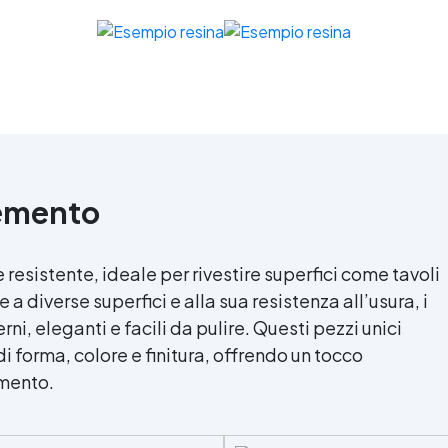
egolamento Europeo EU no.
574/2014 - Marcatura CE
econdo EN 1504-2 e relativa
ichiarazione di Prestazione
(DoP) ✅ Facile da Usare,
iscela i 2 componenti (2 : 1)
comodamente predosati
cemento
 resistente, ideale per rivestire superfici come tavoli
 a diverse superfici e alla sua resistenza all’usura, i
, eleganti e facili da pulire. Questi pezzi unici
i forma, colore e finitura, offrendo un tocco
mento.