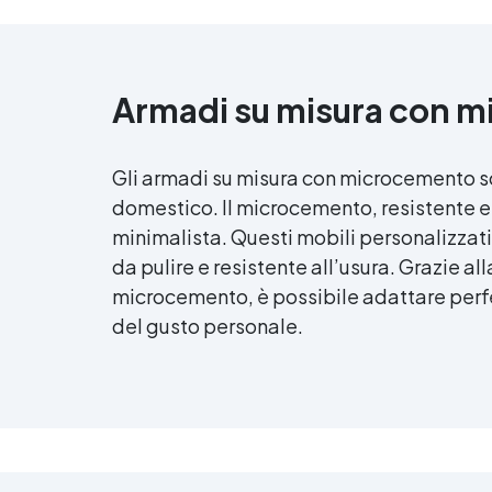
hobbisti e ambienti industriali
che richiedono pavimenti
resistenti e di qualità superiore.
La quantità di flakes dipende
Armadi su misura con 
dal design scelto (copertura
parziale o totale). Il consumo
consigliato di 0,15–0,2 kg/m² si
basa su una copertura parziale.
Gli armadi su misura con microcemento s
Per una copertura totale, è
domestico. Il microcemento, resistente e
necessario raddoppiare la
minimalista. Questi mobili personalizzati 
quantità consigliata. Sparta
Top: Consumo consigliato: 0,2
da pulire e resistente all’usura. Grazie al
kg/m². Si prega di rispettare
microcemento, è possibile adattare perf
questa indicazione, poiché la
del gusto personale.
quantità del prodotto è
calcolata in base a questo
consumo. ​