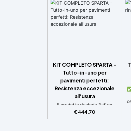
KIT COMPLETO SPARTA -
T
Tutto-in-uno per
pavimenti perfetti:
Resistenza eccezionale
✅ 
all'usura
ce
Il prodotto richiede 3-5 gg
s
lavorativi aggiuntivi per la
€
444,70
consegna Kit competo, con
d
Video istruzioni: kit include
primer universale (per