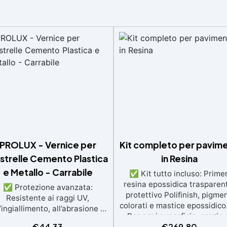
PROLUX - Vernice per
Kit completo per pavime
astrelle Cemento Plastica
in Resina
e Metallo - Carrabile
✅ Kit tutto incluso: Primer
resina epossidica trasparen
✅ Protezione avanzata:
protettivo Polifinish, pigmen
Resistente ai raggi UV,
colorati e mastice epossidic
l’ingiallimento, all’abrasione e
Per ogni superficie: grazie 
i agenti atmosferici, si applica
€
44,33
€
269,80
primer universale è applicab