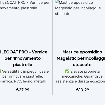
ILECOAT PRO - Vernice
Mastice epossidico
per rinnovamento
Magelstic per incollaggi
piastrelle
stuccate
Versatilità d’impiego: Ideale
✅ Elevate proprietà
per rinnovare piastrelle,
meccaniche: Garantisce
ramica, PVC, legno, metalli e
resistenza e durata eccezion
uperfici resinate, sia interne
per incollaggi e stuccature.
€
27,99
€
10,99
che esterne. ✅ Resistente e
Ottima adesione: Perfetto p
urevole: Offre resistenza agli
marmi, graniti, pietre natural
agenti atmosferici, raggi UV,
artificiali. ✅ Resistente all