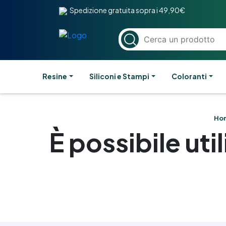
Spedizione gratuita sopra i 49,90€
Resine
Siliconi e Stampi
Coloranti
Ho
È possibile ut