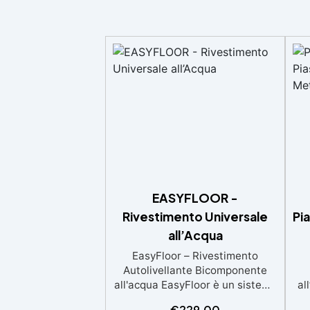
EASYFLOOR -
Rivestimento Universale
Pi
all’Acqua
EasyFloor – Rivestimento
Autolivellante Bicomponente
all'acqua EasyFloor è un sistema
al
bicomponente autolivellante
agl
€
229,00