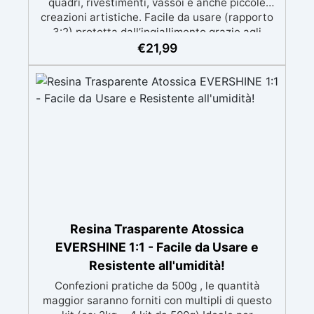
quadri, rivestimenti, vassoi e anche piccole
creazioni artistiche. Facile da usare (rapporto
3:2) protetta dall’ingiallimento grazie agli
speciali filtri UV Formula densa : non cola via,
€
21,99
mantenendo i design precisi e puliti. Indurisce
in 12-24h garantendo una superficie lucida e
brillante
Resina Trasparente Atossica
EVERSHINE 1:1 - Facile da Usare e
Resistente all'umidità!
Confezioni pratiche da 500g , le quantità
maggior saranno forniti con multipli di questo