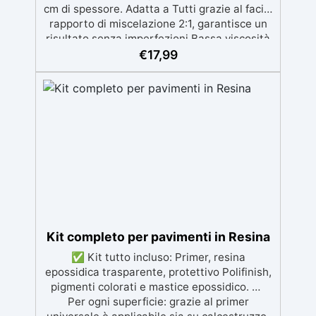
cm di spessore. Adatta a Tutti grazie al facile
rapporto di miscelazione 2:1, garantisce un
risultato senza imperfezioni Bassa viscosità
per colate senza bolle, compatibile con
€
17,99
legno, silicone, vetro, metallo e altri
materiali. Certificata post-catalisi atossica e
sicura per il contatto con la pelle, Bpa Free e
senza Solventi (Voc Free) Superficie lucida,
autolivellante e con filtri UV anti-
ingiallimento per una finitura durevole e
brillante.
Kit completo per pavimenti in Resina
✅ Kit tutto incluso: Primer, resina
epossidica trasparente, protettivo Polifinish,
pigmenti colorati e mastice epossidico. ✅
Per ogni superficie: grazie al primer