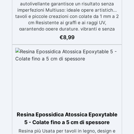
autolivellante garantisce un risultato senza
imperfezioni Multiuso: ideale opere artistiche,
tavoli e piccole creazioni con colate da 1 mm a 2
cm Resistente ai graffi e ai raggi UV,
garantendo opere durature, vibranti e senza
ingiallimenti nel tempo Bassa viscosità e
€
8,99
formula anti-bolle per risultati impeccabili,
perfetti per colate di stampi e inglobamenti
Certificata Atossica post catalisi per contatto
con la pelle, BPA free e VoC Free
Resina Epossidica Atossica Epoxytable
5 - Colate fino a 5 cm di spessore
Resina più Usata per tavoli in legno, design e