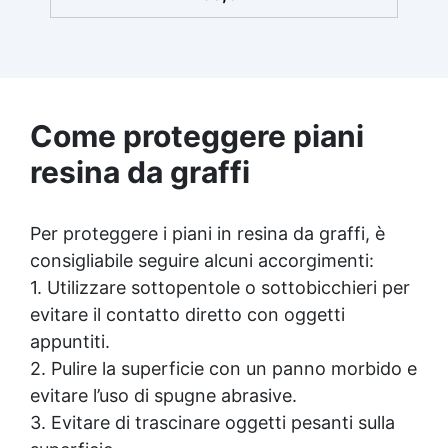
Uniformità: Assicura un'applicazione precisa
e uniforme della resina. ✅ Versatilità:
Perfetto per applicazioni artistiche e per
impregnare legno e materiali porosi. ✅
Facile da Pulire: Si pulisce facilmente con
acqua calda e sapone, garantendo una
Come proteggere piani
manutenzione semplice.
resina da graffi
Per proteggere i piani in resina da graffi, è
consigliabile seguire alcuni accorgimenti:
1. Utilizzare sottopentole o sottobicchieri per
evitare il contatto diretto con oggetti
appuntiti.
2. Pulire la superficie con un panno morbido e
evitare l’uso di spugne abrasive.
3. Evitare di trascinare oggetti pesanti sulla