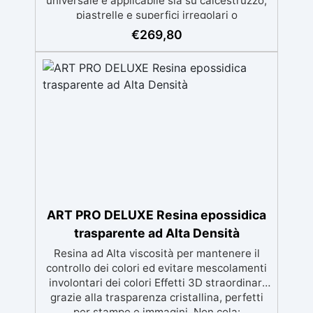
universale è applicabile sia su calcestruzzo,
piastrelle e superfici irregolari o
danneggiate. ✅ Facile da applicare: Video
€
269,80
Guida completa inclusa, 3 semplici passaggi,
dalla preparazione della superficie alla
finitura protettiva antigraffio. ✅ Risultati
professionali: Sistema autolivellante,
resistente ai raggi UV, duraturo e con finitura
lucida o satinata. ✅ Personalizzabile:
Disponibile in kit per metrature da 2m² a
100m², con una vasta gamma di pigmenti
selezionabili.
ART PRO DELUXE Resina epossidica
trasparente ad Alta Densità
Resina ad Alta viscosità per mantenere il
controllo dei colori ed evitare mescolamenti
involontari dei colori Effetti 3D straordinari
grazie alla trasparenza cristallina, perfetti
per stampe e immagini. Non cola: