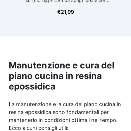
kit (es: 2kg = 4 kit da 500g) Ideale per
principianti: a prova di errore, perfetta per chi
€
21,99
inizia. Sempre lucida: garantisce una finitura
brillante e uniforme in ogni condizione.
Facilissima da usare: rapporto di miscelazione
intuitivo basta mescolare i 2 componenti in
parti uguali Versatile e creativa: adatta per
colate, rivestimenti e colorabile a piacere.
Resistente : lucentezza duratura e alta
resistenza a graffi e umidità.
Manutenzione e cura del
piano cucina in resina
epossidica
La manutenzione e la cura del piano cucina in
resina epossidica sono fondamentali per
mantenerlo in condizioni ottimali nel tempo.
Ecco alcuni consigli utili: