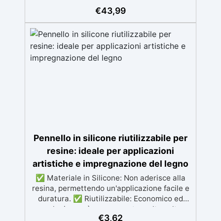
Applicazione versatile su superfici inclinate,
€
43,99
verticali o curve per dipinti e rivestimenti.
Resistente all'umidità con una superficie
lucida e protettiva adatta a qualsiasi
ambiente. Sicura e inodore, priva di solventi
e BPA, ideale per un lavoro confortevole e
divertente
Pennello in silicone riutilizzabile per
resine: ideale per applicazioni
artistiche e impregnazione del legno
✅ Materiale in Silicone: Non aderisce alla
resina, permettendo un'applicazione facile e
duratura. ✅ Riutilizzabile: Economico ed
ecologico, può essere usato molte volte
€
3,62
senza perdere efficacia. ✅ Precisione e