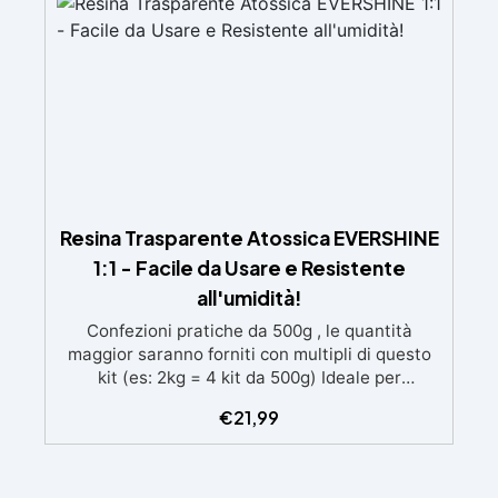
brillante
Resina Trasparente Atossica EVERSHINE
1:1 - Facile da Usare e Resistente
all'umidità!
Confezioni pratiche da 500g , le quantità
maggior saranno forniti con multipli di questo
kit (es: 2kg = 4 kit da 500g) Ideale per
principianti: a prova di errore, perfetta per chi
€
21,99
inizia. Sempre lucida: garantisce una finitura
brillante e uniforme in ogni condizione.
Facilissima da usare: rapporto di miscelazione
intuitivo basta mescolare i 2 componenti in