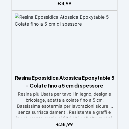
ingiallimenti nel tempo Bassa viscosità e
€
8,99
formula anti-bolle per risultati impeccabili,
perfetti per colate di stampi e inglobamenti
Certificata Atossica post catalisi per contatto
con la pelle, BPA free e VoC Free
Resina Epossidica Atossica Epoxytable 5
- Colate fino a 5 cm di spessore
Resina più Usata per tavoli in legno, design e
bricolage, adatta a colate fino a 5 cm.
Bassissima esotermia per lavorazioni sicure e
senza surriscaldamenti. Resistente a graffi e
ingiallimento grazie ai filtri UV e all'alta qualità
€
38,99
meccanica. Bassa viscosità per eliminare bolle