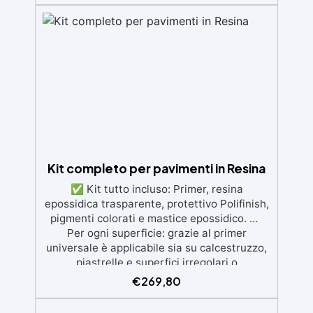
legno, silicone, vetro, metallo e altri
materiali. Certificata post-catalisi atossica e
sicura per il contatto con la pelle, Bpa Free e
senza Solventi (Voc Free) Superficie lucida,
autolivellante e con filtri UV anti-
ingiallimento per una finitura durevole e
brillante.
Kit completo per pavimenti in Resina
✅ Kit tutto incluso: Primer, resina
epossidica trasparente, protettivo Polifinish,
pigmenti colorati e mastice epossidico. ✅
Per ogni superficie: grazie al primer
universale è applicabile sia su calcestruzzo,
piastrelle e superfici irregolari o
danneggiate. ✅ Facile da applicare: Video
€
269,80
Guida completa inclusa, 3 semplici passaggi,
dalla preparazione della superficie alla