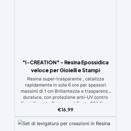
finitura protettiva antigraffio. ✅ Risultati
professionali: Sistema autolivellante,
resistente ai raggi UV, duraturo e con finitura
lucida o satinata. ✅ Personalizzabile:
Disponibile in kit per metrature da 2m² a
100m², con una vasta gamma di pigmenti
selezionabili.
"I-CREATION" - Resina Epossidica
veloce per Gioielli e Stampi
Resina super-trasparente , catalizza
rapidamente in sole 6 ore per spessori
massimi di 1 cm Brillantezza e trasparenza
durature, con protezione anti-UV contro
l’ingiallimento Sicura, certificata BPA Free,
€
16,99
senza solventi e inodore, prodotta al 100% in
Italia Facile da usare (rapporto 2:1) e
lavorare, con bassa viscosità per ridurre le
bolle Ideale per gioielli, piccole colate,