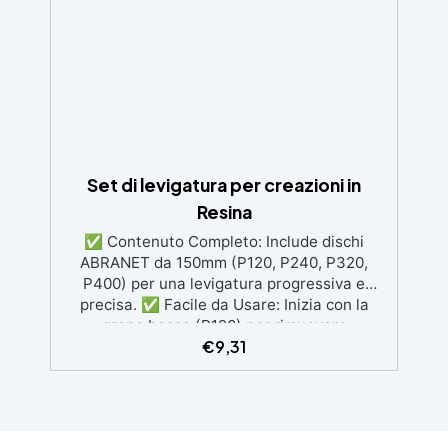
decorazioni e prototipazione rapida.
Set di levigatura per creazioni in
Resina
✅ Contenuto Completo: Include dischi
ABRANET da 150mm (P120, P240, P320,
P400) per una levigatura progressiva e
precisa. ✅ Facile da Usare: Inizia con la
grana bassa (P120) per rimuovere
€
9,31
imperfezioni e passa progressivamente a
grane più fini per una finitura omogenea. ✅
Tecnologia Avanzata: I dischi retati
favoriscono l'aspirazione della polvere,
garantendo un ambiente di lavoro pulito e