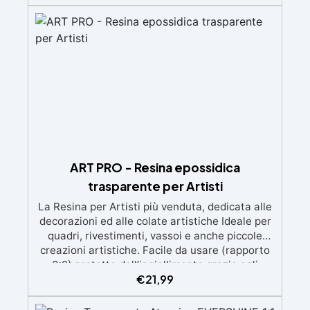
d'aria e ottenere finiture lisce. Sicura, atossica,
BPA/VOC free e certificata per il contatto
prolungato con la pelle.
ART PRO - Resina epossidica
trasparente per Artisti
La Resina per Artisti più venduta, dedicata alle
decorazioni ed alle colate artistiche Ideale per
quadri, rivestimenti, vassoi e anche piccole
creazioni artistiche. Facile da usare (rapporto
3:2) protetta dall’ingiallimento grazie agli
€
21,99
speciali filtri UV Formula densa : non cola via,
mantenendo i design precisi e puliti. Indurisce
in 12-24h garantendo una superficie lucida e