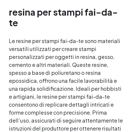
una finitura perfetta. ✅ Finitura Luminosa:
Dopo l'uso dei dischi, puoi lucidare con
resina per stampi fai-da-
Gelcoat 3M per una superficie liscia e lucida,
o ottenere una finitura satinata con Olio
te
Cera Dura Satinata della Osmo. ✅ Ideale
per Resina: Perfetto per creare superfici
rifinite, lisce e professionali, anche per
Le
resine per stampi
fai-da-te sono materiali
principianti.
versatili utilizzati per creare stampi
personalizzati per oggetti in resina, gesso,
cemento e altri materiali. Queste resine,
spesso a base di poliuretano o resina
epossidica, offrono una facile lavorabilità e
una rapida solidificazione. Ideali per hobbisti
e artigiani, le
resine per stampi
fai-da-te
consentono di replicare dettagli intricati e
forme complesse con precisione. Prima
dell’uso, assicurati di seguire attentamente le
istruzioni del produttore per ottenere risultati