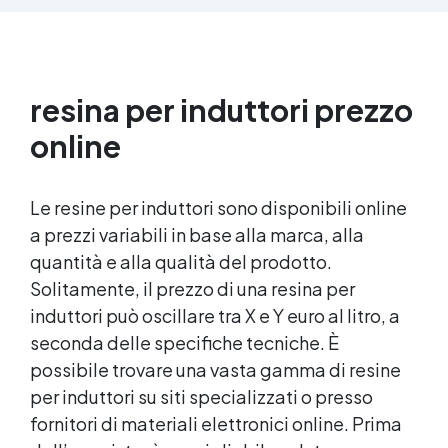
parti uguali Versatile e creativa: adatta per
colate, rivestimenti e colorabile a piacere.
Resistente : lucentezza duratura e alta
resistenza a graffi e umidità.
resina per induttori prezzo
online
Le resine per induttori sono disponibili online
a prezzi variabili in base alla marca, alla
quantità e alla qualità del prodotto.
Solitamente, il prezzo di una resina per
induttori può oscillare tra X e Y euro al litro, a
seconda delle specifiche tecniche. È
possibile trovare una vasta gamma di resine
per induttori su siti specializzati o presso
fornitori di materiali elettronici online. Prima