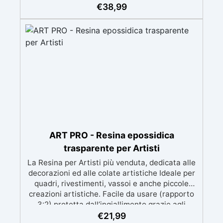
meccanica. Bassa viscosità per eliminare bolle
€
38,99
d'aria e ottenere finiture lisce. Sicura, atossica,
BPA/VOC free e certificata per il contatto
prolungato con la pelle.
ART PRO - Resina epossidica
trasparente per Artisti
La Resina per Artisti più venduta, dedicata alle
decorazioni ed alle colate artistiche Ideale per
quadri, rivestimenti, vassoi e anche piccole
creazioni artistiche. Facile da usare (rapporto
3:2) protetta dall’ingiallimento grazie agli
speciali filtri UV Formula densa : non cola via,
€
21,99