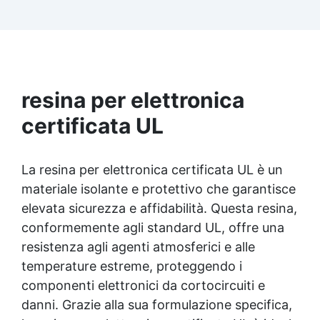
Facilissima da usare: rapporto di miscelazione
intuitivo basta mescolare i 2 componenti in
parti uguali Versatile e creativa: adatta per
colate, rivestimenti e colorabile a piacere.
Resistente : lucentezza duratura e alta
resistenza a graffi e umidità.
resina per elettronica
certificata UL
La resina per elettronica certificata UL è un
materiale isolante e protettivo che garantisce
elevata sicurezza e affidabilità. Questa resina,
conformemente agli standard UL, offre una
resistenza agli agenti atmosferici e alle
temperature estreme, proteggendo i
componenti elettronici da cortocircuiti e
danni. Grazie alla sua formulazione specifica,