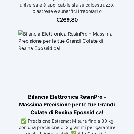
universale è applicabile sia su calcestruzzo,
piastrelle e superfici irregolari o
danneggiate. ✅ Facile da applicare: Video
€
269,80
Guida completa inclusa, 3 semplici passaggi,
dalla preparazione della superficie alla
finitura protettiva antigraffio. ✅ Risultati
professionali: Sistema autolivellante,
resistente ai raggi UV, duraturo e con finitura
lucida o satinata. ✅ Personalizzabile:
Disponibile in kit per metrature da 2m² a
100m², con una vasta gamma di pigmenti
selezionabili.
Bilancia Elettronica ResinPro -
Massima Precisione per le tue Grandi
Colate di Resina Epossidica!
✅ Precisione Estrema: Misura fino a 30 kg
con una precisione di 2 grammi per garantire
risultati impeccabili. ✅ Alta Capacità: