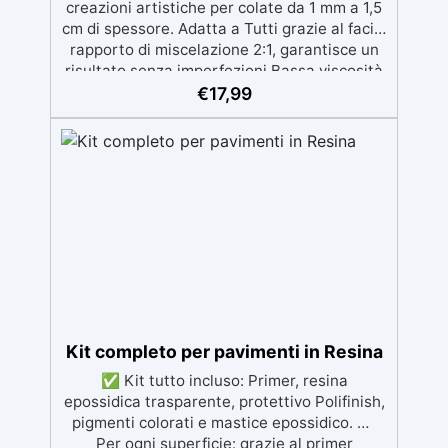
creazioni artistiche per colate da 1 mm a 1,5
cm di spessore. Adatta a Tutti grazie al facile
rapporto di miscelazione 2:1, garantisce un
risultato senza imperfezioni Bassa viscosità
per colate senza bolle, compatibile con
€
17,99
legno, silicone, vetro, metallo e altri
materiali. Certificata post-catalisi atossica e
sicura per il contatto con la pelle, Bpa Free e
senza Solventi (Voc Free) Superficie lucida,
autolivellante e con filtri UV anti-
ingiallimento per una finitura durevole e
brillante.
Kit completo per pavimenti in Resina
✅ Kit tutto incluso: Primer, resina
epossidica trasparente, protettivo Polifinish,
pigmenti colorati e mastice epossidico. ✅
Per ogni superficie: grazie al primer