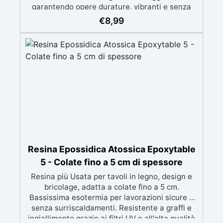
garantendo opere durature, vibranti e senza
ingiallimenti nel tempo Bassa viscosità e
€
8,99
formula anti-bolle per risultati impeccabili,
perfetti per colate di stampi e inglobamenti
Certificata Atossica post catalisi per contatto
con la pelle, BPA free e VoC Free
Resina Epossidica Atossica Epoxytable
5 - Colate fino a 5 cm di spessore
Resina più Usata per tavoli in legno, design e
bricolage, adatta a colate fino a 5 cm.
Bassissima esotermia per lavorazioni sicure e
senza surriscaldamenti. Resistente a graffi e
ingiallimento grazie ai filtri UV e all'alta qualità