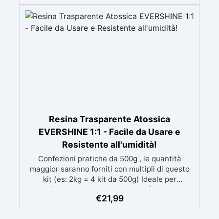
mantenendo i design precisi e puliti. Indurisce
in 12-24h garantendo una superficie lucida e
brillante
Resina Trasparente Atossica
EVERSHINE 1:1 - Facile da Usare e
Resistente all'umidità!
Confezioni pratiche da 500g , le quantità
maggior saranno forniti con multipli di questo
kit (es: 2kg = 4 kit da 500g) Ideale per
principianti: a prova di errore, perfetta per chi
€
21,99
inizia. Sempre lucida: garantisce una finitura
brillante e uniforme in ogni condizione.