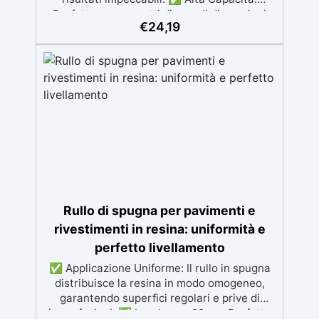
Perfetta per progetti di grandi dimensioni
€
24,19
come tavoli in resina, con capacità fino a 30
kg. ✅ Efficienza Superiore: Minimizza il
rischio di esotermia e riduce gli errori per
risultati ottimali. ✅ Facilità d'Uso: Calibrata
e semplice da usare, ideale per lavorare con
resina epossidica. ✅ Risparmio di Tempo:
Misura e prepara la resina velocemente per
ottimizzare i tuoi progetti.
Rullo di spugna per pavimenti e
rivestimenti in resina: uniformità e
perfetto livellamento
✅ Applicazione Uniforme: Il rullo in spugna
distribuisce la resina in modo omogeneo,
garantendo superfici regolari e prive di
imperfezioni. ✅ Larghezza 22 cm: Perfetto