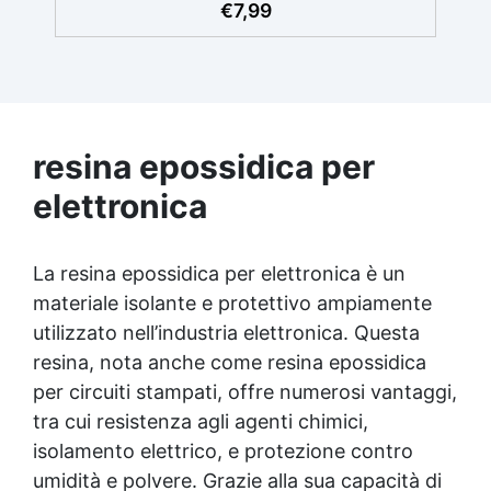
€
7,99
per coprire grandi superfici in modo
efficiente, ideale per pavimenti e rivestimenti
in resina. ✅ Materiale Resistente:
Realizzato in spugna di alta qualità per
garantire durata e resistenza nel tempo. ✅
Auto-livellante: La spugna si auto-livella per
una finitura liscia e priva di bolle. ✅ Facile
resina epossidica per
da Usare: Leggero e pratico, consente una
elettronica
stesura precisa e veloce, anche su ampie
aree. NON sono adatti a prodotti a base
solvente
La resina epossidica per elettronica è un
materiale isolante e protettivo ampiamente
utilizzato nell’industria elettronica. Questa
resina, nota anche come resina epossidica
per circuiti stampati, offre numerosi vantaggi,
tra cui resistenza agli agenti chimici,
isolamento elettrico, e protezione contro
umidità e polvere. Grazie alla sua capacità di