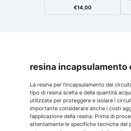
M
connettori Alta resistenza
€
14,00
dielettrica: oltre 20 kV/mm per
r
un isolamento sicuro. Zero ritiro:
vet
stabilità dimensionale garantita
Dis
durante la polimerizzazione.
mi
Resistente a umidità e agenti
chimici: ideale anche in ambienti
pra
gravosi. Versatile: indicata per
trasformatori, avvolgimenti,
circuiti stampati e componenti
p
resina incapsulamento ci
sensibili. Affidabilità a lungo
termine: protegge i tuoi sistemi
fino a +150°C di esercizio.
pr
Disponibile sia trasparente (per
La resina per l’incapsulamento dei circuit
i
led e facilità di siepzion) che con
tipo di resina scelta e della quantità a
lor
colorante nero a parte, per
utilizzate per proteggere e isolare i circui
+ p
protezione brevetti ed anti-
Ve
importante considerare anche i costi agg
effrazione
ra
l’applicazione della resina. Prima di proce
V
attentamente le specifiche tecniche del p
l