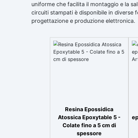
uniforme che facilita il montaggio e la s
Co
circuiti stampati è disponibile in diverse 
rip
progettazione e produzione elettronica.
Sc
la
e
te
min
d
45–
+
+30
Resina Epossidica
12
Atossica Epoxytable 5 -
ep
S
Colate fino a 5 cm di
le
spessore
Me