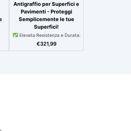
Antigraffio per Superfici e
Pavimenti - Proteggi
e
Semplicemente le tue
Superfici!
✅ Elevata Resistenza e Durata:
FLOOR SHIELD combina
€
321,99
n
polimeri acrilico-poliuretanici
e
per una protezione eccellente
contro graffi e usura,
garantendo una finitura
duratura. ✅ Facile
nto
Applicazione: Si applica
a
facilmente con rullo, pennello o
a spruzzo, con attrezzi che si
una
puliscono facilmente con acqua
ro
e sapone. ✅ Versatile e
hi
Elegante: Disponibile in finiture
 ad
Lucido, Satinato e Opaco,
compatibile con superfici in
resina, legno, cemento e
e