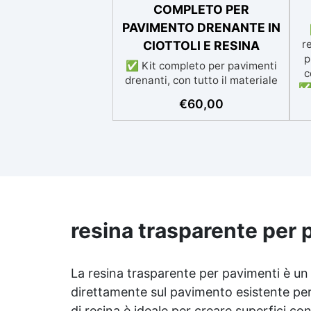
COMPLETO PER
PAVIMENTO DRENANTE IN
r
CIOTTOLI E RESINA
p
✅ Kit completo per pavimenti
c
drenanti, con tutto il materiale
✅ 
necessario (graniglia e legante
p
€
60,00
inclusi) sia pedonale che
si
carrabile. ✅ Facile da
applicare: istruzioni dettagliate
per risultati impeccabili, senza
ap
bisogno di esperienza, con
i
assistenza video/telefonica
gratuita ✅ Economico e Veloce:
rinnova le superfici con una
resina trasparente per 
spesa minima, evitando costosi
Ri
lavori di ripristino, in appena
24h ✅ Versatile e
ra
personalizzabile: adatto a
La
resina trasparente
per pavimenti è un 
cemento, calcestruzzo, vecchie
direttamente sul pavimento esistente per
Pe
pavimentazioni e terra battuta
di resina è ideale per creare superfici co