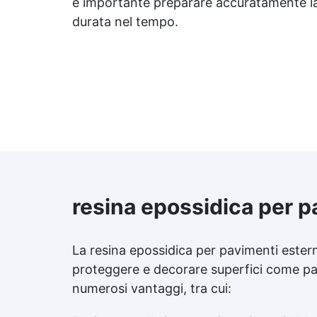
acquista il mastice epossidico
è importante preparare accuratamente la 
bicomponente “Magelestic” per
durata nel tempo.
a
consolidarle e renderle
impermeabili.
du
resina epossidica per p
La resina epossidica per pavimenti estern
proteggere e decorare superfici come pati
numerosi vantaggi, tra cui: