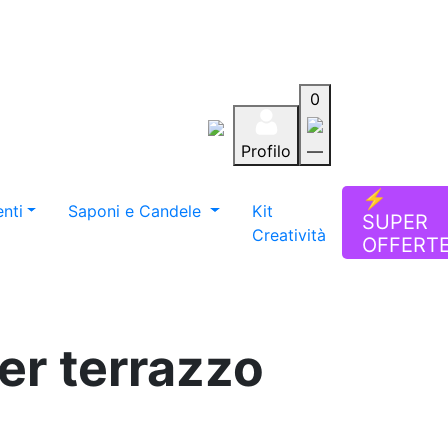
0
Profilo
—
Aiuto
Preferiti
Blog
⚡
nti
Saponi e Candele
Kit
SUPER
Creatività
OFFERT
er terrazzo