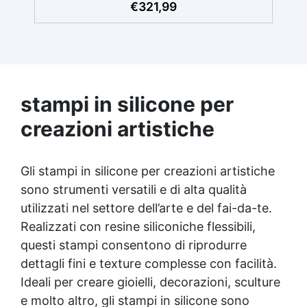
€
321,99
duratura. ✅ Facile Applicazione: Si applica
necessario raddoppiare la quantità
facilmente con rullo, pennello o a spruzzo,
consigliata. Sparta Top: Consumo
consigliato: 0,2 kg/m². Si prega di rispettare
con attrezzi che si puliscono facilmente con
questa indicazione, poiché la quantità del
acqua e sapone. ✅ Versatile e Elegante:
Disponibile in finiture Lucido, Satinato e
prodotto è calcolata in base a questo
Opaco, compatibile con superfici in resina,
consumo. ​
legno, cemento e epossidiche. ✅ Economica
stampi in silicone per
e Conveniente: Con una resa di 100-120 ml
creazioni artistiche
per metro quadro, una confezione da 3,6 litri
copre fino a 39 m², rendendo FLOOR SHIELD
una soluzione conveniente per la protezione
delle superfici. ✅ Semplice da Mantenere:
Gli stampi in silicone per creazioni artistiche
La superficie trattata è facilmente lavabile e
sono strumenti versatili e di alta qualità
può essere ripristinata con una mano di
utilizzati nel settore dell’arte e del fai-da-te.
prodotto anche dopo un anno.
Realizzati con resine siliconiche flessibili,
questi stampi consentono di riprodurre
dettagli fini e texture complesse con facilità.
Ideali per creare gioielli, decorazioni, sculture
e molto altro, gli stampi in silicone sono