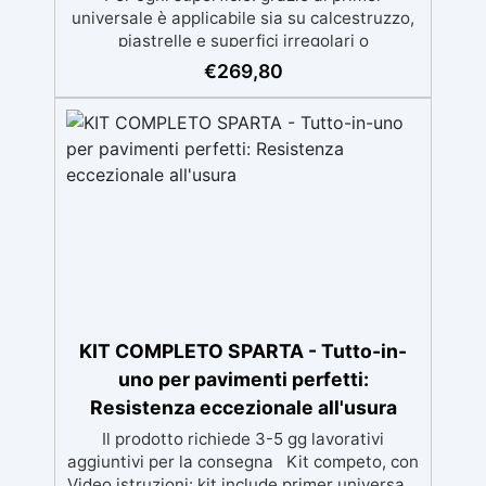
universale è applicabile sia su calcestruzzo,
piastrelle e superfici irregolari o
danneggiate. ✅ Facile da applicare: Video
€
269,80
Guida completa inclusa, 3 semplici passaggi,
dalla preparazione della superficie alla
finitura protettiva antigraffio. ✅ Risultati
professionali: Sistema autolivellante,
resistente ai raggi UV, duraturo e con finitura
lucida o satinata. ✅ Personalizzabile:
Disponibile in kit per metrature da 2m² a
100m², con una vasta gamma di pigmenti
selezionabili.
KIT COMPLETO SPARTA - Tutto-in-
uno per pavimenti perfetti:
Resistenza eccezionale all'usura
Il prodotto richiede 3-5 gg lavorativi
aggiuntivi per la consegna Kit competo, con
Video istruzioni: kit include primer universale