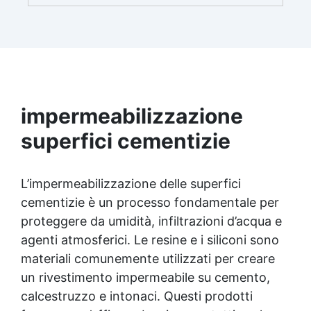
che richiedono la massima resistenza -
superiore alle resine epossidiche e vernici
classiche. ✅ Finitura versatile e
personalizzabile: Disponibile in qualsiasi colore,
con finitura lucida o satinata. Coprente in una
singola passata. ✅ Universale: Perfetta per
pavimentazioni , parcheggi esterni, magazzini
e , oltre a rivestimenti su acciaio
impermeabilizzazione
opportunamente preparato. ✅ Conformità e
sicurezza: Conforme al Regolamento Europeo
superfici cementizie
EU no. 305/2011 - Regolamento Europeo EU no.
574/2014 - Marcatura CE secondo EN 1504-2 e
relativa Dichiarazione di Prestazione (DoP) ✅
L’impermeabilizzazione delle superfici
Facile da Usare, miscela i 2 componenti (2 : 1)
cementizie è un processo fondamentale per
comodamente predosati
proteggere da umidità, infiltrazioni d’acqua e
agenti atmosferici. Le resine e i siliconi sono
materiali comunemente utilizzati per creare
un rivestimento impermeabile su cemento,
calcestruzzo e intonaci. Questi prodotti