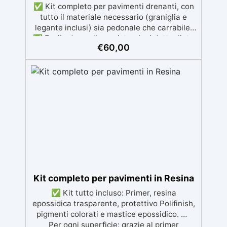
✅ Kit completo per pavimenti drenanti, con
tutto il materiale necessario (graniglia e
legante inclusi) sia pedonale che carrabile.
✅ Facile da applicare: istruzioni dettagliate
€
60,00
per risultati impeccabili, senza bisogno di
esperienza, con assistenza video/telefonica
gratuita ✅ Economico e Veloce: rinnova le
superfici con una spesa minima, evitando
costosi lavori di ripristino, in appena 24h ✅
Versatile e personalizzabile: adatto a
cemento, calcestruzzo, vecchie
pavimentazioni e terra battuta (previa
consulenza). ✅ Resine resistenti nel tempo:
le resine ad alta tecnologia garantiscono
resistenza all'usura e stabilità del colore
negli anni
Kit completo per pavimenti in Resina
✅ Kit tutto incluso: Primer, resina
epossidica trasparente, protettivo Polifinish,
pigmenti colorati e mastice epossidico. ✅
Per ogni superficie: grazie al primer