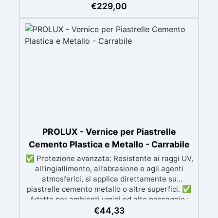
finitura resistente, uniforme e personalizzabile.
€
229,00
Si applica facilmente a rullo e aderisce anche
su superfici difficili anche verticali. Riempie
crepe e irregolarità del pavimento.
Rinnovandolo con una sola passata. 🔹 Senza
demolizioni, su qualsiasi superficie edile:
piastrelle, cemento, cotto, calcestruzzo.🔹
Perfetta adesione anche su superfici umide,
irregolari o danneggiate.🔹 Colorabile a piacere
si applica con un semplice ruolo o pennello🔹
Resistente al calpestio ed anche carrabile (2
mani).🔹 Asciugatura rapida: già calpestabile il
giorno successivo
PROLUX - Vernice per Piastrelle
Cemento Plastica e Metallo - Carrabile
✅ Protezione avanzata: Resistente ai raggi UV,
all’ingiallimento, all’abrasione e agli agenti
atmosferici, si applica direttamente su
piastrelle cemento metallo o altre superfici. ✅
Adatta per ambienti umidi od alto passaggio :
Formulazione Poliuretanica, ideale per ambienti
€
44,33