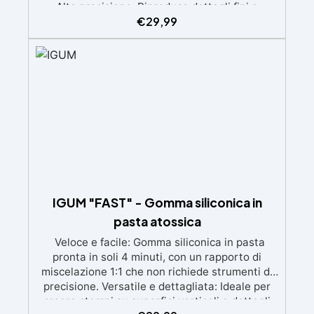
Alta precisione: Riproduce dettagli fini e
€
29,99
complessi con un risultato professionale.
Versatile: Compatibile con resina, gesso, cera,
metallo a basso punto di fusione, sapone e
cemento. Resistente e durevole: Consente oltre
50 tirature con materiali diversi, mantenendo
una durezza di 38 Shore A.
IGUM "FAST" - Gomma siliconica in
pasta atossica
Veloce e facile: Gomma siliconica in pasta
pronta in soli 4 minuti, con un rapporto di
miscelazione 1:1 che non richiede strumenti di
precisione. Versatile e dettagliata: Ideale per
creare stampi su superfici verticali e dettagli