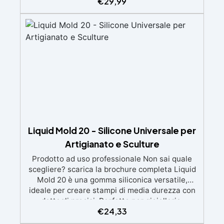
€
29,99
intricati, compatibile con resine, gesso, cera,
metalli a bassa fusione, sapone e cemento.
Atossica e sicura: Formulazione inodore,
atossica e facile da maneggiare senza guanti o
mascherina. Alta resistenza e durabilità:
Consente oltre 50 tirature, con durezza Shore A
di 24 e minimo ritiro lineare (<0,1%). Pratica e
pulita: Antiaderente, non necessita di agenti
distaccanti né di pulizia degli strumenti dopo
l’uso.
Liquid Mold 20 - Silicone Universale per
Artigianato e Sculture
Prodotto ad uso professionale Non sai quale
scegliere? scarica la brochure completa Liquid
Mold 20 è una gomma siliconica versatile,
ideale per creare stampi di media durezza con
dettagli precisi. Perfetto per gioielleria,
€
24,33
sculture, oggetti artistici, prototipi, saponi,
cosmetici solidi, candele decorative e progetti