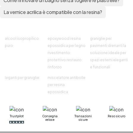
Come rinnovare un bagno senza togliere le piastrelle?
La vernice acrilica è compatibile con la resina?
alcool isopropilico
epoxywood resina
graniglie per
puro
epossidica per legno
pavimenti drenanti la
rivestimento
soluzione ideale per
protettivo restauro
spazi esterni eleganti
rinforzo
e funzionali
leganti per graniglie
miscelatore antibolle
per resina
epossidica
Trustpilot
Consegna
Transazioni
Reso sicuro
veloce
sicure