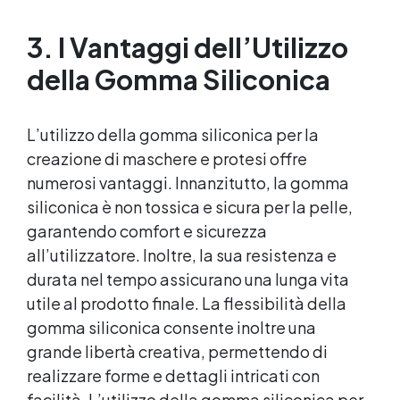
Certificata e Sicura: Conforme alla norma EN
140:1999 e al Regolamento UE 2016/425, con
3. I Vantaggi dell’Utilizzo
certificazione CE.
della Gomma Siliconica
L’utilizzo della gomma siliconica per la
creazione di maschere e protesi offre
numerosi vantaggi. Innanzitutto, la gomma
siliconica è non tossica e sicura per la pelle,
garantendo comfort e sicurezza
all’utilizzatore. Inoltre, la sua resistenza e
durata nel tempo assicurano una lunga vita
utile al prodotto finale. La flessibilità della
gomma siliconica consente inoltre una
grande libertà creativa, permettendo di
realizzare forme e dettagli intricati con
facilità. L’utilizzo della gomma siliconica per