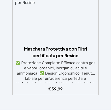
volte. ✅ Resistenza a Temperature Estreme:
Supporta temperature da -40°C a +210°C,
ideale per diverse tecniche e materiali. ✅
Dimensioni Pratiche: Ogni stampo misura 9.0
x 8.0 cm, perfetto per creare piccole opere
d'arte personalizzate.
Maschera Protettiva con Filtri
certificata per Resine
✅ Protezione Completa: Efficace contro gas
e vapori organici, inorganici, acidi e
ammoniaca. ✅ Design Ergonomico: Tenuta
labiale per un'aderenza perfetta e
confortevole al viso, adatta anche per barbe.
€
39,99
✅ Materiali Resistenti: Corpo in gomma
nera flessibile e filtri in polietilene ad alta
densità (HDPE). ✅ Filtri di Alta Qualità:
Modelli Climax 755 e 756, con carbone attivo
per assorbimento ottimale dei gas. ✅