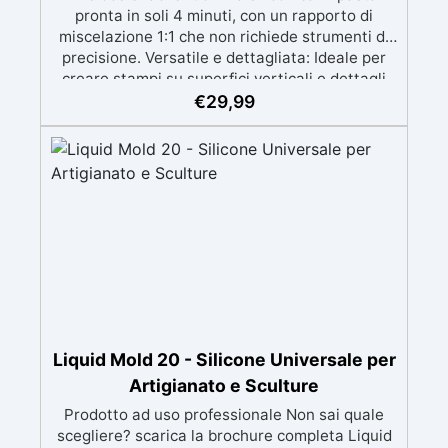
pronta in soli 4 minuti, con un rapporto di
miscelazione 1:1 che non richiede strumenti di
precisione. Versatile e dettagliata: Ideale per
creare stampi su superfici verticali e dettagli
intricati, compatibile con resine, gesso, cera,
€
29,99
metalli a bassa fusione, sapone e cemento.
Atossica e sicura: Formulazione inodore,
atossica e facile da maneggiare senza guanti o
mascherina. Alta resistenza e durabilità:
Consente oltre 50 tirature, con durezza Shore A
di 24 e minimo ritiro lineare (<0,1%). Pratica e
pulita: Antiaderente, non necessita di agenti
distaccanti né di pulizia degli strumenti dopo
l’uso.
Liquid Mold 20 - Silicone Universale per
Artigianato e Sculture
Prodotto ad uso professionale Non sai quale
scegliere? scarica la brochure completa Liquid