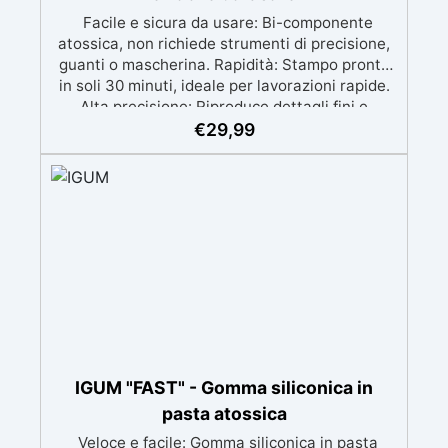
Facile e sicura da usare: Bi-componente
atossica, non richiede strumenti di precisione,
guanti o mascherina. Rapidità: Stampo pronto
in soli 30 minuti, ideale per lavorazioni rapide.
Alta precisione: Riproduce dettagli fini e
complessi con un risultato professionale.
€
29,99
Versatile: Compatibile con resina, gesso, cera,
metallo a basso punto di fusione, sapone e
cemento. Resistente e durevole: Consente oltre
50 tirature con materiali diversi, mantenendo
una durezza di 38 Shore A.
IGUM "FAST" - Gomma siliconica in
pasta atossica
Veloce e facile: Gomma siliconica in pasta