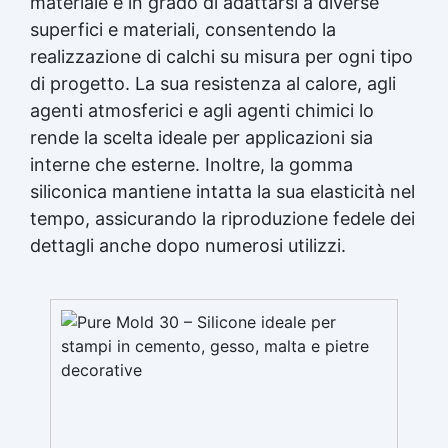
materiale è in grado di adattarsi a diverse
dettagliati Gomma siliconica dettagliata
superfici e materiali, consentendo la
Gomma siliconica per modelli precisi Gomma
realizzazione di calchi su misura per ogni tipo
siliconica per calchi precisi Gomma siliconica
per oggetti artistici Gomma siliconica per
di progetto. La sua resistenza al calore, agli
dettagli Gomma siliconica per calchi artistici
agenti atmosferici e agli agenti chimici lo
Gomma siliconica per oggetti durevoli Gomma
rende la scelta ideale per applicazioni sia
siliconica per modelli Gomma siliconica ad alta
precisione Gomma siliconica per dettagli
interne che esterne. Inoltre, la gomma
durevoli Gomma siliconica per modellini Gomma
siliconica mantiene intatta la sua elasticità nel
siliconica per modelli resistenti See all articles
tempo, assicurando la riproduzione fedele dei
→ Gomma silicone per stampi 25 articles ▸
dettagli anche dopo numerosi utilizzi.
Gomma da stampi Gomma al silicone per stampi
Gomma siliconica per stampi Gomma siliconica
liquida per stampi Gomma siliconica fai da te
Gomma siliconica da colata Gomma liquida per
stampi Gomma siliconica per stampi durevoli
Gomma siliconica per colata Gomma siliconica
per calchi Gomma siliconica colata Gomma
siliconica per stampi 5 kg Gomma al silicone
Gomma silicone Gomme siliconiche Gomma
liquida trasparente Gomma per stampi Gomma