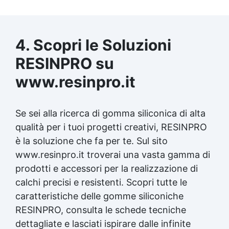
gesso Stampi per resina Stampi per resina
grandi Stampi in silicone per resina
epossidica Come fare uno stampo per gesso
Stampi silicone per resina Stampo silicone
4. Scopri le Soluzioni
per resina See all articles → DIY Silicone
RESINPRO su
Molds 32 articles ▸ Silicone per stampi fai da
te Silicone per stampo Silicone per creare
www.resinpro.it
stampi Creare stampi silicone Silicone per
stampi in gesso Silicone liquido per stampi
Silicone da stampo Silicone liquido stampi
Se sei alla ricerca di gomma siliconica di alta
Fare uno stampo in silicone Come fare gli
stampi in silicone Creare uno stampo in
qualità per i tuoi progetti creativi, RESINPRO
silicone Portachiavi in silicone Come fare
è la soluzione che fa per te. Sul sito
stampi in silicone Bicchieri in silicone Creare
www.resinpro.it troverai una vasta gamma di
stampo in silicone Ricetta per stampi in
prodotti e accessori per la realizzazione di
silicone Come fare un calco in silicone Come
fare stampi in silicone 3d Silicone alimentare
calchi precisi e resistenti. Scopri tutte le
per stampi Come fare uno stampo in silicone
caratteristiche delle gomme siliconiche
Come usare gli stampi in silicone Come
RESINPRO, consulta le schede tecniche
mettere lo stoppino negli stampi in silicone
Come fare uno stampo di silicone Come
dettagliate e lasciati ispirare dalle infinite