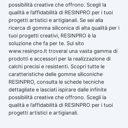
creare uno stampo in silicone Cera di soia
possibilità creative che offrono. Scegli la
per stampi Siliconi per stampi Forma in
qualità e l’affidabilità di RESINPRO per i tuoi
silicone Forme di silicone Creare stampi in
progetti artistici e artigianali. Se sei alla
silicone Come creare stampi in silicone
Silicone per stampi alimentari Bicchiere
ricerca di gomma siliconica di alta qualità per i
silicone See all articles → Gomma siliconica
tuoi progetti creativi, RESINPRO è la
per dettagli 22 articles ▸ Gomma siliconica
soluzione che fa per te. Sul sito
per modelli dettagliati Gomma siliconica per
oggetti complessi Gomma siliconica per
www.resinpro.it troverai una vasta gamma di
modelli complessi Gomma siliconica per
prodotti e accessori per la realizzazione di
dettagli precisi Gomma siliconica per dettagli
calchi precisi e resistenti. Scopri tutte le
artistici Gomma siliconica per modelli
caratteristiche delle gomme siliconiche
artistici Gomma siliconica per modelli
durevoli Gomma siliconica per calchi
RESINPRO, consulta le schede tecniche
dettagliati Gomma siliconica per dettagli
dettagliate e lasciati ispirare dalle infinite
complessi Gomma siliconica per modellini
possibilità creative che offrono. Scegli la
dettagliati Gomma siliconica dettagliata
Gomma siliconica per modelli precisi Gomma
qualità e l’affidabilità di RESINPRO per i tuoi
siliconica per calchi precisi Gomma siliconica
progetti artistici e artigianali.
per oggetti artistici Gomma siliconica per
dettagli Gomma siliconica per calchi artistici
Gomma siliconica per oggetti durevoli