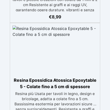
cm Resistente ai graffi e ai raggi UV,
garantendo opere durature, vibranti e senza
ingiallimenti nel tempo Bassa viscosità e
€
8,99
formula anti-bolle per risultati impeccabili,
perfetti per colate di stampi e inglobamenti
Certificata Atossica post catalisi per contatto
con la pelle, BPA free e VoC Free
Resina Epossidica Atossica Epoxytable
5 - Colate fino a 5 cm di spessore
Resina più Usata per tavoli in legno, design e
bricolage, adatta a colate fino a 5 cm.
Bassissima esotermia per lavorazioni sicure e
senza surriscaldamenti. Resistente a graffi e