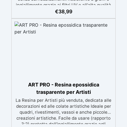
ingiallimento grazie ai filtri UV e all'alta qualità
meccanica. Bassa viscosità per eliminare bolle
€
38,99
d'aria e ottenere finiture lisce. Sicura, atossica,
BPA/VOC free e certificata per il contatto
prolungato con la pelle.
ART PRO - Resina epossidica
trasparente per Artisti
La Resina per Artisti più venduta, dedicata alle
decorazioni ed alle colate artistiche Ideale per
quadri, rivestimenti, vassoi e anche piccole
creazioni artistiche. Facile da usare (rapporto
3:2) protetta dall’ingiallimento grazie agli