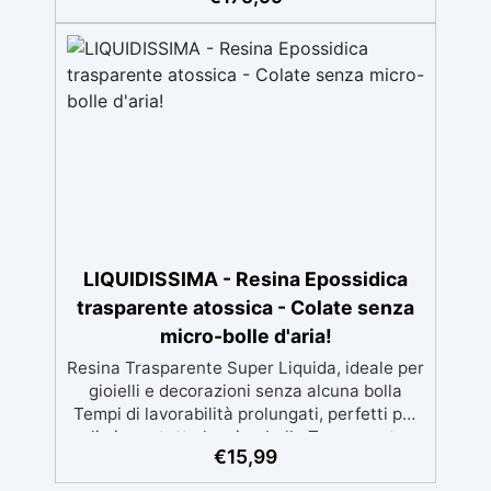
fino a 2 cm di spessore. ✅ Completo di
materiali per la cassaforma: pellicola
distaccante "Shiny Shield e silicone atossico
IGUM per una sigillatura perfetta. ✅ Kit
lucidante con dischi abrasivi e pasta
professionale EpoxyPolish per una finitura
brillante e impeccabile. ✅ Disponibile in tre
versioni: Beginner (0,5 m²), Pro (1 m²) e XXL
(2 m²), con istruzioni dettagliate per una
creazione semplice e professionale.
LIQUIDISSIMA - Resina Epossidica
trasparente atossica - Colate senza
micro-bolle d'aria!
Resina Trasparente Super Liquida, ideale per
gioielli e decorazioni senza alcuna bolla
Tempi di lavorabilità prolungati, perfetti per
eliminare tutte le microbolle Trasparente,
€
15,99
resistente all'ingiallimento per colate da
2mm fino a 2 cm, minimizzando le bolle d'aria