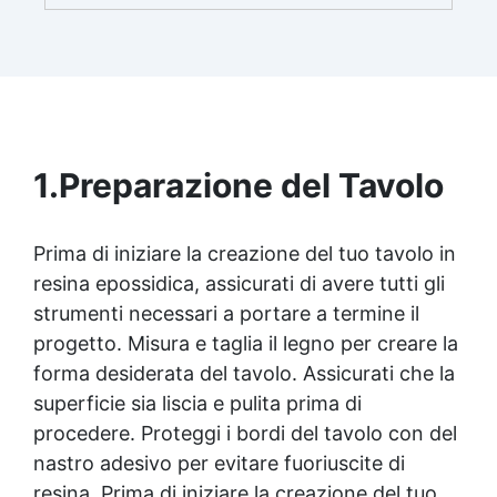
brillante e uniforme in ogni condizione.
Facilissima da usare: rapporto di miscelazione
intuitivo basta mescolare i 2 componenti in
parti uguali Versatile e creativa: adatta per
colate, rivestimenti e colorabile a piacere.
Resistente : lucentezza duratura e alta
resistenza a graffi e umidità.
1.
Preparazione del Tavolo
Prima di iniziare la creazione del tuo tavolo in
resina epossidica
, assicurati di avere tutti gli
strumenti necessari a portare a termine il
progetto. Misura e taglia il legno per creare la
forma desiderata del tavolo. Assicurati che la
superficie sia liscia e pulita prima di
procedere. Proteggi i bordi del tavolo con del
nastro adesivo per evitare fuoriuscite di
resina. Prima di iniziare la creazione del tuo