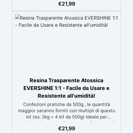
speciali filtri UV Formula densa : non cola via,
€
21,99
mantenendo i design precisi e puliti. Indurisce
in 12-24h garantendo una superficie lucida e
brillante
Resina Trasparente Atossica
EVERSHINE 1:1 - Facile da Usare e
Resistente all'umidità!
Confezioni pratiche da 500g , le quantità
maggior saranno forniti con multipli di questo
kit (es: 2kg = 4 kit da 500g) Ideale per
principianti: a prova di errore, perfetta per chi
€
21,99
inizia. Sempre lucida: garantisce una finitura