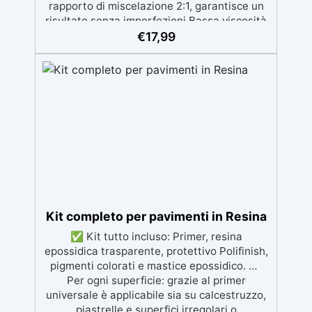
rapporto di miscelazione 2:1, garantisce un
risultato senza imperfezioni Bassa viscosità
per colate senza bolle, compatibile con
€
17,99
legno, silicone, vetro, metallo e altri
materiali. Certificata post-catalisi atossica e
sicura per il contatto con la pelle, Bpa Free e
senza Solventi (Voc Free) Superficie lucida,
autolivellante e con filtri UV anti-
ingiallimento per una finitura durevole e
brillante.
Kit completo per pavimenti in Resina
✅ Kit tutto incluso: Primer, resina
epossidica trasparente, protettivo Polifinish,
pigmenti colorati e mastice epossidico. ✅
Per ogni superficie: grazie al primer
universale è applicabile sia su calcestruzzo,
piastrelle e superfici irregolari o