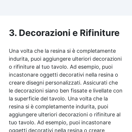
per risultati impeccabili. Compatibile con
coloranti in pasta o polvere, permettendo
personalizzazioni uniche Sicura, BPA Free,
inodore e certificata atossica post-catalisi,
perfetta per creazioni destinate al contatto
3. Decorazioni e Rifiniture
diretto con la pelle.
Una volta che la resina si è completamente
indurita, puoi aggiungere ulteriori decorazioni
o rifiniture al tuo tavolo. Ad esempio, puoi
incastonare oggetti decorativi nella resina o
creare disegni personalizzati. Assicurati che
le decorazioni siano ben fissate e livellate con
la superficie del tavolo. Una volta che la
resina si è completamente indurita, puoi
aggiungere ulteriori decorazioni o rifiniture al
tuo tavolo. Ad esempio, puoi incastonare
oggetti decorativi nella resina o creare