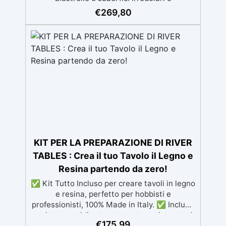
danneggiate. ✅ Facile da applicare: Video
€
269,80
Guida completa inclusa, 3 semplici passaggi,
dalla preparazione della superficie alla
finitura protettiva antigraffio. ✅ Risultati
professionali: Sistema autolivellante,
resistente ai raggi UV, duraturo e con finitura
lucida o satinata. ✅ Personalizzabile:
Disponibile in kit per metrature da 2m² a
100m², con una vasta gamma di pigmenti
selezionabili.
KIT PER LA PREPARAZIONE DI RIVER
TABLES : Crea il tuo Tavolo il Legno e
Resina partendo da zero!
✅ Kit Tutto Incluso per creare tavoli in legno
e resina, perfetto per hobbisti e
professionisti, 100% Made in Italy. ✅ Include
resina epossidica trasparente resistente ai
€
175,99
raggi UV e con lunga lavorabilità, per colate