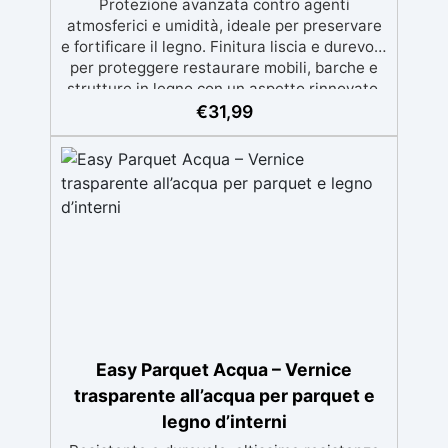
Protezione avanzata contro agenti
atmosferici e umidità, ideale per preservare
e fortificare il legno. Finitura liscia e durevole
per proteggere restaurare mobili, barche e
strutture in legno con un aspetto rinnovato.
Stabilizzazione del legno senza bolle d’aria,
€
31,99
perfetta per riprisitini e riparazioni durevoli
nel tempo. Elevata resistenza chimica e
meccanica, facilmente colorabile per progetti
creativi e robusti. Adatta a diverse superfici,
incluse vetroresina e metallo, semplice da
usare (rapporto 2 a 1).
Easy Parquet Acqua – Vernice
trasparente all’acqua per parquet e
legno d’interni