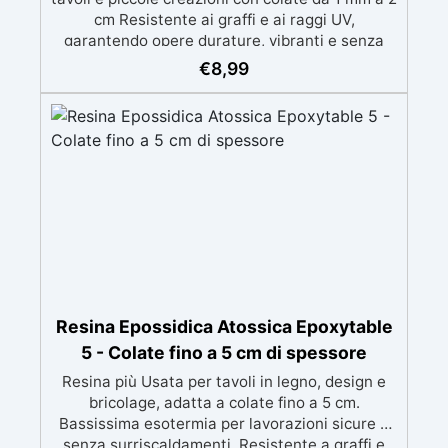
cm Resistente ai graffi e ai raggi UV,
garantendo opere durature, vibranti e senza
ingiallimenti nel tempo Bassa viscosità e
€
8,99
formula anti-bolle per risultati impeccabili,
perfetti per colate di stampi e inglobamenti
Certificata Atossica post catalisi per contatto
con la pelle, BPA free e VoC Free
Resina Epossidica Atossica Epoxytable
5 - Colate fino a 5 cm di spessore
Resina più Usata per tavoli in legno, design e
bricolage, adatta a colate fino a 5 cm.
Bassissima esotermia per lavorazioni sicure e
senza surriscaldamenti. Resistente a graffi e