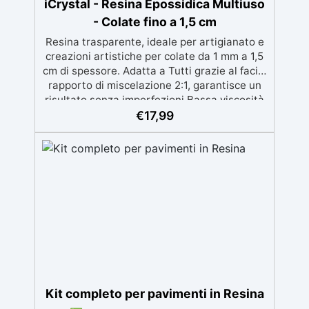
iCrystal - Resina Epossidica Multiuso
- Colate fino a 1,5 cm
Resina trasparente, ideale per artigianato e
creazioni artistiche per colate da 1 mm a 1,5
cm di spessore. Adatta a Tutti grazie al facile
rapporto di miscelazione 2:1, garantisce un
risultato senza imperfezioni Bassa viscosità
per colate senza bolle, compatibile con
€
17,99
legno, silicone, vetro, metallo e altri
materiali. Certificata post-catalisi atossica e
sicura per il contatto con la pelle, Bpa Free e
senza Solventi (Voc Free) Superficie lucida,
autolivellante e con filtri UV anti-
ingiallimento per una finitura durevole e
brillante.
Kit completo per pavimenti in Resina