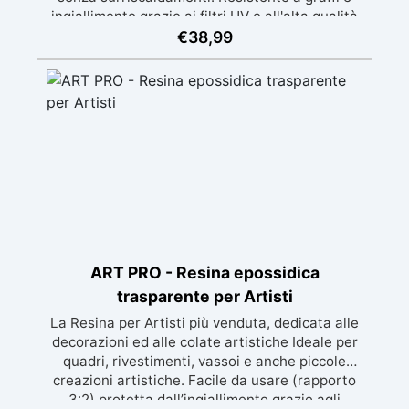
ingiallimento grazie ai filtri UV e all'alta qualità
meccanica. Bassa viscosità per eliminare bolle
€
38,99
d'aria e ottenere finiture lisce. Sicura, atossica,
BPA/VOC free e certificata per il contatto
prolungato con la pelle.
ART PRO - Resina epossidica
trasparente per Artisti
La Resina per Artisti più venduta, dedicata alle
decorazioni ed alle colate artistiche Ideale per
quadri, rivestimenti, vassoi e anche piccole
creazioni artistiche. Facile da usare (rapporto
3:2) protetta dall’ingiallimento grazie agli