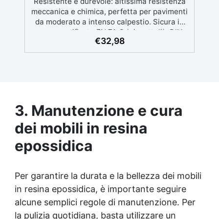
Resistente e durevole: altissima resistenza
meccanica e chimica, perfetta per pavimenti
da moderato a intenso calpestio. Sicura in
casa: certificata EN 71-3 (giocattoli), DIN
€
32,98
53160 (sudore e saliva) e classe emissioni
A+. Facile da usare: pronta all’uso,
applicabile a rullo o pennello, resa 8–10 m²/L,
attrezzi lavabili in acqua. Rapida e a base
acqua: sovraverniciabile e carteggiabile in
~4 h, calpestabile dopo 8 h. Versatile e
completa: parquet, mobili, porte e
3. Manutenzione e cura
rivestimenti interni; 3 finiture (opaca,
dei mobili in
resina
satinata, lucida) in formati 0,75 L e 2,5 L,
anche in kit con rullo e pennello inclusi.
epossidica
Per garantire la durata e la bellezza dei mobili
in
resina epossidica
, è importante seguire
alcune semplici regole di manutenzione. Per
la pulizia quotidiana, basta utilizzare un