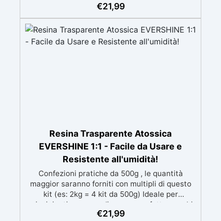
speciali filtri UV Formula densa : non cola via,
€
21,99
mantenendo i design precisi e puliti. Indurisce
in 12-24h garantendo una superficie lucida e
brillante
Resina Trasparente Atossica
EVERSHINE 1:1 - Facile da Usare e
Resistente all'umidità!
Confezioni pratiche da 500g , le quantità
maggior saranno forniti con multipli di questo
kit (es: 2kg = 4 kit da 500g) Ideale per
principianti: a prova di errore, perfetta per chi
€
21,99
inizia. Sempre lucida: garantisce una finitura