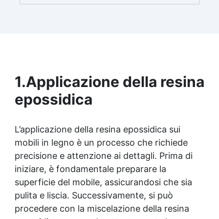
brillante e uniforme in ogni condizione.
Facilissima da usare: rapporto di miscelazione
intuitivo basta mescolare i 2 componenti in
parti uguali Versatile e creativa: adatta per
colate, rivestimenti e colorabile a piacere.
Resistente : lucentezza duratura e alta
resistenza a graffi e umidità.
1.
Applicazione della resina
epossidica
L’applicazione della
resina epossidica
sui
mobili in legno è un processo che richiede
precisione e attenzione ai dettagli. Prima di
iniziare, è fondamentale preparare la
superficie del mobile, assicurandosi che sia
pulita e liscia. Successivamente, si può
procedere con la miscelazione della
resina