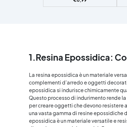
UV, garantendo opere durature,
vibranti e senza ingiallimenti nel
ing
tempo Bassa viscosità e formula
all
anti-bolle per risultati
v
impeccabili, perfetti per colate di
d'
stampi e inglobamenti
Sic
Certificata Atossica post catalisi
per contatto con la pelle, BPA
free e VoC Free
1.
Resina Epossidica: C
La
resina epossidica
è un materiale versa
complementi d’arredo e oggetti decorat
epossidica
si indurisce chimicamente qu
Questo processo di indurimento rende la
per creare oggetti che devono resistere a
una vasta gamma di resine epossidiche di a
epossidica
è un materiale versatile e re