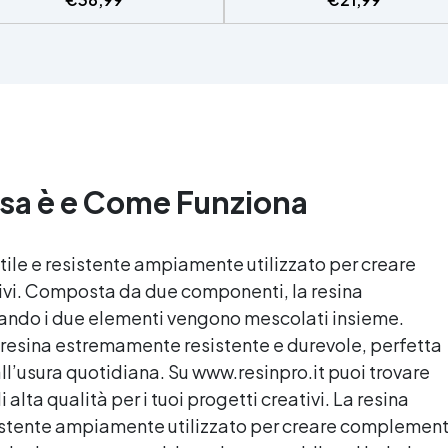
e senza surriscaldamenti.
rivestimenti, vassoi e anch
Resistente a graffi e
piccole creazioni artistiche
iallimento grazie ai filtri UV e
Facile da usare (rapporto 3
'alta qualità meccanica. Bassa
protetta dall’ingiallimento gr
iscosità per eliminare bolle
agli speciali filtri UV Formu
aria e ottenere finiture lisce.
densa : non cola via,
ura, atossica, BPA/VOC free e
mantenendo i design precisi
certificata per il contatto
puliti. Indurisce in 12-24h
prolungato con la pelle.
garantendo una superficie lu
osa è e Come Funziona
e brillante
tile e resistente ampiamente utilizzato per creare
ivi. Composta da due componenti, la
resina
ando i due elementi vengono mescolati insieme.
 resina estremamente resistente e durevole, perfetta
ll’usura quotidiana. Su www.resinpro.it puoi trovare
lta qualità per i tuoi progetti creativi. La
resina
sistente ampiamente utilizzato per creare complement