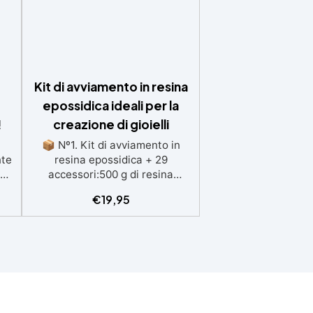
Kit di avviamento in resina
epossidica ideali per la
!
creazione di gioielli
📦 Nº1. Kit di avviamento in
nte
resina epossidica + 29
za
accessori:500 g di resina
le
epossidica trasparente One to
€
19,95
ole
One + 29 accessori utili per la
 a
creazione di gioielli. Contiene:
i
500 g di resina, 10 coloranti, 3
e
pigmenti, contagocce,
bastoncini per miscelare, guanti
sa
e bicchieri. 📦 Nº2. Kit di
le
avviamento in resina epossidica
tti
+ 100 accessori:500 g di resina