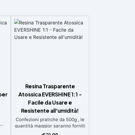
Resina Trasparente
per
Atossica EVERSHINE 1:1 -
Facile da Usare e
Resistente all'umidità!
Confezioni pratiche da 500g , le
quantità maggior saranno forniti
,
con multipli di questo kit (es: 2kg
€
21,99