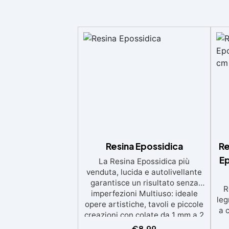
Resina Epossidica
Re
Ep
La Resina Epossidica più
venduta, lucida e autolivellante
garantisce un risultato senza
R
imperfezioni Multiuso: ideale
leg
opere artistiche, tavoli e piccole
a 
creazioni con colate da 1 mm a 2
eso
cm Resistente ai graffi e ai raggi
€
8,99