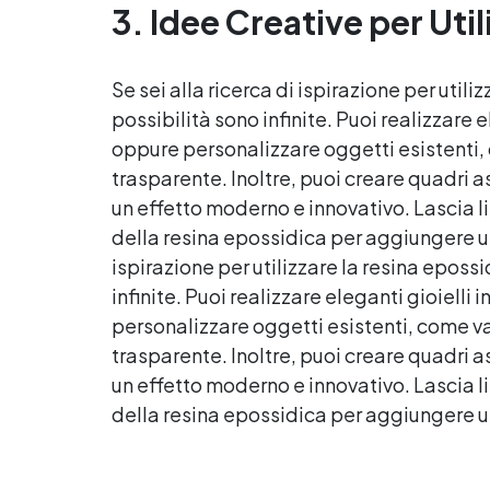
3. Idee Creative per Util
contatto con la pelle, Bpa Free
Ri
e senza Solventi (Voc Free)
Superficie lucida, autolivellante
ra
e con filtri UV anti-ingiallimento
Se sei alla ricerca di ispirazione per utiliz
per una finitura durevole e
possibilità sono infinite. Puoi realizzare e
Pe
brillante.
oppure personalizzare oggetti esistenti, 
10
trasparente
. Inoltre, puoi creare quadri a
un effetto moderno e innovativo. Lascia lib
della
resina epossidica
per aggiungere un 
ispirazione per utilizzare la
resina epossi
infinite. Puoi realizzare eleganti gioielli
personalizzare oggetti esistenti, come va
trasparente
. Inoltre, puoi creare quadri a
un effetto moderno e innovativo. Lascia lib
della
resina epossidica
per aggiungere un