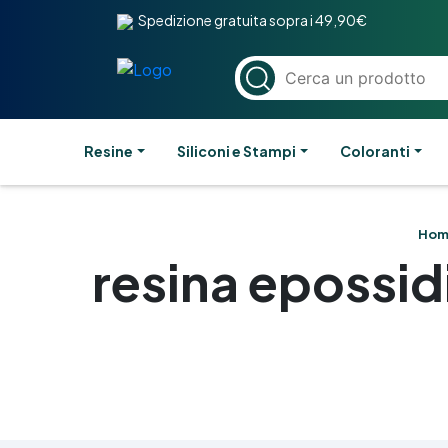
Spedizione gratuita sopra i 49,90€
Resine
Siliconi e Stampi
Coloranti
Hom
resina epossid