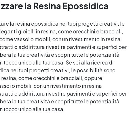
protettiva antigraffio. ✅
izzare la
Resina Epossidica
per colate di stampi e
sultati professionali: Sistema
inglobamenti Certificata
autolivellante, resistente ai
Atossica post catalisi per
ggi UV, duraturo e con finitura
contatto con la pelle, BPA fre
zare la
resina epossidica
nei tuoi progetti creativi, le
lucida o satinata. ✅
VoC Free
leganti gioielli in resina, come orecchini e bracciali,
rsonalizzabile: Disponibile in
kit per metrature da 2m² a
come vassoi o mobili, con un rivestimento in
resina
0m², con una vasta gamma di
stratti o addirittura rivestire pavimenti e superfici per
pigmenti selezionabili.
era la tua creatività e scopri tutte le potenzialità
tocco unico alla tua casa. Se sei alla ricerca di
dica
nei tuoi progetti creativi, le possibilità sono
 in resina, come orecchini e bracciali, oppure
ssoi o mobili, con un rivestimento in
resina
stratti o addirittura rivestire pavimenti e superfici per
era la tua creatività e scopri tutte le potenzialità
 tocco unico alla tua casa.