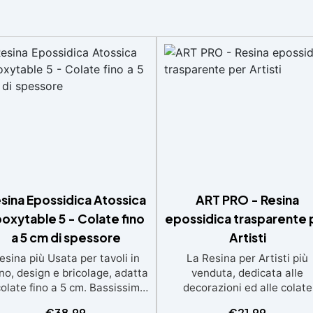
sina Epossidica Atossica
ART PRO - Resina
oxytable 5 - Colate fino
epossidica trasparente 
a 5 cm di spessore
Artisti
esina più Usata per tavoli in
La Resina per Artisti più
no, design e bricolage, adatta
venduta, dedicata alle
colate fino a 5 cm. Bassissima
decorazioni ed alle colate
termia per lavorazioni sicure
artistiche Ideale per quadri
€
38,99
€
21,99