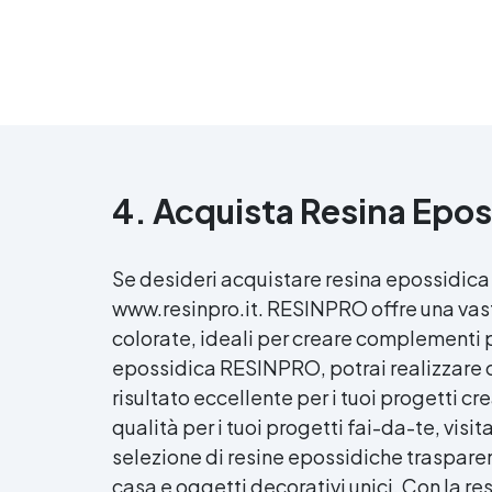
4. Acquista
Resina Epos
Se desideri acquistare
resina epossidica
www.resinpro.it. RESINPRO offre una vast
colorate, ideali per creare complementi p
epossidica
RESINPRO, potrai realizzare c
risultato eccellente per i tuoi progetti cr
qualità per i tuoi progetti fai-da-te, visi
selezione di resine epossidiche trasparen
casa e oggetti decorativi unici. Con la
re