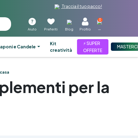
Traccia il tuo pacco!
0
Aiuto
Preferiti
Blog
Profilo
—
⚡ SUPER
kit
aponi e Candele
MASTERC
creatività
OFFERTE
 casa
plementi per la