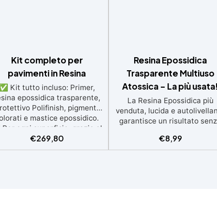
Kit completo per
Resina Epossidica
pavimenti in Resina
Trasparente Multiuso
Atossica – La più usata
✅ Kit tutto incluso: Primer,
esina epossidica trasparente,
La Resina Epossidica più
rotettivo Polifinish, pigmenti
venduta, lucida e autolivella
olorati e mastice epossidico.
garantisce un risultato sen
Per ogni superficie: grazie al
imperfezioni Multiuso: idea
€
269,80
€
8,99
rimer universale è applicabile
opere artistiche, tavoli e picc
a su calcestruzzo, piastrelle e
creazioni con colate da 1 mm
superfici irregolari o
2 cm Resistente ai graffi e a
danneggiate. ✅ Facile da
raggi UV, garantendo oper
plicare: Video Guida completa
durature, vibranti e senza
nclusa, 3 semplici passaggi,
ingiallimenti nel tempo Bas
dalla preparazione della
viscosità e formula anti-bol
superficie alla finitura
per risultati impeccabili, perfe