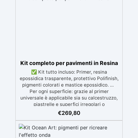
sicura per il contatto con la pelle, Bpa Free e
senza Solventi (Voc Free) Superficie lucida,
autolivellante e con filtri UV anti-
ingiallimento per una finitura durevole e
brillante.
Kit completo per pavimenti in Resina
✅ Kit tutto incluso: Primer, resina
epossidica trasparente, protettivo Polifinish,
pigmenti colorati e mastice epossidico. ✅
Per ogni superficie: grazie al primer
universale è applicabile sia su calcestruzzo,
piastrelle e superfici irregolari o
danneggiate. ✅ Facile da applicare: Video
€
269,80
Guida completa inclusa, 3 semplici passaggi,
dalla preparazione della superficie alla
finitura protettiva antigraffio. ✅ Risultati
professionali: Sistema autolivellante,