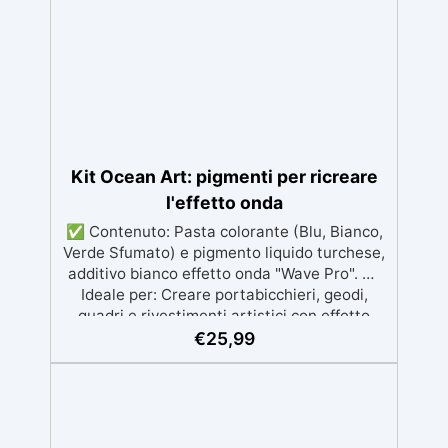
resistente ai raggi UV, duraturo e con finitura
lucida o satinata. ✅ Personalizzabile:
Disponibile in kit per metrature da 2m² a
100m², con una vasta gamma di pigmenti
selezionabili.
Kit Ocean Art: pigmenti per ricreare
l'effetto onda
✅ Contenuto: Pasta colorante (Blu, Bianco,
Verde Sfumato) e pigmento liquido turchese,
additivo bianco effetto onda "Wave Pro". ✅
Ideale per: Creare portabicchieri, geodi,
quadri e rivestimenti artistici con effetto
onda naturale. ✅ Tecnica di Colata: Colare
€
25,99
la resina scura lontano dalla "riva" e usare
l'additivo bianco per creare l'effetto onda. ✅
Ritocchi finali: Utilizza resina mescolata al
pigmento bianco per rifinire e ottenere la
texture ideale. ✅ Consigliato: Resina