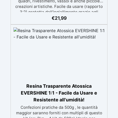
quadri, rivestimenti, vassoi e anche piccole
creazioni artistiche. Facile da usare (rapporto
3:2) protetta dall’ingiallimento grazie agli
speciali filtri UV Formula densa : non cola via,
€
21,99
mantenendo i design precisi e puliti. Indurisce
in 12-24h garantendo una superficie lucida e
brillante
Resina Trasparente Atossica
EVERSHINE 1:1 - Facile da Usare e
Resistente all'umidità!
Confezioni pratiche da 500g , le quantità
maggior saranno forniti con multipli di questo