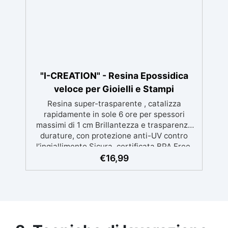
epossidica Art Pro o Art Pro Deluxe per la
migliore resa grazie alla sua alta viscosità.
"I-CREATION" - Resina Epossidica
veloce per Gioielli e Stampi
Resina super-trasparente , catalizza
rapidamente in sole 6 ore per spessori
massimi di 1 cm Brillantezza e trasparenza
durature, con protezione anti-UV contro
l’ingiallimento Sicura, certificata BPA Free,
senza solventi e inodore, prodotta al 100% in
€
16,99
Italia Facile da usare (rapporto 2:1) e
lavorare, con bassa viscosità per ridurre le
bolle Ideale per gioielli, piccole colate,
decorazioni e prototipazione rapida.