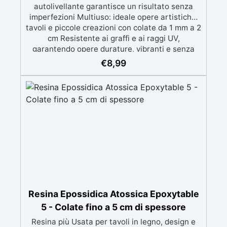
autolivellante garantisce un risultato senza
imperfezioni Multiuso: ideale opere artistiche,
tavoli e piccole creazioni con colate da 1 mm a 2
cm Resistente ai graffi e ai raggi UV,
garantendo opere durature, vibranti e senza
ingiallimenti nel tempo Bassa viscosità e
€
8,99
formula anti-bolle per risultati impeccabili,
perfetti per colate di stampi e inglobamenti
Certificata Atossica post catalisi per contatto
con la pelle, BPA free e VoC Free
Resina Epossidica Atossica Epoxytable
5 - Colate fino a 5 cm di spessore
Resina più Usata per tavoli in legno, design e