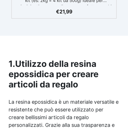
kit (es: 2kg = 4 kit da 500g) Ideale per
principianti: a prova di errore, perfetta per chi
€
21,99
inizia. Sempre lucida: garantisce una finitura
brillante e uniforme in ogni condizione.
Facilissima da usare: rapporto di miscelazione
intuitivo basta mescolare i 2 componenti in
parti uguali Versatile e creativa: adatta per
colate, rivestimenti e colorabile a piacere.
Resistente : lucentezza duratura e alta
resistenza a graffi e umidità.
1.
Utilizzo della resina
epossidica per creare
articoli da regalo
La
resina epossidica
è un materiale versatile e
resistente che può essere utilizzato per
creare bellissimi articoli da regalo
personalizzati. Grazie alla sua trasparenza e