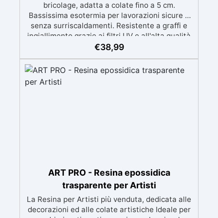
bricolage, adatta a colate fino a 5 cm.
Bassissima esotermia per lavorazioni sicure e
senza surriscaldamenti. Resistente a graffi e
ingiallimento grazie ai filtri UV e all'alta qualità
meccanica. Bassa viscosità per eliminare bolle
€
38,99
d'aria e ottenere finiture lisce. Sicura, atossica,
BPA/VOC free e certificata per il contatto
prolungato con la pelle.
ART PRO - Resina epossidica
trasparente per Artisti
La Resina per Artisti più venduta, dedicata alle
decorazioni ed alle colate artistiche Ideale per