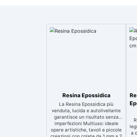
Resina Epossidica
Re
Ep
La Resina Epossidica più
venduta, lucida e autolivellante
garantisce un risultato senza
R
imperfezioni Multiuso: ideale
leg
opere artistiche, tavoli e piccole
a 
creazioni con colate da 1 mm a 2