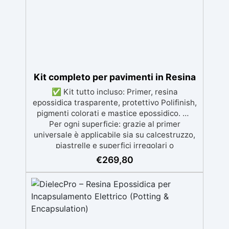
ingiallimento per una finitura durevole e
brillante.
Kit completo per pavimenti in Resina
✅ Kit tutto incluso: Primer, resina
epossidica trasparente, protettivo Polifinish,
pigmenti colorati e mastice epossidico. ✅
Per ogni superficie: grazie al primer
universale è applicabile sia su calcestruzzo,
piastrelle e superfici irregolari o
danneggiate. ✅ Facile da applicare: Video
€
269,80
Guida completa inclusa, 3 semplici passaggi,
dalla preparazione della superficie alla
finitura protettiva antigraffio. ✅ Risultati
professionali: Sistema autolivellante,
resistente ai raggi UV, duraturo e con finitura
lucida o satinata. ✅ Personalizzabile: