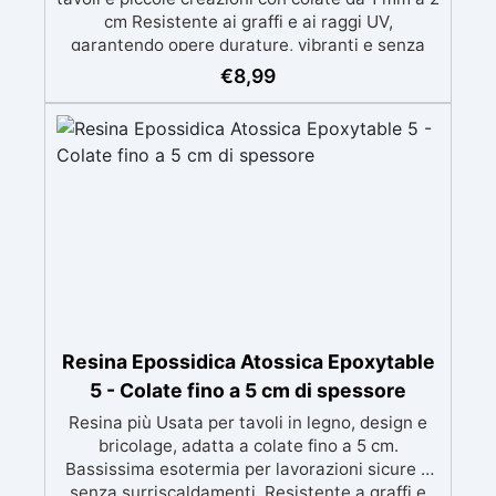
cm Resistente ai graffi e ai raggi UV,
garantendo opere durature, vibranti e senza
ingiallimenti nel tempo Bassa viscosità e
€
8,99
formula anti-bolle per risultati impeccabili,
perfetti per colate di stampi e inglobamenti
Certificata Atossica post catalisi per contatto
con la pelle, BPA free e VoC Free
Resina Epossidica Atossica Epoxytable
5 - Colate fino a 5 cm di spessore
Resina più Usata per tavoli in legno, design e
bricolage, adatta a colate fino a 5 cm.
Bassissima esotermia per lavorazioni sicure e
senza surriscaldamenti. Resistente a graffi e