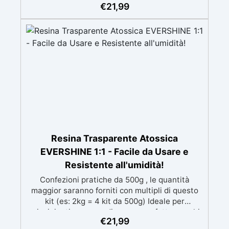
speciali filtri UV Formula densa : non cola via,
€
21,99
mantenendo i design precisi e puliti. Indurisce
in 12-24h garantendo una superficie lucida e
brillante
Resina Trasparente Atossica
EVERSHINE 1:1 - Facile da Usare e
Resistente all'umidità!
Confezioni pratiche da 500g , le quantità
maggior saranno forniti con multipli di questo
kit (es: 2kg = 4 kit da 500g) Ideale per
principianti: a prova di errore, perfetta per chi
€
21,99
inizia. Sempre lucida: garantisce una finitura