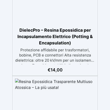
Disponibile in kit per metrature da 2m² a
100m², con una vasta gamma di pigmenti
selezionabili.
DielecPro – Resina Epossidica per
Incapsulamento Elettrico (Potting &
Encapsulation)
Protezione affidabile per trasformatori,
bobine, PCB e connettori Alta resistenza
dielettrica: oltre 20 kV/mm per un isolamento
sicuro. Zero ritiro: stabilità dimensionale
€
14,00
garantita durante la polimerizzazione.
Resistente a umidità e agenti chimici: ideale
anche in ambienti gravosi. Versatile: indicata
per trasformatori, avvolgimenti, circuiti
stampati e componenti sensibili. Affidabilità
a lungo termine: protegge i tuoi sistemi fino
a +150°C di esercizio. Disponibile sia
trasparente (per led e facilità di siepzion)