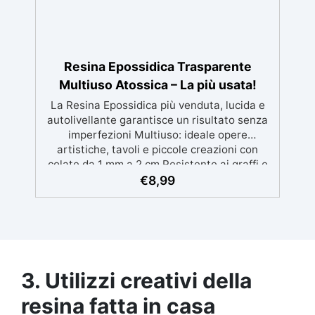
che con colorante nero a parte, per
protezione brevetti ed anti-effrazione
Resina Epossidica Trasparente
Multiuso Atossica – La più usata!
La Resina Epossidica più venduta, lucida e
autolivellante garantisce un risultato senza
imperfezioni Multiuso: ideale opere
artistiche, tavoli e piccole creazioni con
colate da 1 mm a 2 cm Resistente ai graffi e
ai raggi UV, garantendo opere durature,
€
8,99
vibranti e senza ingiallimenti nel tempo
Bassa viscosità e formula anti-bolle per
risultati impeccabili, perfetti per colate di
stampi e inglobamenti Certificata Atossica
post catalisi per contatto con la pelle, BPA
free e VoC Free
3. Utilizzi creativi della
resina fatta in casa