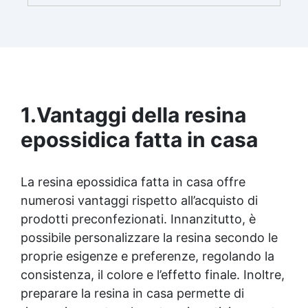
brillante e uniforme in ogni condizione.
Facilissima da usare: rapporto di miscelazione
intuitivo basta mescolare i 2 componenti in
parti uguali Versatile e creativa: adatta per
colate, rivestimenti e colorabile a piacere.
Resistente : lucentezza duratura e alta
resistenza a graffi e umidità.
1.
Vantaggi della resina
epossidica fatta in casa
La
resina epossidica
fatta in casa offre
numerosi vantaggi rispetto all’acquisto di
prodotti preconfezionati. Innanzitutto, è
possibile personalizzare la resina secondo le
proprie esigenze e preferenze, regolando la
consistenza, il colore e l’effetto finale. Inoltre,
preparare la resina in casa permette di