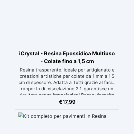
iCrystal - Resina Epossidica Multiuso
- Colate fino a 1,5 cm
Resina trasparente, ideale per artigianato e
creazioni artistiche per colate da 1 mm a 1,5
cm di spessore. Adatta a Tutti grazie al facile
rapporto di miscelazione 2:1, garantisce un
risultato senza imperfezioni Bassa viscosità
per colate senza bolle, compatibile con
€
17,99
legno, silicone, vetro, metallo e altri
materiali. Certificata post-catalisi atossica e
sicura per il contatto con la pelle, Bpa Free e
senza Solventi (Voc Free) Superficie lucida,
autolivellante e con filtri UV anti-