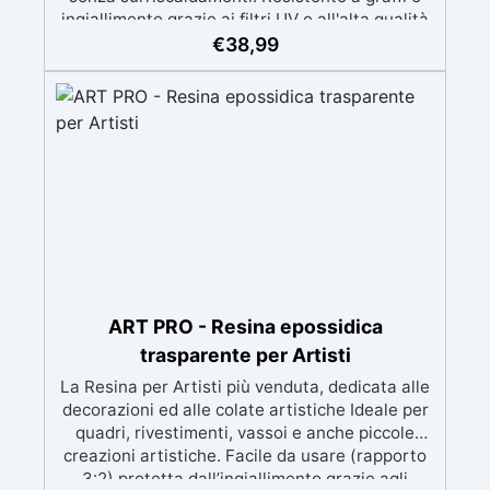
ingiallimento grazie ai filtri UV e all'alta qualità
meccanica. Bassa viscosità per eliminare bolle
€
38,99
d'aria e ottenere finiture lisce. Sicura, atossica,
BPA/VOC free e certificata per il contatto
prolungato con la pelle.
ART PRO - Resina epossidica
trasparente per Artisti
La Resina per Artisti più venduta, dedicata alle
decorazioni ed alle colate artistiche Ideale per
quadri, rivestimenti, vassoi e anche piccole
creazioni artistiche. Facile da usare (rapporto
3:2) protetta dall’ingiallimento grazie agli