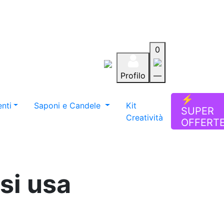
0
Profilo
—
Aiuto
Preferiti
Blog
⚡
nti
Saponi e Candele
Kit
SUPER
Creatività
OFFERT
si usa