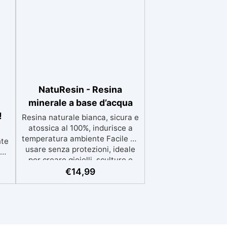
NatuResin - Resina
minerale a base d’acqua
!
Resina naturale bianca, sicura e
atossica al 100%, indurisce a
temperatura ambiente Facile da
nte
usare senza protezioni, ideale
za
per creare gioielli, sculture e
le
decorazioni Formula eco-
€
14,99
ole
friendly a base d’acqua,
 a
alternativa sicura alle resine
i
tradizionali Adatta anche ai
e
bambini, perfetta per un utilizzo
in casa senza rischi Multiuso e
sa