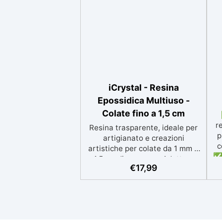
iCrystal - Resina
Epossidica Multiuso -
Colate fino a 1,5 cm
r
Resina trasparente, ideale per
p
artigianato e creazioni
c
artistiche per colate da 1 mm a
✅ 
1,5 cm di spessore. Adatta a
p
€
17,99
Tutti grazie al facile rapporto di
si
miscelazione 2:1, garantisce un
risultato senza imperfezioni
Bassa viscosità per colate
ap
senza bolle, compatibile con
i
legno, silicone, vetro, metallo e