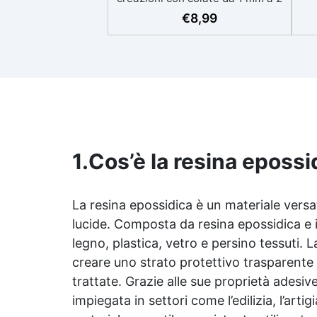
eso
cm Resistente ai graffi e ai raggi
€
8,99
UV, garantendo opere durature,
vibranti e senza ingiallimenti nel
ing
tempo Bassa viscosità e formula
all
anti-bolle per risultati
v
impeccabili, perfetti per colate di
d'
stampi e inglobamenti
Sic
Certificata Atossica post catalisi
per contatto con la pelle, BPA
free e VoC Free
1.
Cos’è la resina epossi
La
resina epossidica
è un materiale versati
lucide. Composta da
resina epossidica
e 
legno, plastica, vetro e persino tessuti. 
creare uno strato protettivo trasparente 
trattate. Grazie alle sue proprietà adesiv
impiegata in settori come l’edilizia, l’artig