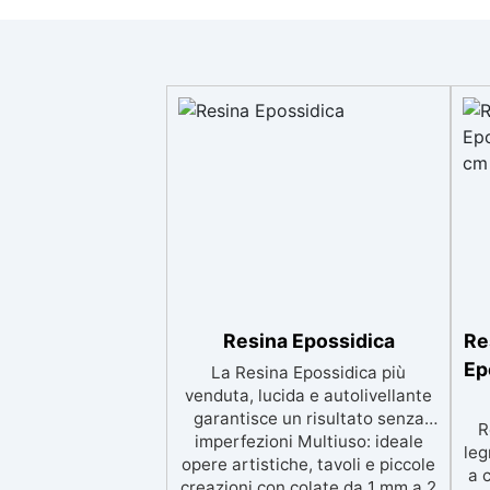
Resina Epossidica
Re
Ep
La Resina Epossidica più
venduta, lucida e autolivellante
garantisce un risultato senza
R
imperfezioni Multiuso: ideale
leg
opere artistiche, tavoli e piccole
a 
creazioni con colate da 1 mm a 2