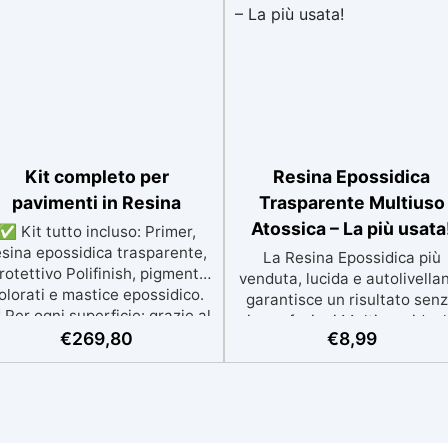
Kit completo per
Resina Epossidica
pavimenti in Resina
Trasparente Multiuso
Atossica – La più usata
✅ Kit tutto incluso: Primer,
esina epossidica trasparente,
La Resina Epossidica più
rotettivo Polifinish, pigmenti
venduta, lucida e autolivella
olorati e mastice epossidico.
garantisce un risultato sen
Per ogni superficie: grazie al
imperfezioni Multiuso: idea
rimer universale è applicabile
€
269,80
€
8,99
opere artistiche, tavoli e picc
a su calcestruzzo, piastrelle e
creazioni con colate da 1 mm
superfici irregolari o
2 cm Resistente ai graffi e a
danneggiate. ✅ Facile da
raggi UV, garantendo oper
plicare: Video Guida completa
durature, vibranti e senza
nclusa, 3 semplici passaggi,
ingiallimenti nel tempo Bas