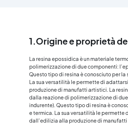
all
anti-bolle per risultati
v
impeccabili, perfetti per colate di
d'
stampi e inglobamenti
Sic
Certificata Atossica post catalisi
per contatto con la pelle, BPA
free e VoC Free
1.
Origine e proprietà de
La
resina epossidica
è un materiale termo
polimerizzazione di due componenti: l’epos
Questo tipo di resina è conosciuto per la
La sua versatilità le permette di adattarsi 
produzione di manufatti artistici. La
resi
dalla reazione di polimerizzazione di due 
indurente). Questo tipo di resina è conos
e termica. La sua versatilità le permette d
dall’edilizia alla produzione di manufatti a