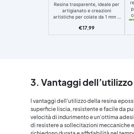
r
Resina trasparente, ideale per
p
artigianato e creazioni
c
artistiche per colate da 1 mm a
✅ 
1,5 cm di spessore. Adatta a
€
17,99
p
Tutti grazie al facile rapporto di
si
miscelazione 2:1, garantisce un
risultato senza imperfezioni
Bassa viscosità per colate
ap
senza bolle, compatibile con
i
legno, silicone, vetro, metallo e
altri materiali. Certificata post-
catalisi atossica e sicura per il
3. Vantaggi dell’utilizzo
contatto con la pelle, Bpa Free
Ri
e senza Solventi (Voc Free)
Superficie lucida, autolivellante
ra
e con filtri UV anti-ingiallimento
I vantaggi dell’utilizzo della
resina eposs
per una finitura durevole e
superficie liscia, resistente e facile da pul
Pe
brillante.
velocità di indurimento e un’ottima ades
10
di resistere a sollecitazioni meccaniche 
richiedono durata e affidabilità nel tempo