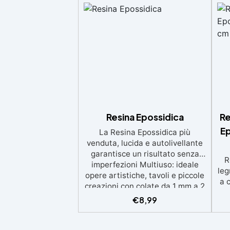
Resina Epossidica
Re
Ep
La Resina Epossidica più
venduta, lucida e autolivellante
garantisce un risultato senza
R
imperfezioni Multiuso: ideale
leg
opere artistiche, tavoli e piccole
a 
creazioni con colate da 1 mm a 2
eso
cm Resistente ai graffi e ai raggi
€
8,99
UV, garantendo opere durature,
vibranti e senza ingiallimenti nel
ing
tempo Bassa viscosità e formula