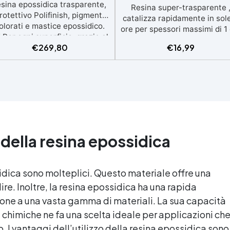
esina epossidica trasparente,
Resina super-trasparente 
rotettivo Polifinish, pigmenti
catalizza rapidamente in sol
olorati e mastice epossidico.
ore per spessori massimi di 1
Per ogni superficie: grazie al
Brillantezza e trasparenza
€
269,80
€
16,99
rimer universale è applicabile
durature, con protezione ant
a su calcestruzzo, piastrelle e
UV contro l’ingiallimento Sicu
superfici irregolari o
certificata BPA Free, senz
danneggiate. ✅ Facile da
solventi e inodore, prodotta 
plicare: Video Guida completa
100% in Italia Facile da usa
nclusa, 3 semplici passaggi,
(rapporto 2:1) e lavorare, c
dalla preparazione della
bassa viscosità per ridurre 
superficie alla finitura
bolle Ideale per gioielli, picc
protettiva antigraffio. ✅
 della
resina epossidica
colate, decorazioni e
sultati professionali: Sistema
prototipazione rapida.
autolivellante, resistente ai
ggi UV, duraturo e con finitura
idica
sono molteplici. Questo materiale offre una
lucida o satinata. ✅
ire. Inoltre, la
resina epossidica
ha una rapida
rsonalizzabile: Disponibile in
kit per metrature da 2m² a
ione a una vasta gamma di materiali. La sua capacità
0m², con una vasta gamma di
e chimiche ne fa una scelta ideale per applicazioni ch
pigmenti selezionabili.
. I vantaggi dell’utilizzo della
resina epossidica
sono