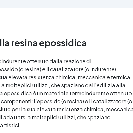
'alta qualità meccanica. Bassa
protetta dall’ingiallimento gr
iscosità per eliminare bolle
agli speciali filtri UV Formu
aria e ottenere finiture lisce.
densa : non cola via,
ura, atossica, BPA/VOC free e
mantenendo i design precisi
certificata per il contatto
puliti. Indurisce in 12-24h
prolungato con la pelle.
garantendo una superficie lu
lla resina epossidica
e brillante
indurente ottenuto dalla reazione di
sido (o resina) e il catalizzatore (o indurente).
 sua elevata resistenza chimica, meccanica e termica.
a molteplici utilizzi, che spaziano dall’edilizia alla
na epossidica
è un materiale termoindurente ottenuto
componenti: l’epossido (o resina) e il catalizzatore (o
ciuto per la sua elevata resistenza chimica, meccanic
i adattarsi a molteplici utilizzi, che spaziano
rtistici.