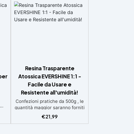
Resina Trasparente
per
Atossica EVERSHINE 1:1 -
Facile da Usare e
Resistente all'umidità!
Confezioni pratiche da 500g , le
quantità maggior saranno forniti
,
con multipli di questo kit (es: 2kg
€
21,99
e
= 4 kit da 500g) Ideale per
.
principianti: a prova di errore,
:2)
perfetta per chi inizia. Sempre