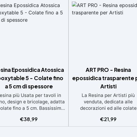
sina Epossidica Atossica
ART PRO - Resina
oxytable 5 - Colate fino
epossidica trasparente 
a 5 cm di spessore
Artisti
esina più Usata per tavoli in
La Resina per Artisti più
no, design e bricolage, adatta
venduta, dedicata alle
colate fino a 5 cm. Bassissima
decorazioni ed alle colate
termia per lavorazioni sicure
artistiche Ideale per quadri
€
38,99
€
21,99
e senza surriscaldamenti.
rivestimenti, vassoi e anch
Resistente a graffi e
piccole creazioni artistiche
iallimento grazie ai filtri UV e
Facile da usare (rapporto 3