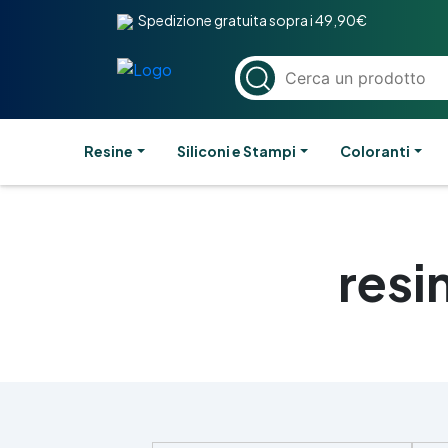
Spedizione gratuita sopra i 49,90€
Resine
Siliconi e Stampi
Coloranti
resi