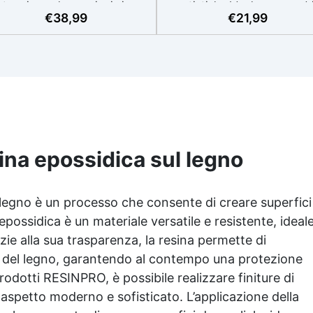
termia per lavorazioni sicure
artistiche Ideale per quadri
€
38,99
€
21,99
e senza surriscaldamenti.
rivestimenti, vassoi e anch
Resistente a graffi e
piccole creazioni artistiche
iallimento grazie ai filtri UV e
Facile da usare (rapporto 3
'alta qualità meccanica. Bassa
protetta dall’ingiallimento gr
iscosità per eliminare bolle
agli speciali filtri UV Formu
aria e ottenere finiture lisce.
densa : non cola via,
ura, atossica, BPA/VOC free e
mantenendo i design precisi
certificata per il contatto
puliti. Indurisce in 12-24h
prolungato con la pelle.
garantendo una superficie lu
e brillante
ina epossidica sul legno
legno è un processo che consente di creare superfici
 epossidica
è un materiale versatile e resistente, ideal
zie alla sua trasparenza, la resina permette di
le del legno, garantendo al contempo una protezione
prodotti RESINPRO, è possibile realizzare finiture di
 aspetto moderno e sofisticato. L’applicazione della