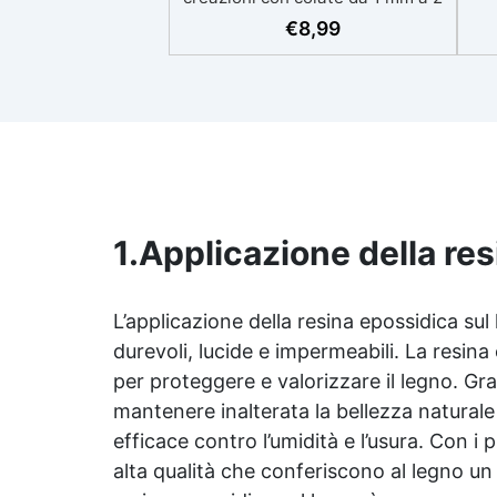
eso
cm Resistente ai graffi e ai raggi
€
8,99
UV, garantendo opere durature,
vibranti e senza ingiallimenti nel
ing
tempo Bassa viscosità e formula
all
anti-bolle per risultati
v
impeccabili, perfetti per colate di
d'
stampi e inglobamenti
Sic
Certificata Atossica post catalisi
per contatto con la pelle, BPA
free e VoC Free
1.
Applicazione della res
L’applicazione della
resina epossidica
sul 
durevoli, lucide e impermeabili. La
resina
per proteggere e valorizzare il legno. Gra
mantenere inalterata la bellezza natura
efficace contro l’umidità e l’usura. Con i 
alta qualità che conferiscono al legno un