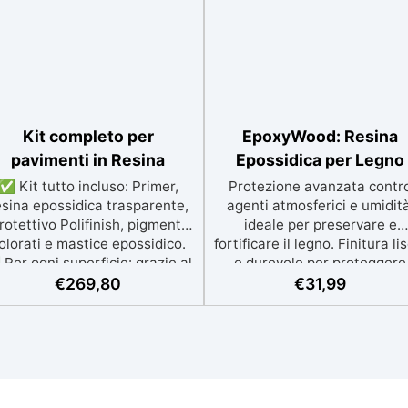
Kit completo per
EpoxyWood: Resina
pavimenti in Resina
Epossidica per Legno
✅ Kit tutto incluso: Primer,
Protezione avanzata contr
esina epossidica trasparente,
agenti atmosferici e umidità
rotettivo Polifinish, pigmenti
ideale per preservare e
olorati e mastice epossidico.
fortificare il legno. Finitura li
Per ogni superficie: grazie al
e durevole per proteggere
rimer universale è applicabile
restaurare mobili, barche 
€
269,80
€
31,99
a su calcestruzzo, piastrelle e
strutture in legno con un
superfici irregolari o
aspetto rinnovato.
danneggiate. ✅ Facile da
Stabilizzazione del legno se
plicare: Video Guida completa
bolle d’aria, perfetta per
nclusa, 3 semplici passaggi,
riprisitini e riparazioni durev
dalla preparazione della
nel tempo. Elevata resisten