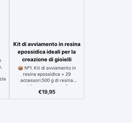
Kit di avviamento in resina
epossidica ideali per la
creazione di gioielli
o
,
📦 Nº1. Kit di avviamento in
resina epossidica + 29
scia
accessori:500 g di resina
epossidica trasparente One to
e
€
19,95
One + 29 accessori utili per la
creazione di gioielli. Contiene:
500 g di resina, 10 coloranti, 3
nza
pigmenti, contagocce,
bastoncini per miscelare, guanti
oli
e bicchieri. 📦 Nº2. Kit di
za
avviamento in resina epossidica