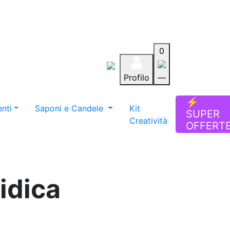
0
Profilo
—
Aiuto
Preferiti
Blog
⚡
nti
Saponi e Candele
Kit
SUPER
Creatività
OFFERT
idica