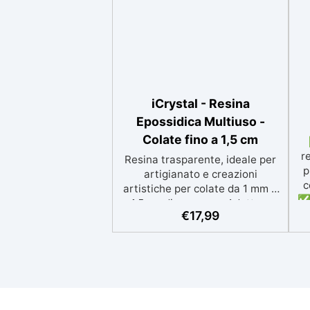
iCrystal - Resina
Epossidica Multiuso -
Colate fino a 1,5 cm
r
Resina trasparente, ideale per
p
artigianato e creazioni
c
artistiche per colate da 1 mm a
✅ 
1,5 cm di spessore. Adatta a
p
€
17,99
Tutti grazie al facile rapporto di
si
miscelazione 2:1, garantisce un
risultato senza imperfezioni
Bassa viscosità per colate
ap
senza bolle, compatibile con
i
legno, silicone, vetro, metallo e
altri materiali. Certificata post-