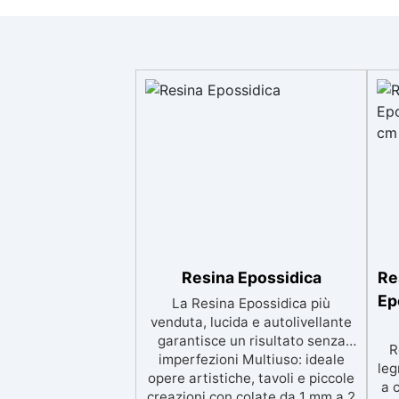
Resina Epossidica
Re
Ep
La Resina Epossidica più
venduta, lucida e autolivellante
garantisce un risultato senza
R
imperfezioni Multiuso: ideale
leg
opere artistiche, tavoli e piccole
a 
creazioni con colate da 1 mm a 2