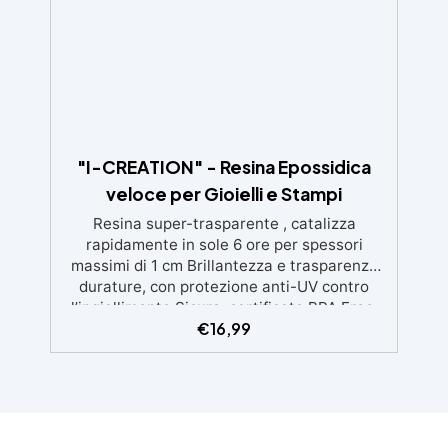
post catalisi per contatto con la pelle, BPA
free e VoC Free
"I-CREATION" - Resina Epossidica
veloce per Gioielli e Stampi
Resina super-trasparente , catalizza
rapidamente in sole 6 ore per spessori
massimi di 1 cm Brillantezza e trasparenza
durature, con protezione anti-UV contro
l’ingiallimento Sicura, certificata BPA Free,
€
16,99
senza solventi e inodore, prodotta al 100% in
Italia Facile da usare (rapporto 2:1) e
lavorare, con bassa viscosità per ridurre le
bolle Ideale per gioielli, piccole colate,
decorazioni e prototipazione rapida.