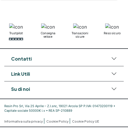
Trustpilot
Consegna
Transazioni
Reso sicuro
veloce
sicure
Contatti
Link Utili
Su di noi
Resin Pro Srl, Via 25 Aprile – Z.I.snc, 19021 Arcola SP P.IVA: 01473200119 •
Capitale sociale 50000€ i.v • REA SP-210889
|
|
Informativa sulla privacy
Cookie Policy
Cookie Policy UE