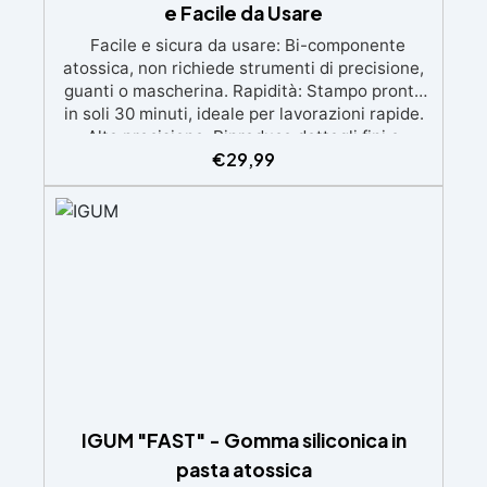
e Facile da Usare
Facile e sicura da usare: Bi-componente
atossica, non richiede strumenti di precisione,
guanti o mascherina. Rapidità: Stampo pronto
in soli 30 minuti, ideale per lavorazioni rapide.
Alta precisione: Riproduce dettagli fini e
€
29,99
complessi con un risultato professionale.
Versatile: Compatibile con resina, gesso, cera,
metallo a basso punto di fusione, sapone e
cemento. Resistente e durevole: Consente oltre
50 tirature con materiali diversi, mantenendo
una durezza di 38 Shore A.
IGUM "FAST" - Gomma siliconica in
pasta atossica