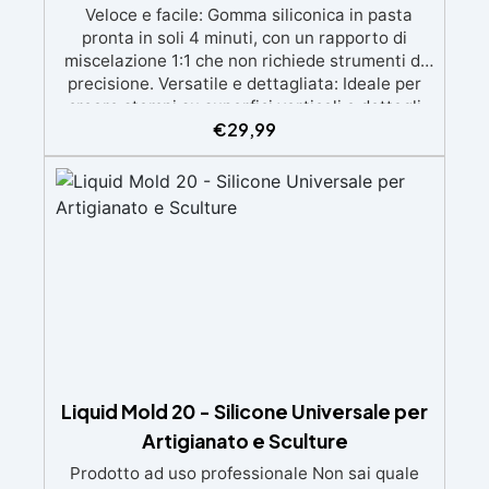
Veloce e facile: Gomma siliconica in pasta
pronta in soli 4 minuti, con un rapporto di
miscelazione 1:1 che non richiede strumenti di
precisione. Versatile e dettagliata: Ideale per
creare stampi su superfici verticali e dettagli
€
29,99
intricati, compatibile con resine, gesso, cera,
metalli a bassa fusione, sapone e cemento.
Atossica e sicura: Formulazione inodore,
atossica e facile da maneggiare senza guanti o
mascherina. Alta resistenza e durabilità:
Consente oltre 50 tirature, con durezza Shore A
di 24 e minimo ritiro lineare (<0,1%). Pratica e
pulita: Antiaderente, non necessita di agenti
distaccanti né di pulizia degli strumenti dopo
l’uso.
Liquid Mold 20 - Silicone Universale per
Artigianato e Sculture
Prodotto ad uso professionale Non sai quale