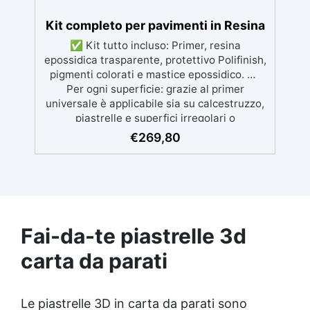
l'applicazione, ma diventa completamente
satinata e incolore una volta asciutta.
Kit completo per pavimenti in Resina
✅ Kit tutto incluso: Primer, resina
epossidica trasparente, protettivo Polifinish,
pigmenti colorati e mastice epossidico. ✅
Per ogni superficie: grazie al primer
universale è applicabile sia su calcestruzzo,
piastrelle e superfici irregolari o
danneggiate. ✅ Facile da applicare: Video
€
269,80
Guida completa inclusa, 3 semplici passaggi,
dalla preparazione della superficie alla
finitura protettiva antigraffio. ✅ Risultati
professionali: Sistema autolivellante,
resistente ai raggi UV, duraturo e con finitura
lucida o satinata. ✅ Personalizzabile:
Fai-da-te piastrelle 3d
Disponibile in kit per metrature da 2m² a
100m², con una vasta gamma di pigmenti
carta da parati
selezionabili.
Le piastrelle 3D in carta da parati sono