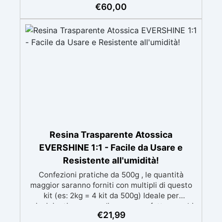
€
60,00
risultati impeccabili, senza bisogno di
esperienza, con assistenza video/telefonica
gratuita ✅ Economico e Veloce: rinnova le
superfici con una spesa minima, evitando
costosi lavori di ripristino, in appena 24h ✅
Versatile e personalizzabile: adatto a cemento,
calcestruzzo, vecchie pavimentazioni e terra
battuta (previa consulenza). ✅ Resine
resistenti nel tempo: le resine ad alta
tecnologia garantiscono resistenza all'usura e
stabilità del colore negli anni
Resina Trasparente Atossica
EVERSHINE 1:1 - Facile da Usare e
Resistente all'umidità!
Confezioni pratiche da 500g , le quantità
maggior saranno forniti con multipli di questo
kit (es: 2kg = 4 kit da 500g) Ideale per
principianti: a prova di errore, perfetta per chi
€
21,99
inizia. Sempre lucida: garantisce una finitura