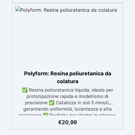
brillante e uniforme in ogni condizione.
Facilissima da usare: rapporto di miscelazione
intuitivo basta mescolare i 2 componenti in
parti uguali Versatile e creativa: adatta per
colate, rivestimenti e colorabile a piacere.
Resistente : lucentezza duratura e alta
resistenza a graffi e umidità.
Polyform: Resina poliuretanica da
colatura
✅ Resina poliuretanica liquida, ideale per
prototipazione rapida e modellismo di
precisione ✅ Catalizza in soli 5 minuti,
garantendo uniformità, lucentezza e alta
resistenza ✅ Perfetta per stampi in silicone,
colate, modellismo e prototipazione rapida ✅
€
20,99
Alta durezza, ideale per progetti dettagliati e
duraturi ✅ Colore Beige ma colorabile a