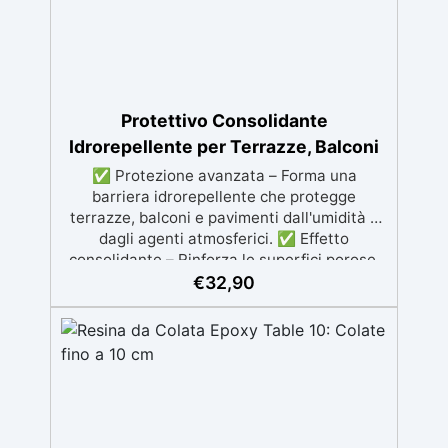
Protettivo Consolidante
Idrorepellente per Terrazze, Balconi
✅ Protezione avanzata – Forma una
barriera idrorepellente che protegge
terrazze, balconi e pavimenti dall'umidità e
dagli agenti atmosferici. ✅ Effetto
consolidante – Rinforza le superfici porose,
riducendo il rischio di deterioramento e
€
32,90
aumentando la durata nel tempo. ✅
Versatile e multi-superficie – Adatto per
cotto, pietra, gres porcellanato, clinker,
cemento, porfido e altre superfici porose. ✅
Applicazione semplice – Penetra in
profondità senza alterare l'aspetto originale
del materiale, garantendo un trattamento