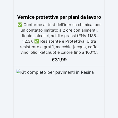
Vernice protettiva per piani da lavoro
✅ Conforme al test dell'inerzia chimica, per
un contatto limitato a 2 ore con alimenti,
liquidi, alcolici, acidi e grassi (ENV 1186
1,2,3). ✅ Resistente e Protettiva: Ultra
resistente a graffi, macchie (acqua, caffè,
vino, olio, ketchup) e calore fino a 100°C,
garantendo protezione duratura. ✅
€
31,99
Compatibile con Diverse Superfici: Può
essere applicata su legno grezzo, resina
epossidica, legno stratificato e supporti
verniciati, ideale per mobili da cucina e piani
di lavoro. ✅ Facile da Applicare e
Manutenere: Facile applicazione con
pennello o rullo, essiccazione in 24 ore e
pulizia con acqua, senza odori sgradevoli. ✅
Finitura Satinata e Incolore: La vernice
appare leggermente biancastra durante