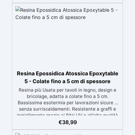
perfetti per colate di stampi e inglobamenti
Certificata Atossica post catalisi per contatto
con la pelle, BPA free e VoC Free
Resina Epossidica Atossica Epoxytable
5 - Colate fino a 5 cm di spessore
Resina più Usata per tavoli in legno, design e
bricolage, adatta a colate fino a 5 cm.
Bassissima esotermia per lavorazioni sicure e
senza surriscaldamenti. Resistente a graffi e
ingiallimento grazie ai filtri UV e all'alta qualità
meccanica. Bassa viscosità per eliminare bolle
€
38,99
d'aria e ottenere finiture lisce. Sicura, atossica,
BPA/VOC free e certificata per il contatto