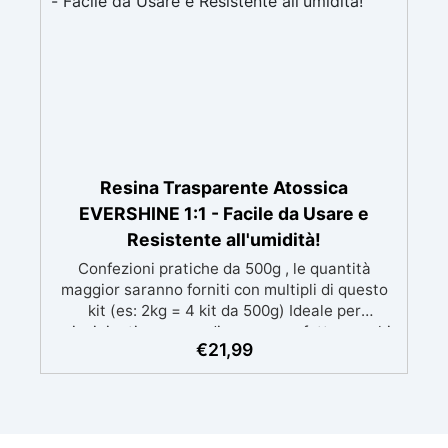
Resina Trasparente Atossica
EVERSHINE 1:1 - Facile da Usare e
Resistente all'umidità!
Confezioni pratiche da 500g , le quantità
maggior saranno forniti con multipli di questo
kit (es: 2kg = 4 kit da 500g) Ideale per
principianti: a prova di errore, perfetta per chi
€
21,99
inizia. Sempre lucida: garantisce una finitura
brillante e uniforme in ogni condizione.
Facilissima da usare: rapporto di miscelazione
intuitivo basta mescolare i 2 componenti in
parti uguali Versatile e creativa: adatta per