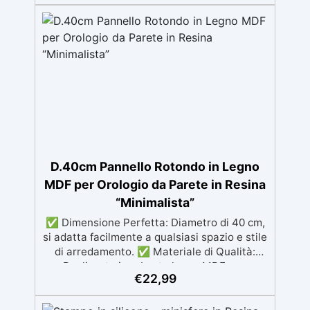
dalla preparazione della superficie alla
finitura protettiva antigraffio. ✅ Risultati
professionali: Sistema autolivellante,
resistente ai raggi UV, duraturo e con finitura
lucida o satinata. ✅ Personalizzabile:
Disponibile in kit per metrature da 2m² a
100m², con una vasta gamma di pigmenti
selezionabili.
D.40cm Pannello Rotondo in Legno
MDF per Orologio da Parete in Resina
“Minimalista”
✅ Dimensione Perfetta: Diametro di 40 cm,
si adatta facilmente a qualsiasi spazio e stile
di arredamento. ✅ Materiale di Qualità:
Realizzato in robusto legno MDF, per
€
22,99
garantire durata e resistenza nel tempo. ✅
Design Minimalista: Linee pulite e raffinate
che si integrano perfettamente con ogni