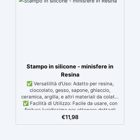
ambiente. ✅ Versatilità: Ideale come base
per orologi da parete in resina o per altre
creazioni artistiche e decorazioni
personalizzate. ✅ Installazione Facile:
Pronto all'uso, consente di iniziare subito il
tuo progetto creativo. Il meccanismo
dell'orologio non è incluso.
Stampo in silicone - minisfere in
Resina
✅ Versatilità d'Uso: Adatto per resina,
cioccolato, gesso, sapone, ghiaccio,
ceramica, argilla, e altri materiali da colata.
✅ Facilità di Utilizzo: Facile da usare, con
finitura lucidissima per ottenere dettagli
raffinati. ✅ Materiale di Alta Qualità:
€
11,98
Realizzato in silicone, resistente e lavabile
anche in lavastoviglie. ✅ Dimensioni
Perfette: Oggetti riprodotti con un diametro