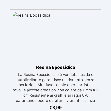
Resina Epossidica
La Resina Epossidica più venduta, lucida e
autolivellante garantisce un risultato senza
imperfezioni Multiuso: ideale opere artistiche,
tavoli e piccole creazioni con colate da 1 mm a 2
cm Resistente ai graffi e ai raggi UV,
garantendo opere durature, vibranti e senza
ingiallimenti nel tempo Bassa viscosità e
€
8,99
formula anti-bolle per risultati impeccabili,