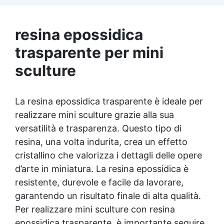
di 40 mm, ideali per creazioni precise. ✅
Perfetto per Fai da Te: Ideale per creare
gioielli, cabochon, cioccolatini e decorazioni
resina epossidica
personalizzate.
trasparente per mini
sculture
La resina epossidica trasparente è ideale per
realizzare mini sculture grazie alla sua
versatilità e trasparenza. Questo tipo di
resina, una volta indurita, crea un effetto
cristallino che valorizza i dettagli delle opere
d’arte in miniatura. La resina epossidica è
resistente, durevole e facile da lavorare,
garantendo un risultato finale di alta qualità.
Per realizzare mini sculture con resina
epossidica trasparente, è importante seguire