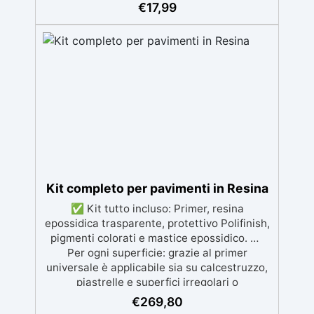
per colate senza bolle, compatibile con
€
17,99
legno, silicone, vetro, metallo e altri
materiali. Certificata post-catalisi atossica e
sicura per il contatto con la pelle, Bpa Free e
senza Solventi (Voc Free) Superficie lucida,
autolivellante e con filtri UV anti-
ingiallimento per una finitura durevole e
brillante.
Kit completo per pavimenti in Resina
✅ Kit tutto incluso: Primer, resina
epossidica trasparente, protettivo Polifinish,
pigmenti colorati e mastice epossidico. ✅
Per ogni superficie: grazie al primer
universale è applicabile sia su calcestruzzo,
piastrelle e superfici irregolari o
danneggiate. ✅ Facile da applicare: Video
€
269,80
Guida completa inclusa, 3 semplici passaggi,