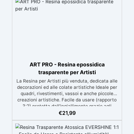
prolungato con la pelle.
ART PRO - Resina epossidica
trasparente per Artisti
La Resina per Artisti più venduta, dedicata alle
decorazioni ed alle colate artistiche Ideale per
quadri, rivestimenti, vassoi e anche piccole
creazioni artistiche. Facile da usare (rapporto
3:2) protetta dall’ingiallimento grazie agli
speciali filtri UV Formula densa : non cola via,
€
21,99
mantenendo i design precisi e puliti. Indurisce
in 12-24h garantendo una superficie lucida e
brillante