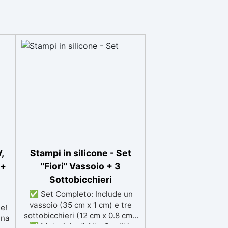
,
Stampi in silicone - Set
 +
"Fiori" Vassoio + 3
Sottobicchieri
✅ Set Completo: Include un
vassoio (35 cm x 1 cm) e tre
te!
sottobicchieri (12 cm x 0.8 cm).
ina
✅ Materiale di Alta Qualità: