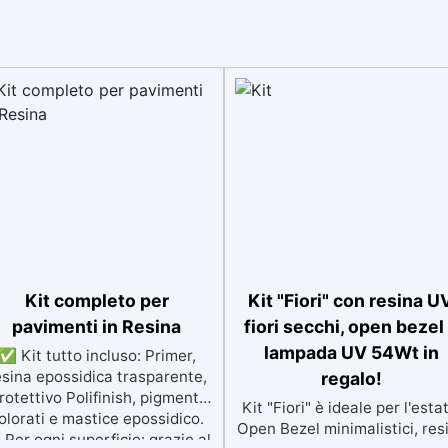
Kit completo per
Kit "Fiori" con resina UV
pavimenti in Resina
fiori secchi, open bezel
lampada UV 54Wt in
✅ Kit tutto incluso: Primer,
esina epossidica trasparente,
regalo!
rotettivo Polifinish, pigmenti
Kit "Fiori" è ideale per l'esta
olorati e mastice epossidico.
Open Bezel minimalistici, res
Per ogni superficie: grazie al