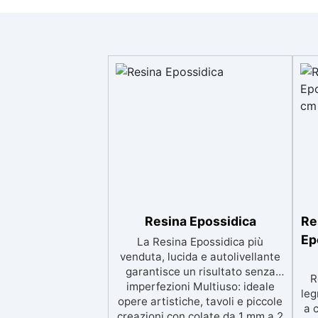
Resina Epossidica
Re
Ep
La Resina Epossidica più
venduta, lucida e autolivellante
garantisce un risultato senza
R
imperfezioni Multiuso: ideale
leg
opere artistiche, tavoli e piccole
a 
creazioni con colate da 1 mm a 2