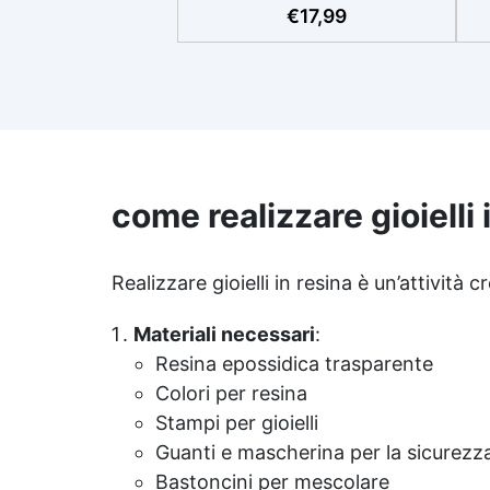
p
€
17,99
Tutti grazie al facile rapporto di
si
miscelazione 2:1, garantisce un
risultato senza imperfezioni
Bassa viscosità per colate
ap
senza bolle, compatibile con
i
legno, silicone, vetro, metallo e
altri materiali. Certificata post-
catalisi atossica e sicura per il
contatto con la pelle, Bpa Free
come realizzare gioielli 
Ri
e senza Solventi (Voc Free)
Superficie lucida, autolivellante
ra
e con filtri UV anti-ingiallimento
Realizzare gioielli in resina è un’attività
per una finitura durevole e
Pe
brillante.
Materiali necessari
:
10
Resina epossidica trasparente
Colori per resina
Stampi per gioielli
Guanti e mascherina per la sicurezz
Bastoncini per mescolare