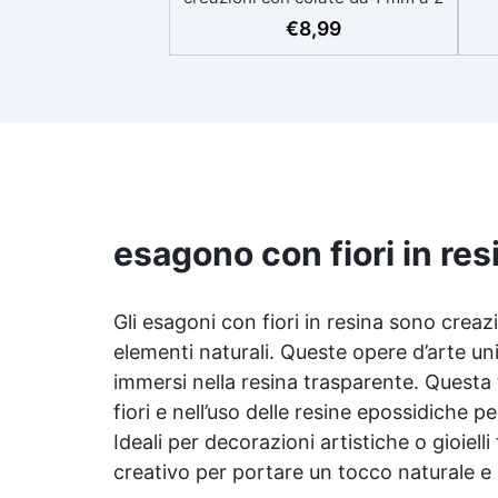
eso
cm Resistente ai graffi e ai raggi
€
8,99
UV, garantendo opere durature,
vibranti e senza ingiallimenti nel
ing
tempo Bassa viscosità e formula
all
anti-bolle per risultati
v
impeccabili, perfetti per colate di
d'
stampi e inglobamenti
Sic
Certificata Atossica post catalisi
per contatto con la pelle, BPA
free e VoC Free
esagono con fiori in res
Gli esagoni con fiori in resina sono cre
elementi naturali. Queste opere d’arte uni
immersi nella
resina trasparente
. Questa
fiori e nell’uso delle resine epossidiche p
Ideali per decorazioni artistiche o gioiell
creativo per portare un tocco naturale e u