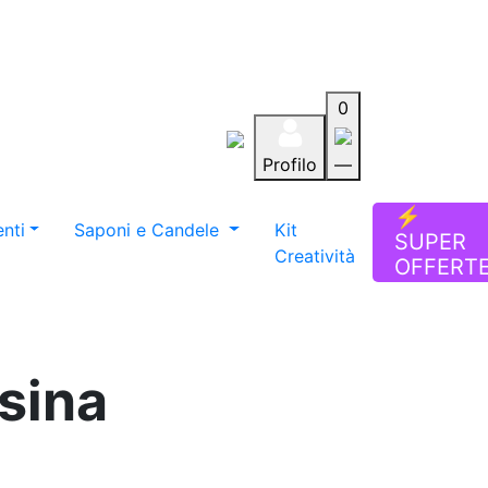
0
Profilo
—
Aiuto
Preferiti
Blog
⚡
nti
Saponi e Candele
Kit
SUPER
Creatività
OFFERT
esina