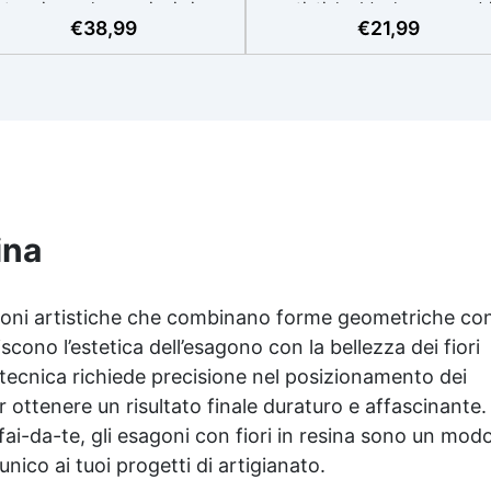
termia per lavorazioni sicure
artistiche Ideale per quadri
€
38,99
€
21,99
e senza surriscaldamenti.
rivestimenti, vassoi e anch
Resistente a graffi e
piccole creazioni artistiche
iallimento grazie ai filtri UV e
Facile da usare (rapporto 3
'alta qualità meccanica. Bassa
protetta dall’ingiallimento gr
iscosità per eliminare bolle
agli speciali filtri UV Formu
aria e ottenere finiture lisce.
densa : non cola via,
ura, atossica, BPA/VOC free e
mantenendo i design precisi
certificata per il contatto
puliti. Indurisce in 12-24h
prolungato con la pelle.
garantendo una superficie lu
e brillante
ina
azioni artistiche che combinano forme geometriche co
scono l’estetica dell’esagono con la bellezza dei fiori
 tecnica richiede precisione nel posizionamento dei
er ottenere un risultato finale duraturo e affascinante.
i fai-da-te, gli esagoni con fiori in resina sono un mod
nico ai tuoi progetti di artigianato.