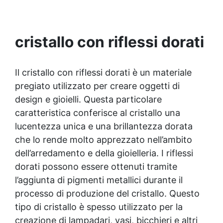
delicate. ✅ Lucidatura Perfetta: Set ABRALON
(P500-P4000) con crema EpoxyPolish per una
lucidatura impeccabile e una superficie liscia e
brillante. ✅ Facile da Usare: Include istruzioni
cristallo con riflessi dorati
dettagliate, ideali per utenti di ogni livello, per
ottenere risultati professionali con facilità.
Il cristallo con riflessi dorati è un materiale
pregiato utilizzato per creare oggetti di
design e gioielli. Questa particolare
caratteristica conferisce al cristallo una
lucentezza unica e una brillantezza dorata
che lo rende molto apprezzato nell’ambito
dell’arredamento e della gioielleria. I riflessi
dorati possono essere ottenuti tramite
l’aggiunta di pigmenti metallici durante il
processo di produzione del cristallo. Questo
tipo di cristallo è spesso utilizzato per la
creazione di lampadari, vasi, bicchieri e altri