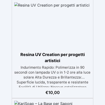
dalla preparazione della superficie alla
finitura protettiva antigraffio. ✅ Risultati
professionali: Sistema autolivellante,
resistente ai raggi UV, duraturo e con finitura
lucida o satinata. ✅ Personalizzabile:
Disponibile in kit per metrature da 2m² a
100m², con una vasta gamma di pigmenti
selezionabili.
Resina UV Creation per progetti
artistici
Indurimento Rapido: Polimerizza in 90
secondi con lampada UV o in 1-2 ore alla luce
solare Alta Durezza e Brillantezza:
Superficie lucida, trasparente e resistente
Facilità di Utilizzo: Nessun catalizzatore
richiesto, applicala e indurisce subito
€
10,00
Versatilità: Ideale per gioielli, accessori e
decorazioni personalizzate Nuova Formula: