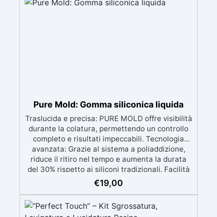
contatto con la pelle, Bpa Free e senza Solventi
(Voc Free) Superficie lucida, autolivellante e
con filtri UV anti-ingiallimento per una finitura
durevole e brillante.
Pure Mold: Gomma siliconica liquida
Traslucida e precisa: PURE MOLD offre visibilità
durante la colatura, permettendo un controllo
completo e risultati impeccabili. Tecnologia
avanzata: Grazie al sistema a poliaddizione,
riduce il ritiro nel tempo e aumenta la durata
del 30% rispetto ai siliconi tradizionali. Facilità
d'uso: Miscelazione semplice con rapporto 1:1,
€
19,00
ideale sia per principianti che professionisti.
Versatile: Compatibile con resine, cere, metalli
a basso punto di fusione, saponi, cementi e