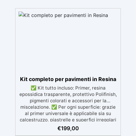
Kit completo per pavimenti in Resina
✅ Kit tutto incluso: Primer, resina
epossidica trasparente, protettivo Polifinish,
pigmenti colorati e accessori per la
miscelazione. ✅ Per ogni superficie: grazie
al primer universale è applicabile sia su
calcestruzzo, piastrelle e superfici irregolari
o danneggiate. ✅ Facile da applicare: Video
€
199,00
Guida completa inclusa, 3 semplici passaggi,