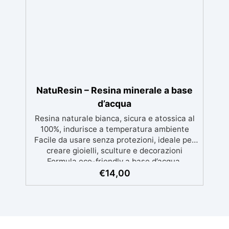
di Karité: Ricca di burro di karité, nota per le
sue proprietà nutrienti, idratanti e protettive,
ideale per una pelle morbida e ben curata.
Ideale per Saponi Decorativi: La formula di
KariSoap assicura che il sapone mantenga la
sua bellezza nel tempo, senza deteriorarsi.
Creatività Illimitata: Disponibile in due
versioni – Bianca e Trasparente – KariSoap
può essere facilmente colorata con i
NatuResin – Resina minerale a base
coloranti ColorSoap, permettendoti di creare
d’acqua
saponi dal design unico e personalizzato.
Resina naturale bianca, sicura e atossica al
100%, indurisce a temperatura ambiente
Facile da usare senza protezioni, ideale per
creare gioielli, sculture e decorazioni
Formula eco-friendly a base d’acqua,
alternativa sicura alle resine tradizionali
€
14,00
Adatta anche ai bambini, perfetta per un
utilizzo in casa senza rischi Multiuso e
versatile, pronta in soli 30 minuti per
creazioni rapide e personalizzabili.