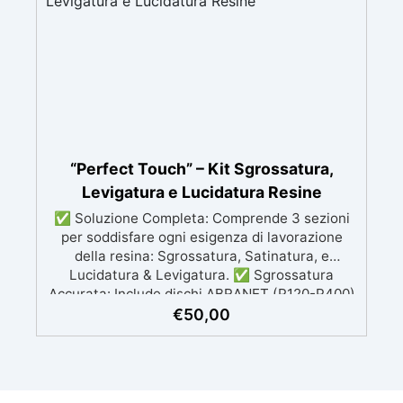
gessi, per progetti creativi dettagliati. Alta
qualità tecnica: Con una durezza di 13 Shore A
e una fluidità elevata, garantisce dettagli
precisi e una facile estrazione dei modelli.
“Perfect Touch” – Kit Sgrossatura,
Levigatura e Lucidatura Resine
✅ Soluzione Completa: Comprende 3 sezioni
per soddisfare ogni esigenza di lavorazione
della resina: Sgrossatura, Satinatura, e
Lucidatura & Levigatura. ✅ Sgrossatura
Accurata: Include dischi ABRANET (P120-P400)
per modellare e dare forma agli oggetti con
€
50,00
precisione, favorendo l’aspirazione della
polvere di resina. ✅ Finitura Satinata: Set
MICROSTAR (P800-P1500) per ottenere
superfici opache e satinate, ideali per rifiniture