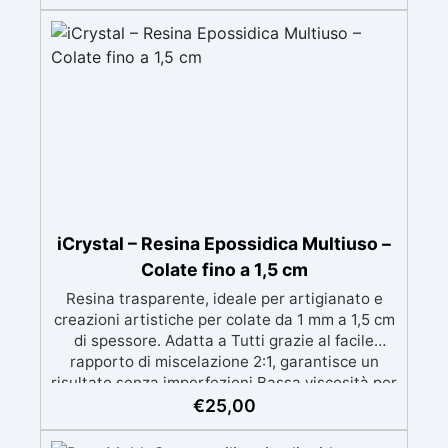
riflessi dorati, combatte la forfora e migliora la
morbidezza dei capelli. ✅ Maschera Viso
Illuminante: Migliora la luminosità della pelle
senza effetti di colorazione permanenti. ✅
Versatilità nell'Uso: Perfetta per saponi,
impacchi e maschere, con una percentuale di
utilizzo consigliata tra il 3% e il 10%.
iCrystal – Resina Epossidica Multiuso –
Colate fino a 1,5 cm
Resina trasparente, ideale per artigianato e
creazioni artistiche per colate da 1 mm a 1,5 cm
di spessore. Adatta a Tutti grazie al facile
rapporto di miscelazione 2:1, garantisce un
risultato senza imperfezioni Bassa viscosità per
colate senza bolle, compatibile con legno,
€
25,00
silicone, vetro, metallo e altri materiali.
Certificata post-catalisi atossica e sicura per il