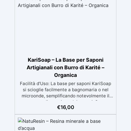
Non lascia superfici appiccicose, risultato
pulito e sicuro
KariSoap – La Base per Saponi
Artigianali con Burro di Karité –
Organica
Facilità d’Uso: La base per saponi KariSoap
si scioglie facilmente a bagnomaria o nel
microonde, semplificando notevolmente il
processo di creazione dei saponi. Super
€
16,00
Sicuro: Realizzata con ingredienti naturali e
sicuri, KariSoap è un prodotto organico che
garantisce un sapone delicato sulla pelle e
privo di sostanze nocive. Benefici del Burro