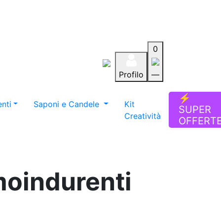
0
Profilo
—
Aiuto
Preferiti
Blog
⚡
nti
Saponi e Candele
Kit
SUPER
Creatività
OFFERT
moindurenti