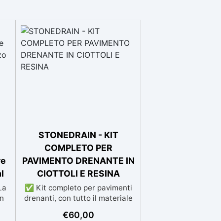
STONEDRAIN - KIT
COMPLETO PER
re
PAVIMENTO DRENANTE IN
l
CIOTTOLI E RESINA
La
✅ Kit completo per pavimenti
en
drenanti, con tutto il materiale
necessario (graniglia e legante
€
60,00
i
inclusi) sia pedonale che