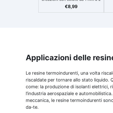
eso
cm Resistente ai graffi e ai raggi
€
8,99
UV, garantendo opere durature,
vibranti e senza ingiallimenti nel
ing
tempo Bassa viscosità e formula
all
anti-bolle per risultati
v
impeccabili, perfetti per colate di
d'
stampi e inglobamenti
Sic
Certificata Atossica post catalisi
per contatto con la pelle, BPA
free e VoC Free
Applicazioni delle resi
Le resine termoindurenti, una volta risca
riscaldate per tornare allo stato liquido. 
come: la produzione di isolanti elettrici, 
l’industria aerospaziale e automobilistica
meccanica, le resine termoindurenti sono m
da-te.