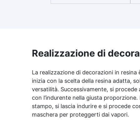
si
miscelazione 2:1, garantisce un
risultato senza imperfezioni
Bassa viscosità per colate
ap
senza bolle, compatibile con
i
legno, silicone, vetro, metallo e
altri materiali. Certificata post-
catalisi atossica e sicura per il
contatto con la pelle, Bpa Free
Realizzazione di decoraz
Ri
e senza Solventi (Voc Free)
Superficie lucida, autolivellante
ra
e con filtri UV anti-ingiallimento
La realizzazione di decorazioni in resina 
per una finitura durevole e
inizia con la scelta della resina adatta, s
Pe
brillante.
versatilità. Successivamente, si procede 
10
con l’indurente nella giusta proporzione. 
stampo, si lascia indurire e si procede con
maschera per proteggerti dai vapori.