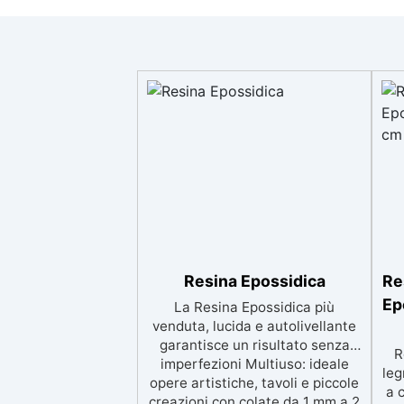
Resina Epossidica
Re
Ep
La Resina Epossidica più
venduta, lucida e autolivellante
garantisce un risultato senza
R
imperfezioni Multiuso: ideale
leg
opere artistiche, tavoli e piccole
a 
creazioni con colate da 1 mm a 2