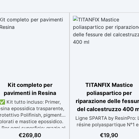
Kit completo per
TITANFIX Mastice
pavimenti in Resina
poliaspartico per
riparazione delle fessu
✅ Kit tutto incluso: Primer,
esina epossidica trasparente,
del calcestruzzo 400 m
rotettivo Polifinish, pigmenti
Ligne SPARTA by ResinPro: 
olorati e mastice epossidico.
résine polyaspartique N°1 
Per ogni superficie: grazie al
Europe. La soluzione
rimer universale è applicabile
€
269,80
€
19,90
professionale per riparazion