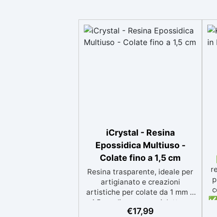
iCrystal - Resina
Epossidica Multiuso -
Colate fino a 1,5 cm
r
Resina trasparente, ideale per
p
artigianato e creazioni
c
artistiche per colate da 1 mm a
✅ 
1,5 cm di spessore. Adatta a
p
€
17,99
Tutti grazie al facile rapporto di