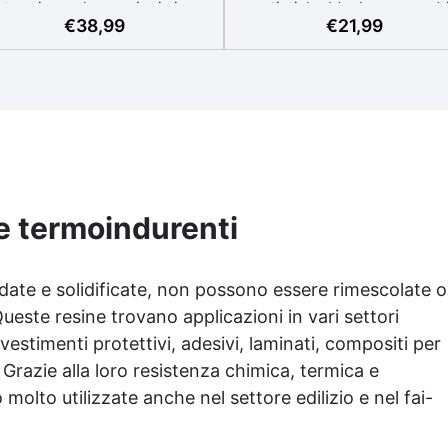
termia per lavorazioni sicure
artistiche Ideale per quadri
€
38,99
€
21,99
e senza surriscaldamenti.
rivestimenti, vassoi e anch
Resistente a graffi e
piccole creazioni artistiche
iallimento grazie ai filtri UV e
Facile da usare (rapporto 3
'alta qualità meccanica. Bassa
protetta dall’ingiallimento gr
iscosità per eliminare bolle
agli speciali filtri UV Formu
aria e ottenere finiture lisce.
densa : non cola via,
ura, atossica, BPA/VOC free e
mantenendo i design precisi
certificata per il contatto
puliti. Indurisce in 12-24h
prolungato con la pelle.
garantendo una superficie lu
e brillante
ne termoindurenti
ldate e solidificate, non possono essere rimescolate o
Queste resine trovano applicazioni in vari settori
rivestimenti protettivi, adesivi, laminati, compositi per
. Grazie alla loro resistenza chimica, termica e
olto utilizzate anche nel settore edilizio e nel fai-