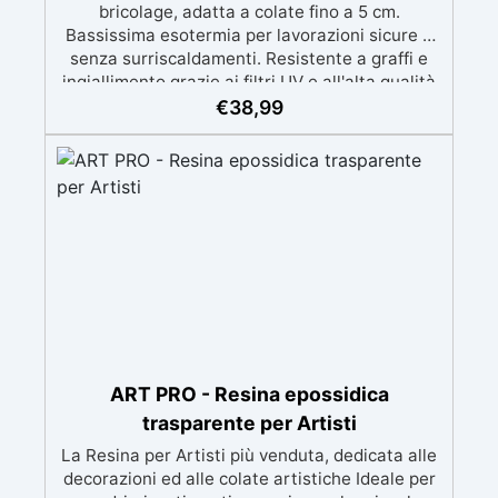
bricolage, adatta a colate fino a 5 cm.
Bassissima esotermia per lavorazioni sicure e
senza surriscaldamenti. Resistente a graffi e
ingiallimento grazie ai filtri UV e all'alta qualità
meccanica. Bassa viscosità per eliminare bolle
€
38,99
d'aria e ottenere finiture lisce. Sicura, atossica,
BPA/VOC free e certificata per il contatto
prolungato con la pelle.
ART PRO - Resina epossidica
trasparente per Artisti
La Resina per Artisti più venduta, dedicata alle
decorazioni ed alle colate artistiche Ideale per