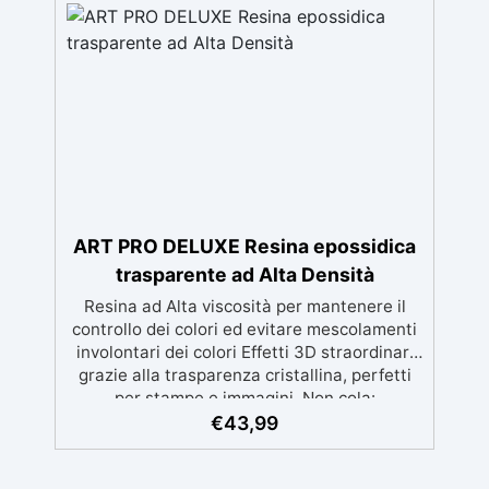
gratuita ✅ Economico e Veloce: rinnova le
superfici con una spesa minima, evitando
costosi lavori di ripristino, in appena 24h ✅
Versatile e personalizzabile: adatto a
cemento, calcestruzzo, vecchie
pavimentazioni e terra battuta (previa
consulenza). ✅ Resine resistenti nel tempo:
le resine ad alta tecnologia garantiscono
resistenza all'usura e stabilità del colore
negli anni
ART PRO DELUXE Resina epossidica
trasparente ad Alta Densità
Resina ad Alta viscosità per mantenere il
controllo dei colori ed evitare mescolamenti
involontari dei colori Effetti 3D straordinari
grazie alla trasparenza cristallina, perfetti
per stampe e immagini. Non cola:
Applicazione versatile su superfici inclinate,
€
43,99
verticali o curve per dipinti e rivestimenti.
Resistente all'umidità con una superficie