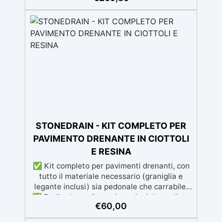
Guida completa inclusa, 3 semplici passaggi,
dalla preparazione della superficie alla
finitura protettiva antigraffio. ✅ Risultati
professionali: Sistema autolivellante,
resistente ai raggi UV, duraturo e con finitura
lucida o satinata. ✅ Personalizzabile:
Disponibile in kit per metrature da 2m² a
100m², con una vasta gamma di pigmenti
selezionabili.
STONEDRAIN - KIT COMPLETO PER
PAVIMENTO DRENANTE IN CIOTTOLI
E RESINA
✅ Kit completo per pavimenti drenanti, con
tutto il materiale necessario (graniglia e
legante inclusi) sia pedonale che carrabile.
✅ Facile da applicare: istruzioni dettagliate
€
60,00
per risultati impeccabili, senza bisogno di
esperienza, con assistenza video/telefonica