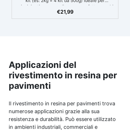
kit (es: 2kg = 4 kit da 500g) Ideale per
principianti: a prova di errore, perfetta per chi
€
21,99
inizia. Sempre lucida: garantisce una finitura
brillante e uniforme in ogni condizione.
Facilissima da usare: rapporto di miscelazione
intuitivo basta mescolare i 2 componenti in
parti uguali Versatile e creativa: adatta per
colate, rivestimenti e colorabile a piacere.
Resistente : lucentezza duratura e alta
resistenza a graffi e umidità.
Applicazioni del
rivestimento in resina per
pavimenti
Il rivestimento in resina per pavimenti trova
numerose applicazioni grazie alla sua
resistenza e durabilità. Può essere utilizzato
in ambienti industriali, commerciali e