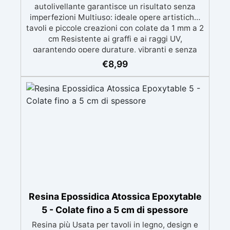
autolivellante garantisce un risultato senza
imperfezioni Multiuso: ideale opere artistiche,
tavoli e piccole creazioni con colate da 1 mm a 2
cm Resistente ai graffi e ai raggi UV,
garantendo opere durature, vibranti e senza
ingiallimenti nel tempo Bassa viscosità e
€
8,99
formula anti-bolle per risultati impeccabili,
perfetti per colate di stampi e inglobamenti
Certificata Atossica post catalisi per contatto
con la pelle, BPA free e VoC Free
Resina Epossidica Atossica Epoxytable
5 - Colate fino a 5 cm di spessore
Resina più Usata per tavoli in legno, design e