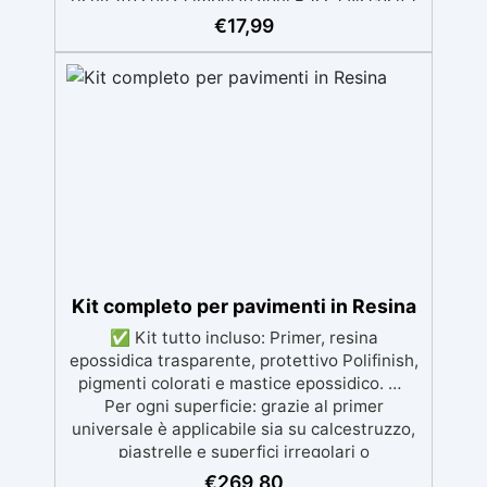
risultato senza imperfezioni Bassa viscosità
per colate senza bolle, compatibile con
€
17,99
legno, silicone, vetro, metallo e altri
materiali. Certificata post-catalisi atossica e
sicura per il contatto con la pelle, Bpa Free e
senza Solventi (Voc Free) Superficie lucida,
autolivellante e con filtri UV anti-
ingiallimento per una finitura durevole e
brillante.
Kit completo per pavimenti in Resina
✅ Kit tutto incluso: Primer, resina
epossidica trasparente, protettivo Polifinish,
pigmenti colorati e mastice epossidico. ✅
Per ogni superficie: grazie al primer
universale è applicabile sia su calcestruzzo,
piastrelle e superfici irregolari o
danneggiate. ✅ Facile da applicare: Video
€
269,80