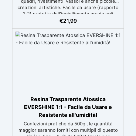
quadri, rivestimenti, vassoi e anche piccole
creazioni artistiche. Facile da usare (rapporto
3:2) protetta dall’ingiallimento grazie agli
speciali filtri UV Formula densa : non cola via,
€
21,99
mantenendo i design precisi e puliti. Indurisce
in 12-24h garantendo una superficie lucida e
brillante
Resina Trasparente Atossica
EVERSHINE 1:1 - Facile da Usare e
Resistente all'umidità!
Confezioni pratiche da 500g , le quantità
maggior saranno forniti con multipli di questo