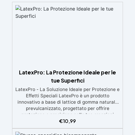
LatexPro: La Protezione Ideale per le
tue Superfici
LatexPro - La Soluzione Ideale per Protezione e
Effetti Speciali LatexPro è un prodotto
innovativo a base di lattice di gomma naturale
prevulcanizzato, progettato per offrire
protezione e precisione nelle tue creazioni
€
10,99
artistiche e scenografiche. Caratteristiche
Principali: Protezione Superficiale: LatexPro
agisce come una barriera protettiva,