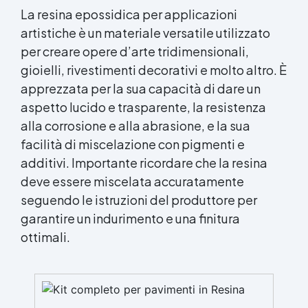
Perfetto per Idraulici e manutentori Hobbisti e
La resina epossidica per applicazioni
amanti del fai-da-te Settore nautico e piscine
artistiche è un materiale versatile utilizzato
Laboratori e officine meccaniche Stucco
per creare opere d’arte tridimensionali,
epossidico SteelStick - Clicca qui per scoprire
gioielli, rivestimenti decorativi e molto altro. È
di più ⚙️ Ripara, ricostruisci e sigilla metalli in
pochi minuti Stucco epossidico bicomponente
apprezzata per la sua capacità di dare un
specifico per riparazioni rapide su acciaio, ferro,
aspetto lucido e trasparente, la resistenza
ghisa e leghe metalliche. Resistente a
alla corrosione e alla abrasione, e la sua
temperature, sostanze chimiche e approvato
per il contatto con acqua potabile. Ideale per
facilità di miscelazione con pigmenti e
officine, impianti idraulici e applicazioni
additivi. Importante ricordare che la resina
industriali. ⭐ Caratteristiche principali 🧲
deve essere miscelata accuratamente
Adesione eccellente su tutti i metalli (acciaio,
seguendo le istruzioni del produttore per
ghisa, rame, ottone, alluminio) 🧱 Ripara e
ricostruisce parti danneggiate, crepe e fori 💧
garantire un indurimento e una finitura
Certificato per acqua potabile (WRAS) ⏱
ottimali.
Indurimento rapido: lavorabile dopo 10 minuti,
completo in 60 min 🪛 Lavorabile
meccanicamente: carteggiabile, forabile,
filettabile e verniciabile 🔥 Resistente a
temperature da –50 °C a +150 °C e ad agenti