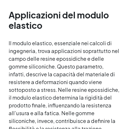
immersione o su superfici bagnate 🧱 Altissima
precisi e una facile estrazione dei modelli.
adesione su metallo, vetroresina, ceramica,
Applicazioni del modulo
plastica, cemento e legno ⏱ Indurimento
rapido: lavorabile dopo 10 minuti,
elastico
completamente indurito in 60 min 🧊
Resistente a acqua, oli, benzina e agenti chimici
🪛 Può essere forato, carteggiato e verniciato
Il modulo elastico, essenziale nei calcoli di
dopo la polimerizzazione 💡 Perché scegliere
ingegneria, trova applicazioni soprattutto nel
Aqua Stick 🌊 Riparazioni subacquee Ideale per
piscine, barche, tubazioni e serbatoi pieni.🔩
campo delle resine epossidiche e delle
Adesione universale Funziona su metallo,
gomme siliconiche. Questo parametro,
plastica, cemento e vetroresina.⏱ Rapidità Si
infatti, descrive la capacità del materiale di
indurisce in un’ora, anche a basse temperature.
resistere a deformazioni quando viene
🧰 Facile da usare Non cola e si applica anche
in verticale.♻️ Versatile Perfetto per uso
sottoposto a stress. Nelle resine epossidiche,
domestico, nautico, industriale o fai-da-te. 🧱
il modulo elastico determina la rigidità del
Applicazioni pratiche Riparazione di fughe o
prodotto finale, influenzando la resistenza
crepe su piscine, vasche o acquari Sigillatura di
perdite su tubi, pompe o raccordi idraulici
all’usura e alla fatica. Nelle gomme
Ricostruzione di parti danneggiate in plastica o
siliconiche, invece, contribuisce a definire la
metallo Fissaggio di ganci, bulloni o supporti
flessibilità e la resistenza alla trazione,