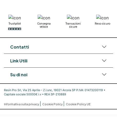
Trustpilot
Consegna
Transazioni
Reso sicuro
veloce
sicure
Contatti
Link Utili
Su di noi
Resin Pro Srl, Via 25 Aprile – Z.I.snc, 19021 Arcola SP P.IVA: 01473200119 •
Capitale sociale 50000€ i.v • REA SP-210889
|
|
Informativa sulla privacy
Cookie Policy
Cookie Policy UE