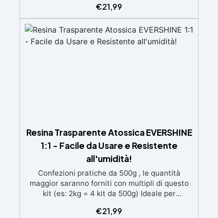
€
21,99
speciali filtri UV Formula densa : non cola via,
mantenendo i design precisi e puliti. Indurisce
in 12-24h garantendo una superficie lucida e
brillante
Resina Trasparente Atossica EVERSHINE
1:1 - Facile da Usare e Resistente
all'umidità!
Confezioni pratiche da 500g , le quantità
maggior saranno forniti con multipli di questo
kit (es: 2kg = 4 kit da 500g) Ideale per
principianti: a prova di errore, perfetta per chi
€
21,99
inizia. Sempre lucida: garantisce una finitura