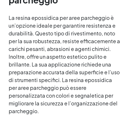
non professionisti.​ Finitura estetica
personalizzabile: inclusi paillettes decorativi
per creare pavimenti con effetti unici e
La resina epossidica per aree parcheggio è
brillanti.​​ Versatilità d'uso: adatto per
un’opzione ideale per garantire resistenza e
professionisti, hobbisti e ambienti industriali
durabilità. Questo tipo di rivestimento, noto
che richiedono pavimenti resistenti e di
per la sua robustezza, resiste efficacemente a
qualità superiore. La quantità di flakes
dipende dal design scelto (copertura
carichi pesanti, abrasioni e agenti chimici.
parziale o totale). Il consumo consigliato di
Inoltre, offre un aspetto estetico pulito e
0,15–0,2 kg/m² si basa su una copertura
brillante. La sua applicazione richiede una
parziale. Per una copertura totale, è
necessario raddoppiare la quantità
preparazione accurata della superficie e l’uso
consigliata. Sparta Top: Consumo
di strumenti specifici. La resina epossidica
consigliato: 0,2 kg/m². Si prega di rispettare
per aree parcheggio può essere
questa indicazione, poiché la quantità del
personalizzata con colori e segnaletica per
prodotto è calcolata in base a questo
consumo. ​
migliorare la sicurezza e l’organizzazione del
parcheggio.