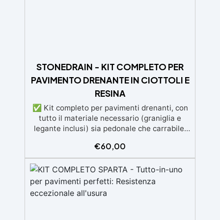
Disponibile in kit per metrature da 2m² a
100m², con una vasta gamma di pigmenti
selezionabili.
STONEDRAIN - KIT COMPLETO PER
PAVIMENTO DRENANTE IN CIOTTOLI E
RESINA
✅ Kit completo per pavimenti drenanti, con
tutto il materiale necessario (graniglia e
legante inclusi) sia pedonale che carrabile.
✅ Facile da applicare: istruzioni dettagliate
€
60,00
per risultati impeccabili, senza bisogno di
esperienza, con assistenza video/telefonica
gratuita ✅ Economico e Veloce: rinnova le
superfici con una spesa minima, evitando
costosi lavori di ripristino, in appena 24h ✅
Versatile e personalizzabile: adatto a
cemento, calcestruzzo, vecchie