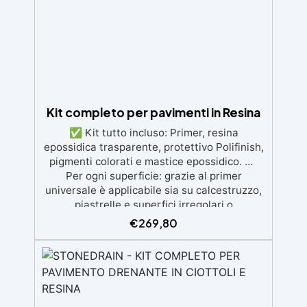
autolivellante e con filtri UV anti-
ingiallimento per una finitura durevole e
brillante.
Kit completo per pavimenti in Resina
✅ Kit tutto incluso: Primer, resina
epossidica trasparente, protettivo Polifinish,
pigmenti colorati e mastice epossidico. ✅
Per ogni superficie: grazie al primer
universale è applicabile sia su calcestruzzo,
piastrelle e superfici irregolari o
danneggiate. ✅ Facile da applicare: Video
€
269,80
Guida completa inclusa, 3 semplici passaggi,
dalla preparazione della superficie alla
finitura protettiva antigraffio. ✅ Risultati
professionali: Sistema autolivellante,
resistente ai raggi UV, duraturo e con finitura
lucida o satinata. ✅ Personalizzabile: