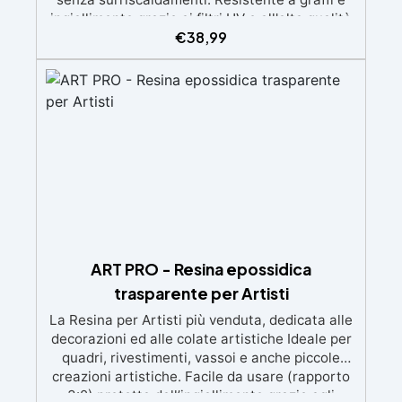
ingiallimento grazie ai filtri UV e all'alta qualità
€
38,99
meccanica. Bassa viscosità per eliminare bolle
d'aria e ottenere finiture lisce. Sicura, atossica,
BPA/VOC free e certificata per il contatto
prolungato con la pelle.
ART PRO - Resina epossidica
trasparente per Artisti
La Resina per Artisti più venduta, dedicata alle
decorazioni ed alle colate artistiche Ideale per
quadri, rivestimenti, vassoi e anche piccole
creazioni artistiche. Facile da usare (rapporto
3:2) protetta dall’ingiallimento grazie agli