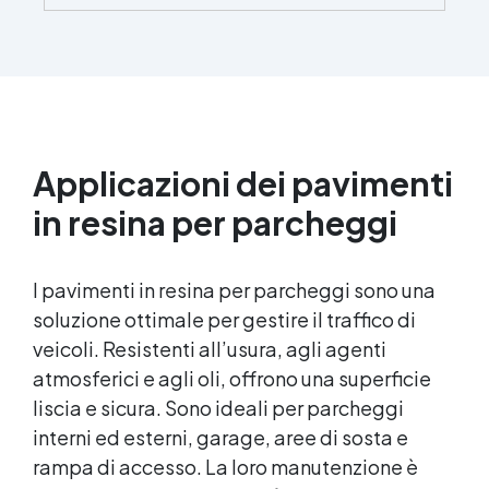
brillante e uniforme in ogni condizione.
Facilissima da usare: rapporto di miscelazione
intuitivo basta mescolare i 2 componenti in
parti uguali Versatile e creativa: adatta per
colate, rivestimenti e colorabile a piacere.
Resistente : lucentezza duratura e alta
resistenza a graffi e umidità.
Applicazioni dei pavimenti
in resina per parcheggi
I pavimenti in resina per parcheggi sono una
soluzione ottimale per gestire il traffico di
veicoli. Resistenti all’usura, agli agenti
atmosferici e agli oli, offrono una superficie
liscia e sicura. Sono ideali per parcheggi
interni ed esterni, garage, aree di sosta e
rampa di accesso. La loro manutenzione è