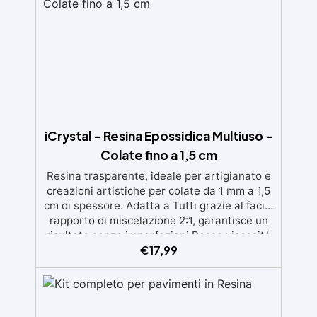
iCrystal - Resina Epossidica Multiuso -
Colate fino a 1,5 cm
Resina trasparente, ideale per artigianato e
creazioni artistiche per colate da 1 mm a 1,5
cm di spessore. Adatta a Tutti grazie al facile
rapporto di miscelazione 2:1, garantisce un
risultato senza imperfezioni Bassa viscosità
€
17,99
per colate senza bolle, compatibile con
legno, silicone, vetro, metallo e altri
materiali. Certificata post-catalisi atossica e
sicura per il contatto con la pelle, Bpa Free e
senza Solventi (Voc Free) Superficie lucida,