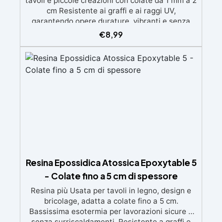
tavoli e piccole creazioni con colate da 1 mm a 2
cm Resistente ai graffi e ai raggi UV,
garantendo opere durature, vibranti e senza
ingiallimenti nel tempo Bassa viscosità e
€
8,99
formula anti-bolle per risultati impeccabili,
perfetti per colate di stampi e inglobamenti
Certificata Atossica post catalisi per contatto
con la pelle, BPA free e VoC Free
Resina Epossidica Atossica Epoxytable 5
- Colate fino a 5 cm di spessore
Resina più Usata per tavoli in legno, design e
bricolage, adatta a colate fino a 5 cm.
Bassissima esotermia per lavorazioni sicure e
senza surriscaldamenti. Resistente a graffi e