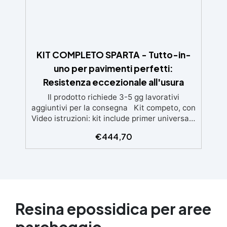
pavimentazioni e terra battuta (previa
consulenza). ✅ Resine resistenti nel tempo:
le resine ad alta tecnologia garantiscono
resistenza all'usura e stabilità del colore
negli anni
KIT COMPLETO SPARTA - Tutto-in-
uno per pavimenti perfetti:
Resistenza eccezionale all'usura
Il prodotto richiede 3-5 gg lavorativi
aggiuntivi per la consegna Kit competo, con
Video istruzioni: kit include primer universale
(per piasterelle, cemento, microcemento)
€
444,70
resina rivestimento antigraffio, pronto
all'uso! Massima resistenza all'usura: il
sistema poliaspartico SPARTA offre una
protezione eccezionale contro graffi, agenti
chimici e carichi pesanti, ideale per ambienti
ad alto traffico.​ Applicazione rapida e
semplice: la formulazione ad asciugatura
Resina epossidica per aree
veloce consente di completare l'intero
parcheggio
processo in un solo giorno, anche per utenti