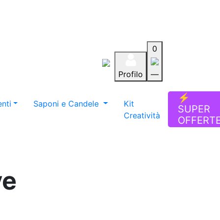
0
Profilo
—
Aiuto
Preferiti
Blog
⚡
nti
Saponi e Candele
Kit
SUPER
Creatività
OFFERT
ve