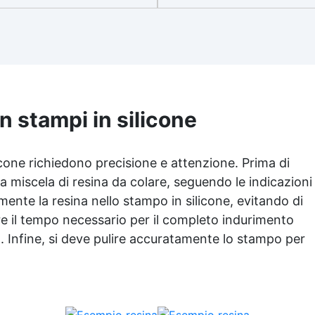
raggi UV, garantendo oper
nfezione con 9 diversi tipi di
durature, vibranti e senza
fiori secchi per ampia
ingiallimenti nel tempo Bas
personalizzazione. ✅
viscosità e formula anti-bol
Creatività: Perfetti per
per risultati impeccabili, perfe
stimolare nuove idee e
per colate di stampi e
ggiungere un tocco naturale
inglobamenti Certificata
le tue creazioni. ✅ Durabilità:
Atossica post catalisi per
fiori mantengono il loro colore
n stampi in silicone
contatto con la pelle, BPA fre
e forma, ideali per progetti a
VoC Free
lungo termine.
icone richiedono precisione e attenzione. Prima di
 miscela di resina da colare, seguendo le indicazioni
mente la resina nello stampo in silicone, evitando di
re il tempo necessario per il completo indurimento
. Infine, si deve pulire accuratamente lo stampo per