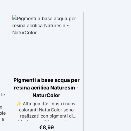
Pigmenti a base acqua per
resina acrilica Naturesin -
nte
NaturColor
za
✨ Alta qualità: I nostri nuovi
le
coloranti NaturColor sono
ole
realizzati con pigmenti di
 a
altissima qualità, garantendo
i
€
8,99
un’intensità di colore