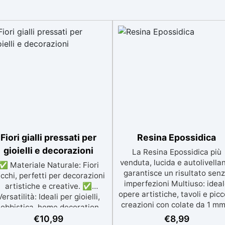
Fiori gialli pressati per
Resina Epossidica
gioielli e decorazioni
La Resina Epossidica più
venduta, lucida e autolivella
✅ Materiale Naturale: Fiori
garantisce un risultato sen
cchi, perfetti per decorazioni
imperfezioni Multiuso: idea
artistiche e creative. ✅
opere artistiche, tavoli e picc
Versatilità: Ideali per gioielli,
creazioni con colate da 1 mm
obbistica, home decoration,
2 cm Resistente ai graffi e a
lle arti e nail art. ✅ Varietà:
€
10,99
€
8,99