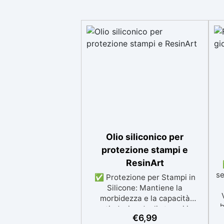
Olio siliconico per
protezione stampi e
ResinArt
se
✅ Protezione per Stampi in
Silicone: Mantiene la
morbidezza e la capacità
h
antiadesiva degli stampi in
be
€
6,99
silicone, prevenendo l'usura e