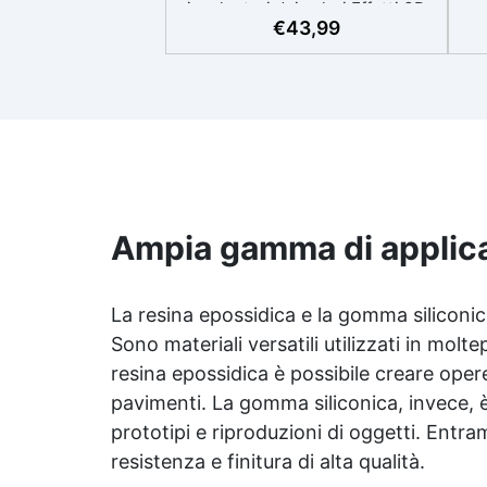
involontari dei colori Effetti 3D
€
43,99
straordinari grazie alla
ma
trasparenza cristallina, perfetti
per stampe e immagini. Non
cola: Applicazione versatile su
ma
superfici inclinate, verticali o
nel
curve per dipinti e rivestimenti.
alt
Resistente all'umidità con una
se
superficie lucida e protettiva
aut
adatta a qualsiasi ambiente.
so
Sicura e inodore, priva di
Ampia gamma di applica
Ide
solventi e BPA, ideale per un
lavoro confortevole e divertente
t
La resina epossidica e la gomma siliconi
Sono materiali versatili utilizzati in moltep
resina epossidica è possibile creare opere 
pavimenti. La gomma siliconica, invece, è
prototipi e riproduzioni di oggetti. Entram
resistenza e finitura di alta qualità.