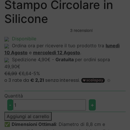
Stampo Circolare in
Silicone
Disponibile
Ordina ora per ricevere il tuo prodotto tra
lunedì
10 Agosto
e
mercoledì 12 Agosto
.
Spedizione 4,90€ -
Gratuita
per ordini sopra
49,90€
Il
Il
€
6,99
€
6,64
-5%
prezzo
prezzo
originale
attuale
era:
è:
Quantità
€6,99.
€6,64.
Stampo
-
+
Circolare
in
Aggiungi al carrello
Silicone
✅
Dimensioni Ottimali
: Diametro di 8,8 cm e