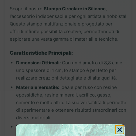
Scopri il nostro
Stampo Circolare in Silicone
,
l’accessorio indispensabile per ogni artista e hobbista!
Questo stampo multifunzionale è progettato per
offrirti infinite possibilità creative, permettendoti di
esplorare una vasta gamma di materiali e tecniche.
Caratteristiche Principali:
Dimensioni Ottimali:
Con un diametro di 8,8 cm e
uno spessore di 1 cm, lo stampo è perfetto per
realizzare creazioni dettagliate e di alta qualità.
Materiale Versatile:
Ideale per l’uso con resine
epossidiche, resine minerali, acrilico, gesso,
cemento e molto altro. La sua versatilità ti permette
di sperimentare e ottenere risultati straordinari con
diversi materiali.
Flessibilità e Durabilità:
Realizzato in silicone di
alta qualità, lo stampo è resistente e flessibile,