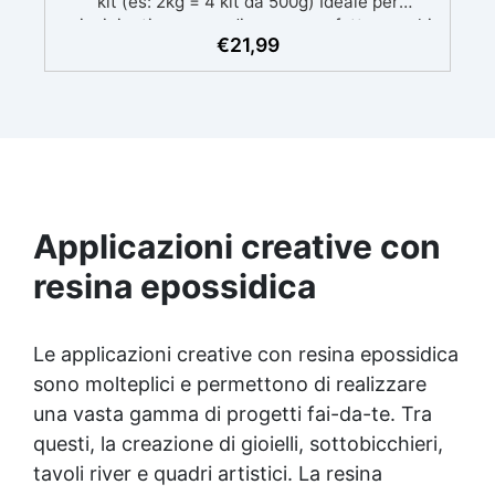
kit (es: 2kg = 4 kit da 500g) Ideale per
principianti: a prova di errore, perfetta per chi
€
21,99
inizia. Sempre lucida: garantisce una finitura
brillante e uniforme in ogni condizione.
Facilissima da usare: rapporto di miscelazione
intuitivo basta mescolare i 2 componenti in
parti uguali Versatile e creativa: adatta per
colate, rivestimenti e colorabile a piacere.
Resistente : lucentezza duratura e alta
resistenza a graffi e umidità.
Applicazioni creative con
resina epossidica
Le applicazioni creative con resina epossidica
sono molteplici e permettono di realizzare
una vasta gamma di progetti fai-da-te. Tra
questi, la creazione di gioielli, sottobicchieri,
tavoli river e quadri artistici. La resina