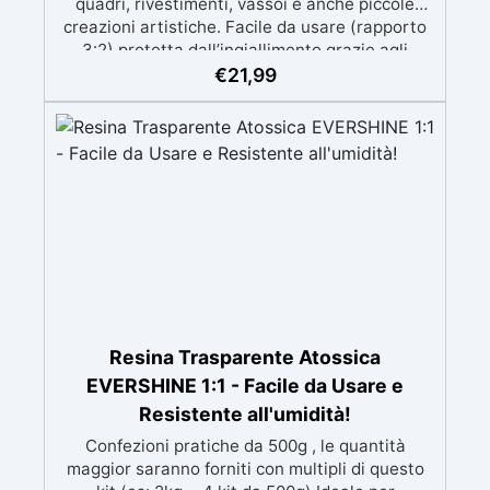
quadri, rivestimenti, vassoi e anche piccole
creazioni artistiche. Facile da usare (rapporto
3:2) protetta dall’ingiallimento grazie agli
speciali filtri UV Formula densa : non cola via,
€
21,99
mantenendo i design precisi e puliti. Indurisce
in 12-24h garantendo una superficie lucida e
brillante
Resina Trasparente Atossica
EVERSHINE 1:1 - Facile da Usare e
Resistente all'umidità!
Confezioni pratiche da 500g , le quantità
maggior saranno forniti con multipli di questo