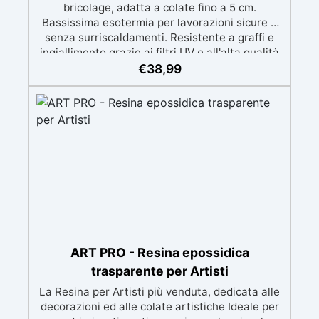
bricolage, adatta a colate fino a 5 cm.
Bassissima esotermia per lavorazioni sicure e
senza surriscaldamenti. Resistente a graffi e
ingiallimento grazie ai filtri UV e all'alta qualità
meccanica. Bassa viscosità per eliminare bolle
€
38,99
d'aria e ottenere finiture lisce. Sicura, atossica,
BPA/VOC free e certificata per il contatto
prolungato con la pelle.
ART PRO - Resina epossidica
trasparente per Artisti
La Resina per Artisti più venduta, dedicata alle
decorazioni ed alle colate artistiche Ideale per