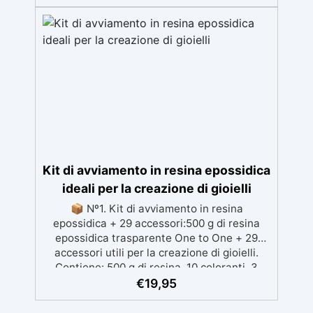
verticali o curve per dipinti e rivestimenti.
Resistente all'umidità con una superficie
lucida e protettiva adatta a qualsiasi
ambiente. Sicura e inodore, priva di solventi
e BPA, ideale per un lavoro confortevole e
divertente
Kit di avviamento in resina epossidica
ideali per la creazione di gioielli
📦 Nº1. Kit di avviamento in resina
epossidica + 29 accessori:500 g di resina
epossidica trasparente One to One + 29
accessori utili per la creazione di gioielli.
Contiene: 500 g di resina, 10 coloranti, 3
pigmenti, contagocce, bastoncini per
€
19,95
miscelare, guanti e bicchieri. 📦 Nº2. Kit di
avviamento in resina epossidica + 100