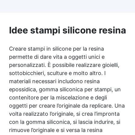
accessori:500 g di resina epossidica
trasparente One to One + 100 accessori utili
per la creazione di gioielli. Contiene: 500 g di
resina, 12 additivi decorativi, fiori secchi,
Idee stampi silicone resina
stampo in silicone per lettere, portachiavi,
punte per minitrapano, oltre 100 pezzi.
Creare stampi in silicone per la resina
permette di dare vita a oggetti unici e
personalizzati. È possibile realizzare gioielli,
sottobicchieri, sculture e molto altro. I
materiali necessari includono resina
epossidica, gomma siliconica per stampi, un
contenitore per la miscelazione e degli
oggetti per creare l’originale da replicare. Una
volta realizzato l’originale, si crea l’impronta
con la gomma siliconica, si lascia indurire, si
rimuove l’originale e si versa la resina