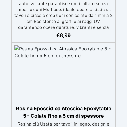
autolivellante garantisce un risultato senza
imperfezioni Multiuso: ideale opere artistiche,
tavoli e piccole creazioni con colate da 1 mm a 2
cm Resistente ai graffi e ai raggi UV,
garantendo opere durature, vibranti e senza
ingiallimenti nel tempo Bassa viscosità e
€
8,99
formula anti-bolle per risultati impeccabili,
perfetti per colate di stampi e inglobamenti
Certificata Atossica post catalisi per contatto
con la pelle, BPA free e VoC Free
Resina Epossidica Atossica Epoxytable
5 - Colate fino a 5 cm di spessore
Resina più Usata per tavoli in legno, design e