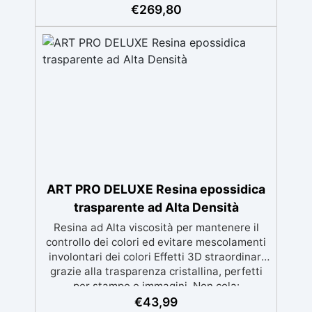
danneggiate. ✅ Facile da applicare: Video
€
269,80
Guida completa inclusa, 3 semplici passaggi,
dalla preparazione della superficie alla
finitura protettiva antigraffio. ✅ Risultati
professionali: Sistema autolivellante,
resistente ai raggi UV, duraturo e con finitura
lucida o satinata. ✅ Personalizzabile:
Disponibile in kit per metrature da 2m² a
100m², con una vasta gamma di pigmenti
selezionabili.
ART PRO DELUXE Resina epossidica
trasparente ad Alta Densità
Resina ad Alta viscosità per mantenere il
controllo dei colori ed evitare mescolamenti
involontari dei colori Effetti 3D straordinari
grazie alla trasparenza cristallina, perfetti
per stampe e immagini. Non cola:
Applicazione versatile su superfici inclinate,
€
43,99