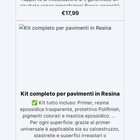
risultato senza imperfezioni Bassa viscosità
per colate senza bolle, compatibile con
€
17,99
legno, silicone, vetro, metallo e altri
materiali. Certificata post-catalisi atossica e
sicura per il contatto con la pelle, Bpa Free e
senza Solventi (Voc Free) Superficie lucida,
autolivellante e con filtri UV anti-
ingiallimento per una finitura durevole e
brillante.
Kit completo per pavimenti in Resina
✅ Kit tutto incluso: Primer, resina
epossidica trasparente, protettivo Polifinish,
pigmenti colorati e mastice epossidico. ✅
Per ogni superficie: grazie al primer
universale è applicabile sia su calcestruzzo,
piastrelle e superfici irregolari o