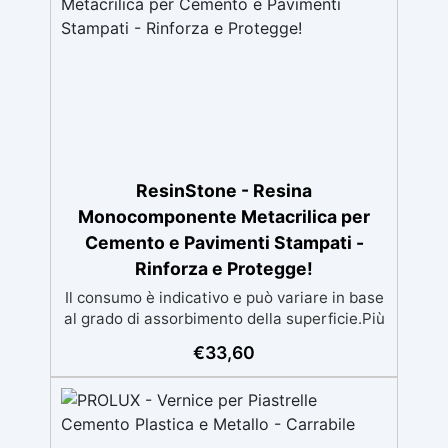
ResinStone - Resina
Monocomponente Metacrilica per
Cemento e Pavimenti Stampati -
Rinforza e Protegge!
Il consumo è indicativo e può variare in base
al grado di assorbimento della superficie.Più
la superficie è assorbente, maggiore sarà la
€
33,60
quantità di prodotto necessaria.Per un
risultato ottimale, consigliamo di acquistare
una quantità sufficiente per l’applicazione di
almeno due mani. ✅ Resina metacrilica
monocomponente per consolidare e