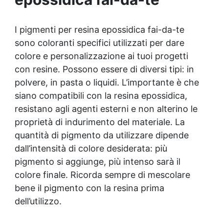
copre fino a 39 m², rendendo FLOOR SHIELD
una soluzione conveniente per la protezione
delle superfici. ✅ Semplice da Mantenere:
I pigmenti per resina epossidica fai-da-te
La superficie trattata è facilmente lavabile e
sono coloranti specifici utilizzati per dare
può essere ripristinata con una mano di
colore e personalizzazione ai tuoi progetti
prodotto anche dopo un anno.
con resine. Possono essere di diversi tipi: in
polvere, in pasta o liquidi. L’importante è che
siano compatibili con la resina epossidica,
resistano agli agenti esterni e non alterino le
proprietà di indurimento del materiale. La
quantità di pigmento da utilizzare dipende
dall’intensità di colore desiderata: più
pigmento si aggiunge, più intenso sarà il
colore finale. Ricorda sempre di mescolare
bene il pigmento con la resina prima
dell’utilizzo.