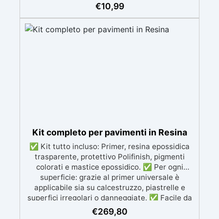
condizioni atmosferiche e resistente agli UV. ✅
€
10,99
Applicazioni verticali: Ideale per applicazioni
verticali, senza rischio di colature. ✅ Facile da
usare: Miscelazione semplice con rapporto
100:50 per risultati ottimali.
Kit completo per pavimenti in Resina
✅ Kit tutto incluso: Primer, resina epossidica
trasparente, protettivo Polifinish, pigmenti
colorati e mastice epossidico. ✅ Per ogni
superficie: grazie al primer universale è
applicabile sia su calcestruzzo, piastrelle e
superfici irregolari o danneggiate. ✅ Facile da
applicare: Video Guida completa inclusa, 3
€
269,80
semplici passaggi, dalla preparazione della