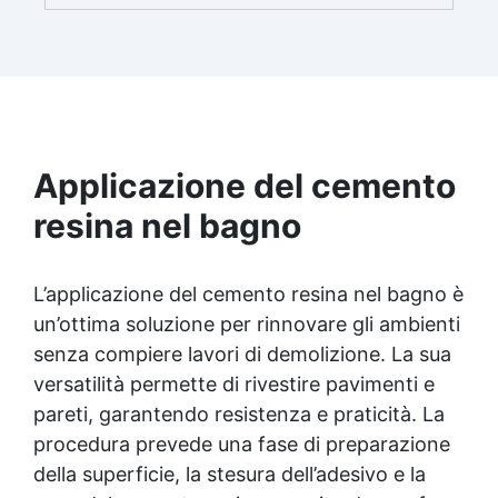
superficie alla finitura protettiva antigraffio. ✅
Risultati professionali: Sistema autolivellante,
resistente ai raggi UV, duraturo e con finitura
lucida o satinata. ✅ Personalizzabile:
Disponibile in kit per metrature da 2m² a 100m²,
con una vasta gamma di pigmenti selezionabili.
Applicazione del cemento
resina nel bagno
L’applicazione del cemento resina nel bagno è
un’ottima soluzione per rinnovare gli ambienti
senza compiere lavori di demolizione. La sua
versatilità permette di rivestire pavimenti e
pareti, garantendo resistenza e praticità. La
procedura prevede una fase di preparazione
della superficie, la stesura dell’adesivo e la