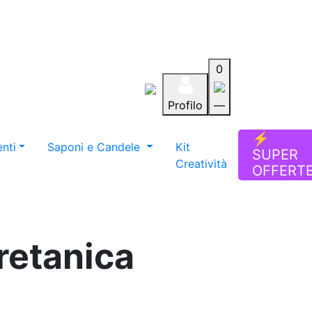
0
Profilo
—
Aiuto
Preferiti
Blog
⚡
nti
Saponi e Candele
Kit
SUPER
Creatività
OFFERT
retanica