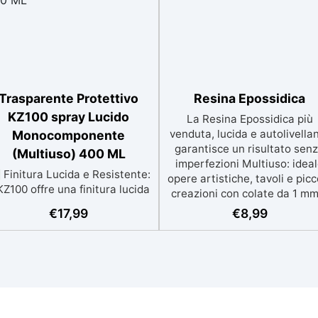
Trasparente Protettivo
Resina Epossidica
KZ100 spray Lucido
La Resina Epossidica più
venduta, lucida e autolivella
Monocomponente
garantisce un risultato sen
(Multiuso) 400 ML
imperfezioni Multiuso: idea
Finitura Lucida e Resistente:
opere artistiche, tavoli e picc
 KZ100 offre una finitura lucida
creazioni con colate da 1 mm
e altamente resistente su
2 cm Resistente ai graffi e a
€
17,99
€
8,99
sina, legno, metallo e plastica,
raggi UV, garantendo oper
perfetta per tavoli e oggetti
durature, vibranti e senza
decorativi. ✅ Protezione
ingiallimenti nel tempo Bas
uratura: Resistente a graffi,
viscosità e formula anti-bol
genti atmosferici, detergenti
per risultati impeccabili, perfe
ggressivi, alcol e idrocarburi,
per colate di stampi e
arantendo una protezione a
inglobamenti Certificata