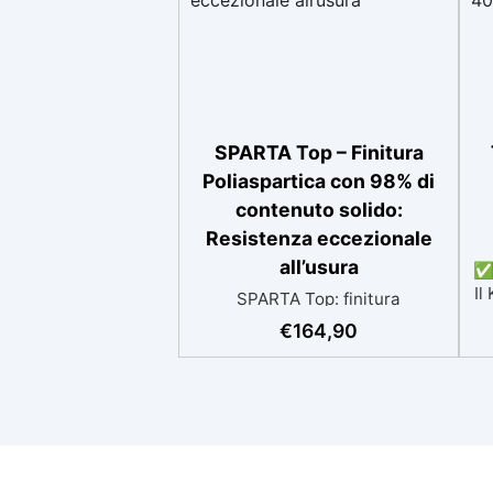
SPARTA Top – Finitura
Poliaspartica con 98% di
contenuto solido:
Resistenza eccezionale
all’usura
✅ 
Il
SPARTA Top: finitura
poliaspartica con il 98% di
€
164,90
re
contenuto solido. Resistenza
eccezionale all’usura, ai graffi e
ai prodotti chimici. È un
D
rivestimento autolivellante
a
ultra-resistente, con un
a
contenuto solido del 98%, che
g
offre una durabilità eccezionale