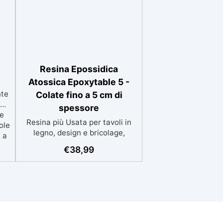
Resina Epossidica
Atossica Epoxytable 5 -
nte
Colate fino a 5 cm di
za
spessore
le
Resina più Usata per tavoli in
ole
legno, design e bricolage,
 a
adatta a colate fino a 5 cm.
i
€
38,99
Bassissima esotermia per
e
lavorazioni sicure e senza
surriscaldamenti. Resistente a
sa
graffi e ingiallimento grazie ai
le
filtri UV e all'alta qualità
tti
meccanica. Bassa viscosità per
eliminare bolle d'aria e ottenere