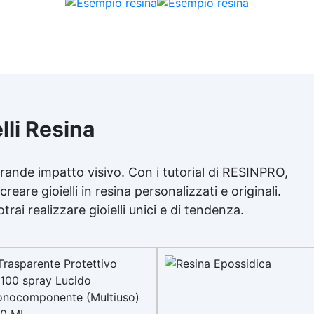
regolamenti europei EU no
305/2011 e EU no. 574/2014
Facilità di utilizzo: si diluisce
semplice acqua!
lli Resina
i grande impatto visivo. Con i tutorial di RESINPRO,
re gioielli in resina personalizzati e originali.
otrai realizzare gioielli unici e di tendenza.