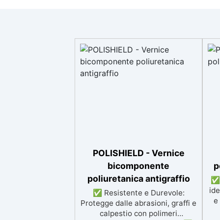
POLISHIELD - Vernice
bicomponente
p
poliuretanica antigraffio
✅ 
ide
✅ Resistente e Durevole:
e
Protegge dalle abrasioni, graffi e
calpestio con polimeri