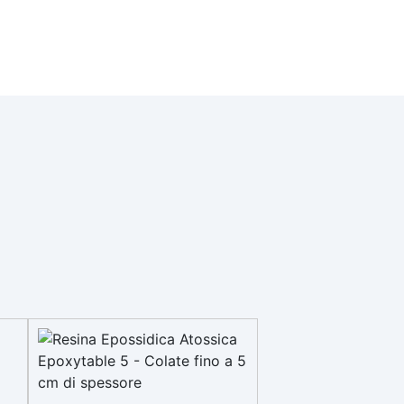
viadotti, silos, cisterne, tralicci,
.
ecc. Può essere applicata anche
. ✅
su supporti in acciaio previa
 con
opportuna preparazione e
primerizzazione del fondo. La
sua speciale formulazione
inodore la rende
particolarmente indicata per
applicazioni in ambienti chiusi.
Packaging disponibile: 1 kg / 5 kg
/ 10 kg