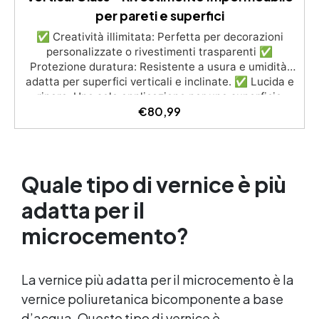
per pareti e superfici
✅ Creatività illimitata: Perfetta per decorazioni
personalizzate o rivestimenti trasparenti ✅
Protezione duratura: Resistente a usura e umidità,
adatta per superfici verticali e inclinate. ✅ Lucida e
ripara: Una sola applicazione per una superficie
€
80,99
brillante, liscia e protetta dalle infiltrazioni ✅
Colorazione personalizzabile: Compatibile con
coloranti e polveri metalliche per effetti cromatici
unici. ✅ Facile da applicare: Priva di solventi e
inodore, con 1 kg ricopre circa 1 m2 (1 mm di
Quale tipo di vernice è più
spessore) La confezione contiene: Vertical Glass A 2
kg + 1.4 kg Vertical Glass B
adatta per il
microcemento?
La vernice più adatta per il microcemento è la
vernice poliuretanica bicomponente a base
d’acqua. Questo tipo di vernice è