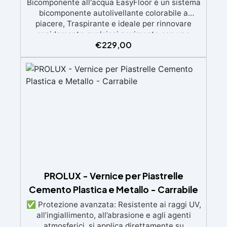
Bicomponente all'acqua EasyFloor è un sistema
bicomponente autolivellante colorabile a
piacere, Traspirante e ideale per rinnovare
rapidamente qualsiasi pavimento con una
€
229,00
finitura resistente, uniforme e personalizzabile.
Si applica facilmente a rullo e aderisce anche
su superfici difficili anche verticali. Riempie
crepe e irregolarità del pavimento.
Rinnovandolo con una sola passata. 🔹 Senza
demolizioni, su qualsiasi superficie edile:
piastrelle, cemento, cotto, calcestruzzo.🔹
Perfetta adesione anche su superfici umide,
irregolari o danneggiate.🔹 Colorabile a piacere
si applica con un semplice ruolo o pennello🔹
Resistente al calpestio ed anche carrabile (2
mani).🔹 Asciugatura rapida: già calpestabile il
giorno successivo
PROLUX - Vernice per Piastrelle
Cemento Plastica e Metallo - Carrabile
✅ Protezione avanzata: Resistente ai raggi UV,
all’ingiallimento, all’abrasione e agli agenti
atmosferici, si applica direttamente su