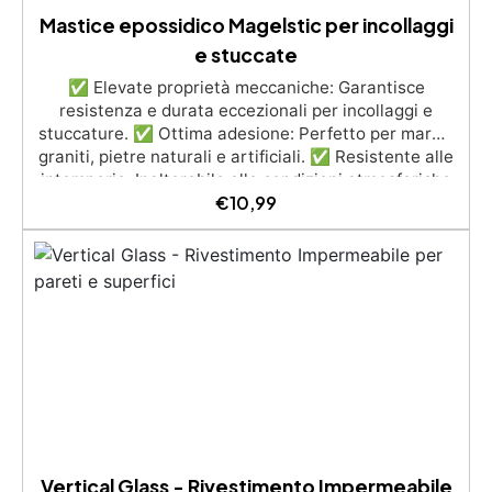
Mastice epossidico Magelstic per incollaggi
e stuccate
✅ Elevate proprietà meccaniche: Garantisce
resistenza e durata eccezionali per incollaggi e
stuccature. ✅ Ottima adesione: Perfetto per marmi,
graniti, pietre naturali e artificiali. ✅ Resistente alle
intemperie: Inalterabile alle condizioni atmosferiche
€
10,99
e resistente agli UV. ✅ Applicazioni verticali: Ideale
per applicazioni verticali, senza rischio di colature.
✅ Facile da usare: Miscelazione semplice con
rapporto 100:50 per risultati ottimali.
Vertical Glass - Rivestimento Impermeabile