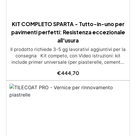
KIT COMPLETO SPARTA - Tutto-in-uno per
pavimenti perfetti: Resistenza eccezionale
all'usura
Il prodotto richiede 3-5 gg lavorativi aggiuntivi per la
consegna Kit competo, con Video istruzioni: kit
include primer universale (per piasterelle, cemento,
microcemento) resina rivestimento antigraffio,
€
444,70
pronto all'uso! Massima resistenza all'usura: il
sistema poliaspartico SPARTA offre una protezione
eccezionale contro graffi, agenti chimici e carichi
pesanti, ideale per ambienti ad alto traffico.​
Applicazione rapida e semplice: la formulazione ad
asciugatura veloce consente di completare l'intero
processo in un solo giorno, anche per utenti non
professionisti.​ Finitura estetica personalizzabile:
inclusi paillettes decorativi per creare pavimenti con
effetti unici e brillanti.​​ Versatilità d'uso: adatto per