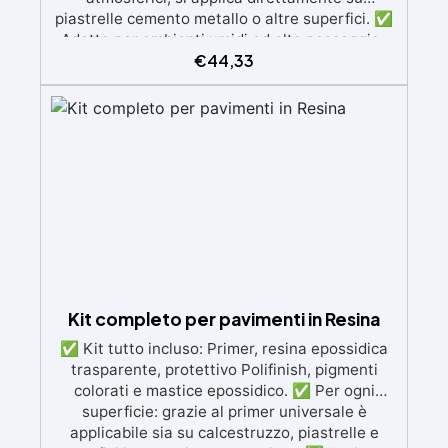
piastrelle cemento metallo o altre superfici. ✅
Adatta per ambienti umidi od alto passaggio :
€
44,33
Formulazione Poliuretanica, ideale per ambienti
che richiedono la massima resistenza -
superiore alle resine epossidiche e vernici
classiche. ✅ Finitura versatile e
personalizzabile: Disponibile in qualsiasi colore,
con finitura lucida o satinata. Coprente in una
singola passata. ✅ Universale: Perfetta per
pavimentazioni , parcheggi esterni, magazzini
e , oltre a rivestimenti su acciaio
opportunamente preparato. ✅ Conformità e
sicurezza: Conforme al Regolamento Europeo
EU no. 305/2011 - Regolamento Europeo EU no.
574/2014 - Marcatura CE secondo EN 1504-2 e
Kit completo per pavimenti in Resina
relativa Dichiarazione di Prestazione (DoP) ✅
✅ Kit tutto incluso: Primer, resina epossidica
Facile da Usare, miscela i 2 componenti (2 : 1)
trasparente, protettivo Polifinish, pigmenti
comodamente predosati
colorati e mastice epossidico. ✅ Per ogni
superficie: grazie al primer universale è
applicabile sia su calcestruzzo, piastrelle e