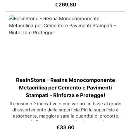
semplici passaggi, dalla preparazione della superficie
€
269,80
alla finitura protettiva antigraffio. ✅ Risultati
professionali: Sistema autolivellante, resistente ai
raggi UV, duraturo e con finitura lucida o satinata. ✅
Personalizzabile: Disponibile in kit per metrature da
2m² a 100m², con una vasta gamma di pigmenti
selezionabili.
ResinStone - Resina Monocomponente
Metacrilica per Cemento e Pavimenti
Stampati - Rinforza e Protegge!
Il consumo è indicativo e può variare in base al grado
di assorbimento della superficie.Più la superficie è
assorbente, maggiore sarà la quantità di prodotto
necessaria.Per un risultato ottimale, consigliamo di
€
33,60
acquistare una quantità sufficiente per l’applicazione