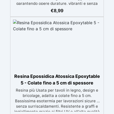
garantendo opere durature, vibranti e senza
ingiallimenti nel tempo Bassa viscosità e
€
8,99
formula anti-bolle per risultati impeccabili,
perfetti per colate di stampi e inglobamenti
Certificata Atossica post catalisi per contatto
con la pelle, BPA free e VoC Free
Resina Epossidica Atossica Epoxytable
5 - Colate fino a 5 cm di spessore
Resina più Usata per tavoli in legno, design e
bricolage, adatta a colate fino a 5 cm.
Bassissima esotermia per lavorazioni sicure e
senza surriscaldamenti. Resistente a graffi e
ingiallimento grazie ai filtri UV e all'alta qualità