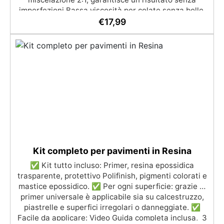
imperfezioni Bassa viscosità per colate senza bolle,
compatibile con legno, silicone, vetro, metallo e altri
€
17,99
materiali. Certificata post-catalisi atossica e sicura
per il contatto con la pelle, Bpa Free e senza Solventi
(Voc Free) Superficie lucida, autolivellante e con filtri
UV anti-ingiallimento per una finitura durevole e
brillante.
Kit completo per pavimenti in Resina
✅ Kit tutto incluso: Primer, resina epossidica
trasparente, protettivo Polifinish, pigmenti colorati e
mastice epossidico. ✅ Per ogni superficie: grazie al
primer universale è applicabile sia su calcestruzzo,
piastrelle e superfici irregolari o danneggiate. ✅
Facile da applicare: Video Guida completa inclusa, 3