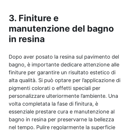
eccezionale contro graffi, agenti chimici e carichi
pesanti, ideale per ambienti ad alto traffico.​
Applicazione rapida e semplice: la formulazione ad
3. Finiture e
asciugatura veloce consente di completare l'intero
processo in un solo giorno, anche per utenti non
manutenzione del bagno
professionisti.​ Finitura estetica personalizzabile:
in resina
inclusi paillettes decorativi per creare pavimenti con
effetti unici e brillanti.​​ Versatilità d'uso: adatto per
professionisti, hobbisti e ambienti industriali che
richiedono pavimenti resistenti e di qualità superiore.
Dopo aver posato la resina sul pavimento del
La quantità di flakes dipende dal design scelto
bagno, è importante dedicare attenzione alle
(copertura parziale o totale). Il consumo consigliato
finiture per garantire un risultato estetico di
di 0,15–0,2 kg/m² si basa su una copertura parziale.
alta qualità. Si può optare per l’applicazione di
Per una copertura totale, è necessario raddoppiare
la quantità consigliata. Sparta Top: Consumo
pigmenti colorati o effetti speciali per
consigliato: 0,2 kg/m². Si prega di rispettare questa
personalizzare ulteriormente l’ambiente. Una
indicazione, poiché la quantità del prodotto è
volta completata la fase di finitura, è
calcolata in base a questo consumo. ​
essenziale prestare cura e manutenzione al
bagno in resina per preservarne la bellezza
nel tempo. Pulire regolarmente la superficie