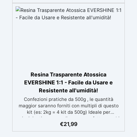
mantenendo i design precisi e puliti. Indurisce
in 12-24h garantendo una superficie lucida e
brillante
Resina Trasparente Atossica
EVERSHINE 1:1 - Facile da Usare e
Resistente all'umidità!
Confezioni pratiche da 500g , le quantità
maggior saranno forniti con multipli di questo
kit (es: 2kg = 4 kit da 500g) Ideale per
principianti: a prova di errore, perfetta per chi
€
21,99
inizia. Sempre lucida: garantisce una finitura
brillante e uniforme in ogni condizione.