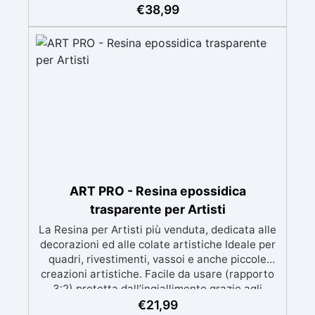
meccanica. Bassa viscosità per eliminare bolle
€
38,99
d'aria e ottenere finiture lisce. Sicura, atossica,
BPA/VOC free e certificata per il contatto
prolungato con la pelle.
ART PRO - Resina epossidica
trasparente per Artisti
La Resina per Artisti più venduta, dedicata alle
decorazioni ed alle colate artistiche Ideale per
quadri, rivestimenti, vassoi e anche piccole
creazioni artistiche. Facile da usare (rapporto
3:2) protetta dall’ingiallimento grazie agli
speciali filtri UV Formula densa : non cola via,
€
21,99