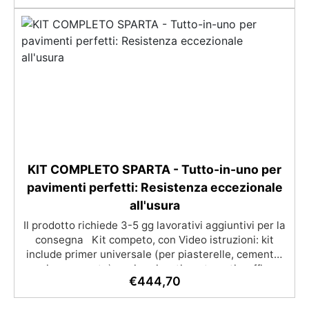
di almeno due mani. ✅ Resina metacrilica
monocomponente per consolidare e proteggere
pavimenti in cemento e calcestruzzo ✅
Penetrazione profonda grazie alla bassa viscosità,
aumentando resistenza meccanica e chimica ✅
Finitura lucida che ravviva il colore, protegge
dall'umidità, raggi UV e rende la superficie
antipolvere ✅ Facile applicazione con rullo,
asciugatura in meno di 12 ore per una protezione
rapida e duratura ✅ Ideale per garage, cortili,
magazzini e piazzali, resistente a temperature
estreme e agenti chimici
KIT COMPLETO SPARTA - Tutto-in-uno per
pavimenti perfetti: Resistenza eccezionale
all'usura
Il prodotto richiede 3-5 gg lavorativi aggiuntivi per la
consegna Kit competo, con Video istruzioni: kit
include primer universale (per piasterelle, cemento,
microcemento) resina rivestimento antigraffio,
€
444,70
pronto all'uso! Massima resistenza all'usura: il
sistema poliaspartico SPARTA offre una protezione