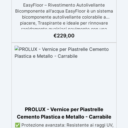
EasyFloor – Rivestimento Autolivellante
Bicomponente all'acqua EasyFloor è un sistema
bicomponente autolivellante colorabile a
piacere, Traspirante e ideale per rinnovare
rapidamente qualsiasi pavimento con una
finitura resistente, uniforme e personalizzabile.
€
229,00
Si applica facilmente a rullo e aderisce anche
su superfici difficili anche verticali. Riempie
crepe e irregolarità del pavimento.
Rinnovandolo con una sola passata. 🔹 Senza
demolizioni, su qualsiasi superficie edile:
piastrelle, cemento, cotto, calcestruzzo.🔹
Perfetta adesione anche su superfici umide,
irregolari o danneggiate.🔹 Colorabile a piacere
si applica con un semplice ruolo o pennello🔹
Resistente al calpestio ed anche carrabile (2
mani).🔹 Asciugatura rapida: già calpestabile il
giorno successivo
PROLUX - Vernice per Piastrelle
Cemento Plastica e Metallo - Carrabile
✅ Protezione avanzata: Resistente ai raggi UV,