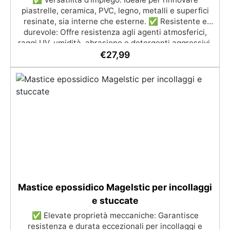
Per una copertura totale, è necessario raddoppiare
piastrelle, ceramica, PVC, legno, metalli e superfici
la quantità consigliata. Sparta Top: Consumo
resinate, sia interne che esterne. ✅ Resistente e
consigliato: 0,2 kg/m². Si prega di rispettare questa
durevole: Offre resistenza agli agenti atmosferici,
indicazione, poiché la quantità del prodotto è
raggi UV, umidità, abrasione e detergenti aggressivi.
calcolata in base a questo consumo. ​
✅ Finitura satinata ed estetica elegante: Disponibile
€
27,99
in colori RAL e NCS su richiesta, con una finitura
traspirante e resistente. ✅ Facile applicazione e
manutenzione: Monocomponente, si applica
facilmente e garantisce una pulizia semplice e
duratura. ✅ Certificato per sicurezza: Conforme alle
normative HACCP e marcatura CE secondo EN 1504-
2, ideale anche per ambienti con alimenti.
Mastice epossidico Magelstic per incollaggi
e stuccate
✅ Elevate proprietà meccaniche: Garantisce
resistenza e durata eccezionali per incollaggi e