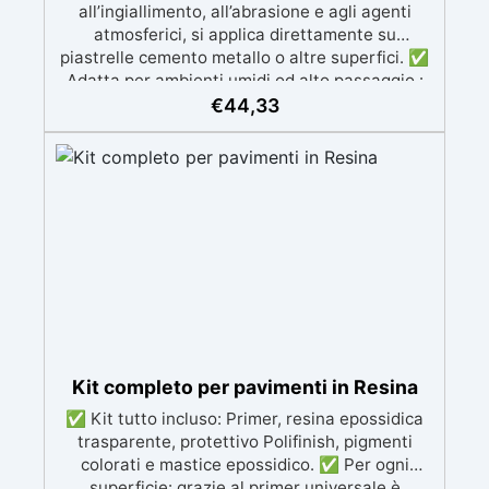
all’ingiallimento, all’abrasione e agli agenti
atmosferici, si applica direttamente su
piastrelle cemento metallo o altre superfici. ✅
Adatta per ambienti umidi od alto passaggio :
Formulazione Poliuretanica, ideale per ambienti
€
44,33
che richiedono la massima resistenza -
superiore alle resine epossidiche e vernici
classiche. ✅ Finitura versatile e
personalizzabile: Disponibile in qualsiasi colore,
con finitura lucida o satinata. Coprente in una
singola passata. ✅ Universale: Perfetta per
pavimentazioni , parcheggi esterni, magazzini
e , oltre a rivestimenti su acciaio
opportunamente preparato. ✅ Conformità e
sicurezza: Conforme al Regolamento Europeo
EU no. 305/2011 - Regolamento Europeo EU no.
574/2014 - Marcatura CE secondo EN 1504-2 e
Kit completo per pavimenti in Resina
relativa Dichiarazione di Prestazione (DoP) ✅
✅ Kit tutto incluso: Primer, resina epossidica
Facile da Usare, miscela i 2 componenti (2 : 1)
trasparente, protettivo Polifinish, pigmenti
comodamente predosati
colorati e mastice epossidico. ✅ Per ogni
superficie: grazie al primer universale è