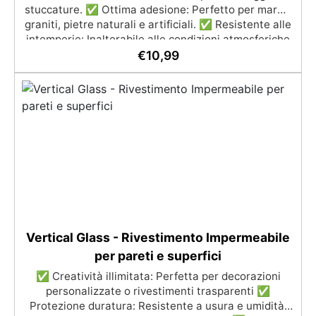
stuccature. ✅ Ottima adesione: Perfetto per marmi,
graniti, pietre naturali e artificiali. ✅ Resistente alle
intemperie: Inalterabile alle condizioni atmosferiche
e resistente agli UV. ✅ Applicazioni verticali: Ideale
€
10,99
per applicazioni verticali, senza rischio di colature.
✅ Facile da usare: Miscelazione semplice con
rapporto 100:50 per risultati ottimali.
Vertical Glass - Rivestimento Impermeabile
per pareti e superfici
✅ Creatività illimitata: Perfetta per decorazioni
personalizzate o rivestimenti trasparenti ✅
Protezione duratura: Resistente a usura e umidità,