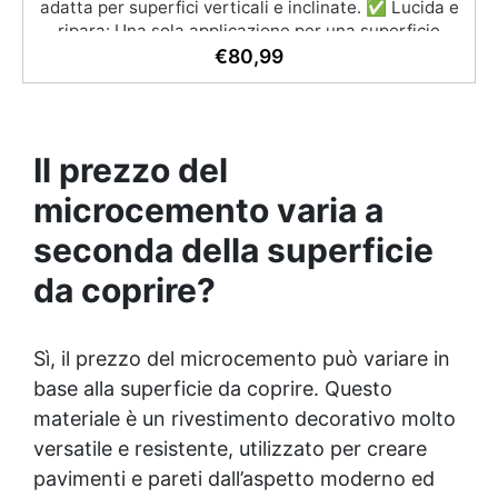
adatta per superfici verticali e inclinate. ✅ Lucida e
ripara: Una sola applicazione per una superficie
brillante, liscia e protetta dalle infiltrazioni ✅
€
80,99
Colorazione personalizzabile: Compatibile con
coloranti e polveri metalliche per effetti cromatici
unici. ✅ Facile da applicare: Priva di solventi e
inodore, con 1 kg ricopre circa 1 m2 (1 mm di
Il prezzo del
spessore) La confezione contiene: Vertical Glass A 2
kg + 1.4 kg Vertical Glass B
microcemento varia a
seconda della superficie
da coprire?
Sì, il prezzo del microcemento può variare in
base alla superficie da coprire. Questo
materiale è un rivestimento decorativo molto
versatile e resistente, utilizzato per creare
pavimenti e pareti dall’aspetto moderno ed