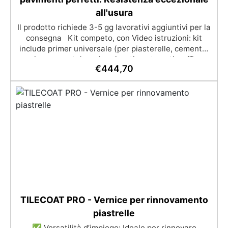
all'usura
Il prodotto richiede 3-5 gg lavorativi aggiuntivi per la
consegna Kit competo, con Video istruzioni: kit
include primer universale (per piasterelle, cemento,
microcemento) resina rivestimento antigraffio,
€
444,70
pronto all'uso! Massima resistenza all'usura: il
sistema poliaspartico SPARTA offre una protezione
eccezionale contro graffi, agenti chimici e carichi
pesanti, ideale per ambienti ad alto traffico.​
Applicazione rapida e semplice: la formulazione ad
asciugatura veloce consente di completare l'intero
processo in un solo giorno, anche per utenti non
professionisti.​ Finitura estetica personalizzabile:
inclusi paillettes decorativi per creare pavimenti con
effetti unici e brillanti.​​ Versatilità d'uso: adatto per
professionisti, hobbisti e ambienti industriali che
richiedono pavimenti resistenti e di qualità superiore.
La quantità di flakes dipende dal design scelto
TILECOAT PRO - Vernice per rinnovamento
(copertura parziale o totale). Il consumo consigliato
piastrelle
di 0,15–0,2 kg/m² si basa su una copertura parziale.
✅ Versatilità d’impiego: Ideale per rinnovare