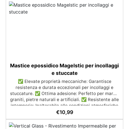
traspirante e resistente. ✅ Facile applicazione e
manutenzione: Monocomponente, si applica
facilmente e garantisce una pulizia semplice e
duratura. ✅ Certificato per sicurezza: Conforme alle
normative HACCP e marcatura CE secondo EN 1504-
2, ideale anche per ambienti con alimenti.
Mastice epossidico Magelstic per incollaggi
e stuccate
✅ Elevate proprietà meccaniche: Garantisce
resistenza e durata eccezionali per incollaggi e
stuccature. ✅ Ottima adesione: Perfetto per marmi,
graniti, pietre naturali e artificiali. ✅ Resistente alle
intemperie: Inalterabile alle condizioni atmosferiche
e resistente agli UV. ✅ Applicazioni verticali: Ideale
€
10,99
per applicazioni verticali, senza rischio di colature.
✅ Facile da usare: Miscelazione semplice con