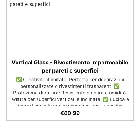
rapporto 100:50 per risultati ottimali.
Vertical Glass - Rivestimento Impermeabile
per pareti e superfici
✅ Creatività illimitata: Perfetta per decorazioni
personalizzate o rivestimenti trasparenti ✅
Protezione duratura: Resistente a usura e umidità,
adatta per superfici verticali e inclinate. ✅ Lucida e
ripara: Una sola applicazione per una superficie
brillante, liscia e protetta dalle infiltrazioni ✅
€
80,99
Colorazione personalizzabile: Compatibile con
coloranti e polveri metalliche per effetti cromatici
unici. ✅ Facile da applicare: Priva di solventi e
inodore, con 1 kg ricopre circa 1 m2 (1 mm di