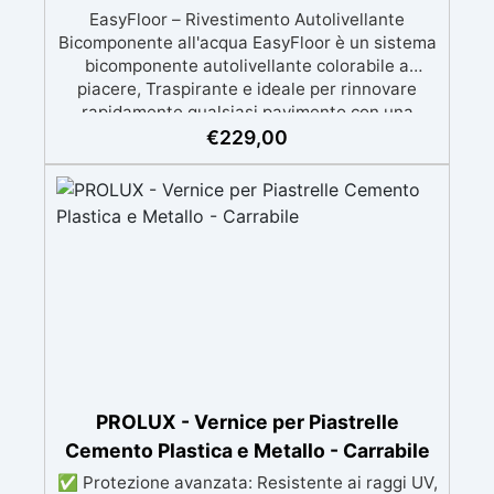
EasyFloor – Rivestimento Autolivellante
Bicomponente all'acqua EasyFloor è un sistema
bicomponente autolivellante colorabile a
piacere, Traspirante e ideale per rinnovare
rapidamente qualsiasi pavimento con una
finitura resistente, uniforme e personalizzabile.
€
229,00
Si applica facilmente a rullo e aderisce anche
su superfici difficili anche verticali. Riempie
crepe e irregolarità del pavimento.
Rinnovandolo con una sola passata. 🔹 Senza
demolizioni, su qualsiasi superficie edile:
piastrelle, cemento, cotto, calcestruzzo.🔹
Perfetta adesione anche su superfici umide,
irregolari o danneggiate.🔹 Colorabile a piacere
si applica con un semplice ruolo o pennello🔹
Resistente al calpestio ed anche carrabile (2
mani).🔹 Asciugatura rapida: già calpestabile il
giorno successivo
PROLUX - Vernice per Piastrelle
Cemento Plastica e Metallo - Carrabile
✅ Protezione avanzata: Resistente ai raggi UV,