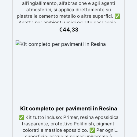
all’ingiallimento, all’abrasione e agli agenti
atmosferici, si applica direttamente su
piastrelle cemento metallo o altre superfici. ✅
Adatta per ambienti umidi od alto passaggio :
Formulazione Poliuretanica, ideale per ambienti
€
44,33
che richiedono la massima resistenza -
superiore alle resine epossidiche e vernici
classiche. ✅ Finitura versatile e
personalizzabile: Disponibile in qualsiasi colore,
con finitura lucida o satinata. Coprente in una
singola passata. ✅ Universale: Perfetta per
pavimentazioni , parcheggi esterni, magazzini
e , oltre a rivestimenti su acciaio
opportunamente preparato. ✅ Conformità e
sicurezza: Conforme al Regolamento Europeo
EU no. 305/2011 - Regolamento Europeo EU no.
574/2014 - Marcatura CE secondo EN 1504-2 e
Kit completo per pavimenti in Resina
relativa Dichiarazione di Prestazione (DoP) ✅
✅ Kit tutto incluso: Primer, resina epossidica
Facile da Usare, miscela i 2 componenti (2 : 1)
trasparente, protettivo Polifinish, pigmenti
comodamente predosati
colorati e mastice epossidico. ✅ Per ogni
superficie: grazie al primer universale è