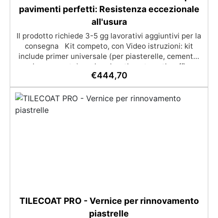
pavimenti perfetti: Resistenza eccezionale
all'usura
Il prodotto richiede 3-5 gg lavorativi aggiuntivi per la
consegna Kit competo, con Video istruzioni: kit
include primer universale (per piasterelle, cemento,
microcemento) resina rivestimento antigraffio,
€
444,70
pronto all'uso! Massima resistenza all'usura: il
sistema poliaspartico SPARTA offre una protezione
eccezionale contro graffi, agenti chimici e carichi
pesanti, ideale per ambienti ad alto traffico.​
Applicazione rapida e semplice: la formulazione ad
asciugatura veloce consente di completare l'intero
processo in un solo giorno, anche per utenti non
professionisti.​ Finitura estetica personalizzabile:
inclusi paillettes decorativi per creare pavimenti con
effetti unici e brillanti.​​ Versatilità d'uso: adatto per
professionisti, hobbisti e ambienti industriali che
richiedono pavimenti resistenti e di qualità superiore.
La quantità di flakes dipende dal design scelto
TILECOAT PRO - Vernice per rinnovamento
(copertura parziale o totale). Il consumo consigliato
piastrelle