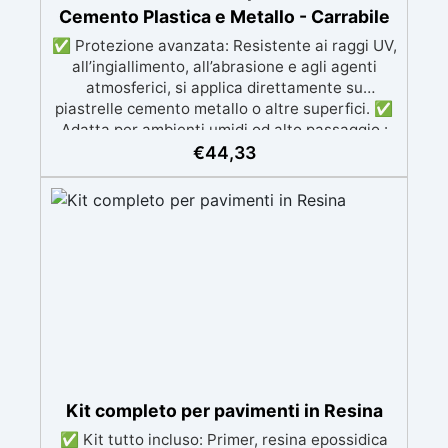
Cemento Plastica e Metallo - Carrabile
✅ Protezione avanzata: Resistente ai raggi UV,
all’ingiallimento, all’abrasione e agli agenti
atmosferici, si applica direttamente su
piastrelle cemento metallo o altre superfici. ✅
Adatta per ambienti umidi od alto passaggio :
Formulazione Poliuretanica, ideale per ambienti
€
44,33
che richiedono la massima resistenza -
superiore alle resine epossidiche e vernici
classiche. ✅ Finitura versatile e
personalizzabile: Disponibile in qualsiasi colore,
con finitura lucida o satinata. Coprente in una
singola passata. ✅ Universale: Perfetta per
pavimentazioni , parcheggi esterni, magazzini
e , oltre a rivestimenti su acciaio
opportunamente preparato. ✅ Conformità e
sicurezza: Conforme al Regolamento Europeo
EU no. 305/2011 - Regolamento Europeo EU no.
574/2014 - Marcatura CE secondo EN 1504-2 e
Kit completo per pavimenti in Resina
relativa Dichiarazione di Prestazione (DoP) ✅
✅ Kit tutto incluso: Primer, resina epossidica
Facile da Usare, miscela i 2 componenti (2 : 1)