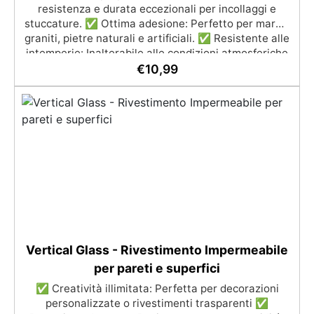
resistenza e durata eccezionali per incollaggi e
stuccature. ✅ Ottima adesione: Perfetto per marmi,
graniti, pietre naturali e artificiali. ✅ Resistente alle
intemperie: Inalterabile alle condizioni atmosferiche
e resistente agli UV. ✅ Applicazioni verticali: Ideale
€
10,99
per applicazioni verticali, senza rischio di colature.
✅ Facile da usare: Miscelazione semplice con
rapporto 100:50 per risultati ottimali.
Vertical Glass - Rivestimento Impermeabile
per pareti e superfici
✅ Creatività illimitata: Perfetta per decorazioni
personalizzate o rivestimenti trasparenti ✅