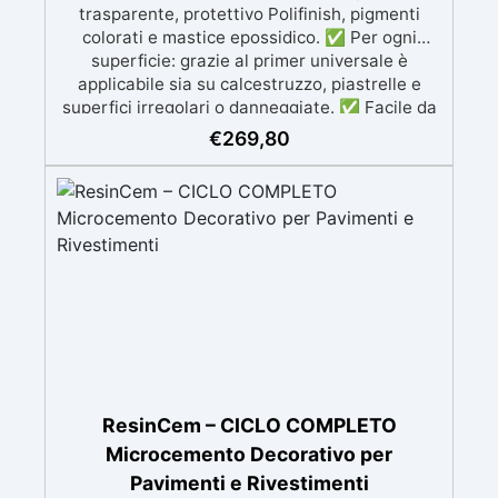
trasparente, protettivo Polifinish, pigmenti
comodamente predosati
colorati e mastice epossidico. ✅ Per ogni
superficie: grazie al primer universale è
applicabile sia su calcestruzzo, piastrelle e
superfici irregolari o danneggiate. ✅ Facile da
applicare: Video Guida completa inclusa, 3
€
269,80
semplici passaggi, dalla preparazione della
superficie alla finitura protettiva antigraffio. ✅
Risultati professionali: Sistema autolivellante,
resistente ai raggi UV, duraturo e con finitura
lucida o satinata. ✅ Personalizzabile:
Disponibile in kit per metrature da 2m² a 100m²,
con una vasta gamma di pigmenti selezionabili.
ResinCem – CICLO COMPLETO
Microcemento Decorativo per
Pavimenti e Rivestimenti