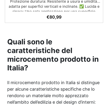
Protezione duratura: Resistente a usura e umidità,
adatta per superfici verticali e inclinate. ✅ Lucida e
ripara: Una sola applicazione per una superficie
brillante, liscia e protetta dalle infiltrazioni ✅
€
80,99
Colorazione personalizzabile: Compatibile con
coloranti e polveri metalliche per effetti cromatici
unici. ✅ Facile da applicare: Priva di solventi e
inodore, con 1 kg ricopre circa 1 m2 (1 mm di
Quali sono le
spessore) La confezione contiene: Vertical Glass A 2
kg + 1.4 kg Vertical Glass B
caratteristiche del
microcemento prodotto in
Italia?
Il microcemento prodotto in Italia si distingue
per alcune caratteristiche specifiche che lo
rendono un materiale molto apprezzato
nell’ambito dell’edilizia e del design d’interni: