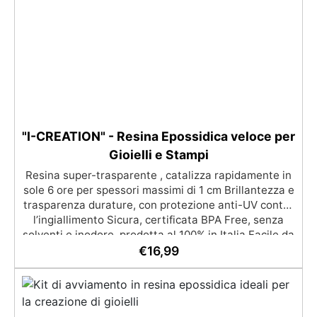
Personalizzabile: Disponibile in kit per metrature da
2m² a 100m², con una vasta gamma di pigmenti
selezionabili.
"I-CREATION" - Resina Epossidica veloce per
Gioielli e Stampi
Resina super-trasparente , catalizza rapidamente in
sole 6 ore per spessori massimi di 1 cm Brillantezza e
trasparenza durature, con protezione anti-UV contro
l’ingiallimento Sicura, certificata BPA Free, senza
solventi e inodore, prodotta al 100% in Italia Facile da
usare (rapporto 2:1) e lavorare, con bassa viscosità
€
16,99
per ridurre le bolle Ideale per gioielli, piccole colate,
decorazioni e prototipazione rapida.