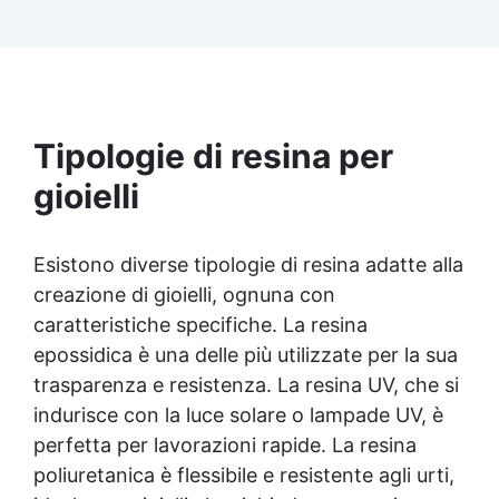
Facilissima da usare: rapporto di miscelazione
intuitivo basta mescolare i 2 componenti in
parti uguali Versatile e creativa: adatta per
colate, rivestimenti e colorabile a piacere.
Resistente : lucentezza duratura e alta
resistenza a graffi e umidità.
Tipologie di resina per
gioielli
Esistono diverse tipologie di resina adatte alla
creazione di gioielli, ognuna con
caratteristiche specifiche. La
resina
epossidica
è una delle più utilizzate per la sua
trasparenza e resistenza. La
resina UV
, che si
indurisce con la luce solare o lampade UV, è
perfetta per lavorazioni rapide. La resina
poliuretanica è flessibile e resistente agli urti,