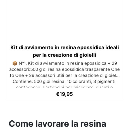
Kit di avviamento in resina epossidica ideali
per la creazione di gioielli
📦 Nº1. Kit di avviamento in resina epossidica + 29
accessori:500 g di resina epossidica trasparente One
to One + 29 accessori utili per la creazione di gioielli.
Contiene: 500 g di resina, 10 coloranti, 3 pigmenti,
contagocce, bastoncini per miscelare, guanti e
bicchieri. 📦 Nº2. Kit di avviamento in resina
€
19,95
epossidica + 100 accessori:500 g di resina epossidica
trasparente One to One + 100 accessori utili per la
creazione di gioielli. Contiene: 500 g di resina, 12
additivi decorativi, fiori secchi, stampo in silicone per
Come lavorare la resina
lettere, portachiavi, punte per minitrapano, oltre 100