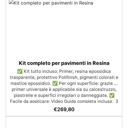
per il contatto con la pelle, Bpa Free e senza Solventi
(Voc Free) Superficie lucida, autolivellante e con filtri
UV anti-ingiallimento per una finitura durevole e
brillante.
Kit completo per pavimenti in Resina
✅ Kit tutto incluso: Primer, resina epossidica
trasparente, protettivo Polifinish, pigmenti colorati e
mastice epossidico. ✅ Per ogni superficie: grazie al
primer universale è applicabile sia su calcestruzzo,
piastrelle e superfici irregolari o danneggiate. ✅
Facile da applicare: Video Guida completa inclusa, 3
semplici passaggi, dalla preparazione della superficie
€
269,80
alla finitura protettiva antigraffio. ✅ Risultati
professionali: Sistema autolivellante, resistente ai
raggi UV, duraturo e con finitura lucida o satinata. ✅