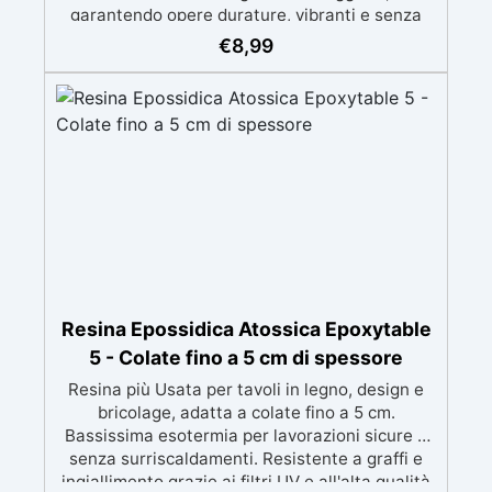
garantendo opere durature, vibranti e senza
ingiallimenti nel tempo Bassa viscosità e
€
8,99
formula anti-bolle per risultati impeccabili,
perfetti per colate di stampi e inglobamenti
Certificata Atossica post catalisi per contatto
con la pelle, BPA free e VoC Free
Resina Epossidica Atossica Epoxytable
5 - Colate fino a 5 cm di spessore
Resina più Usata per tavoli in legno, design e
bricolage, adatta a colate fino a 5 cm.
Bassissima esotermia per lavorazioni sicure e
senza surriscaldamenti. Resistente a graffi e
ingiallimento grazie ai filtri UV e all'alta qualità