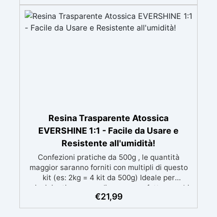
mantenendo i design precisi e puliti. Indurisce
in 12-24h garantendo una superficie lucida e
brillante
Resina Trasparente Atossica
EVERSHINE 1:1 - Facile da Usare e
Resistente all'umidità!
Confezioni pratiche da 500g , le quantità
maggior saranno forniti con multipli di questo
kit (es: 2kg = 4 kit da 500g) Ideale per
principianti: a prova di errore, perfetta per chi
€
21,99
inizia. Sempre lucida: garantisce una finitura
brillante e uniforme in ogni condizione.