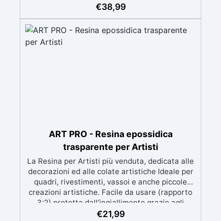
meccanica. Bassa viscosità per eliminare bolle
€
38,99
d'aria e ottenere finiture lisce. Sicura, atossica,
BPA/VOC free e certificata per il contatto
prolungato con la pelle.
ART PRO - Resina epossidica
trasparente per Artisti
La Resina per Artisti più venduta, dedicata alle
decorazioni ed alle colate artistiche Ideale per
quadri, rivestimenti, vassoi e anche piccole
creazioni artistiche. Facile da usare (rapporto
3:2) protetta dall’ingiallimento grazie agli
speciali filtri UV Formula densa : non cola via,
€
21,99