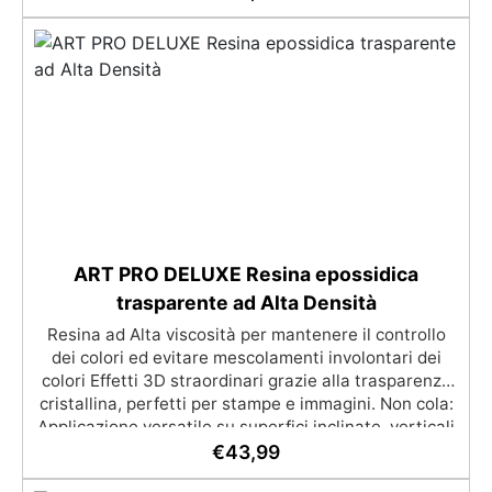
miscelazione 1:1, perfetta per stampi personalizzati
✅ In Regalo: pasta colorante, stampo in silicone
riutilizzabile, e guanti in nitrile
ART PRO DELUXE Resina epossidica
trasparente ad Alta Densità
Resina ad Alta viscosità per mantenere il controllo
dei colori ed evitare mescolamenti involontari dei
colori Effetti 3D straordinari grazie alla trasparenza
cristallina, perfetti per stampe e immagini. Non cola:
Applicazione versatile su superfici inclinate, verticali
o curve per dipinti e rivestimenti. Resistente
€
43,99
all'umidità con una superficie lucida e protettiva