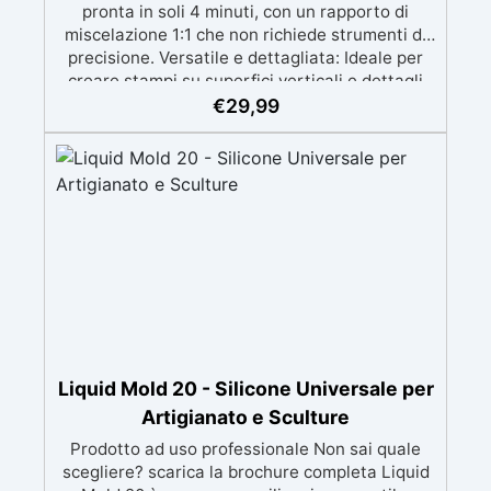
pronta in soli 4 minuti, con un rapporto di
miscelazione 1:1 che non richiede strumenti di
precisione. Versatile e dettagliata: Ideale per
creare stampi su superfici verticali e dettagli
intricati, compatibile con resine, gesso, cera,
€
29,99
metalli a bassa fusione, sapone e cemento.
Atossica e sicura: Formulazione inodore,
atossica e facile da maneggiare senza guanti o
mascherina. Alta resistenza e durabilità:
Consente oltre 50 tirature, con durezza Shore A
di 24 e minimo ritiro lineare (<0,1%). Pratica e
pulita: Antiaderente, non necessita di agenti
distaccanti né di pulizia degli strumenti dopo
l’uso.
Liquid Mold 20 - Silicone Universale per
Artigianato e Sculture
Prodotto ad uso professionale Non sai quale
scegliere? scarica la brochure completa Liquid