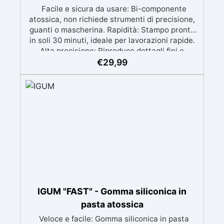
Facile e sicura da usare: Bi-componente
atossica, non richiede strumenti di precisione,
guanti o mascherina. Rapidità: Stampo pronto
in soli 30 minuti, ideale per lavorazioni rapide.
Alta precisione: Riproduce dettagli fini e
complessi con un risultato professionale.
€
29,99
Versatile: Compatibile con resina, gesso, cera,
metallo a basso punto di fusione, sapone e
cemento. Resistente e durevole: Consente oltre
50 tirature con materiali diversi, mantenendo
una durezza di 38 Shore A.
IGUM "FAST" - Gomma siliconica in
pasta atossica
Veloce e facile: Gomma siliconica in pasta