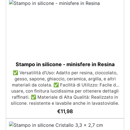
adatta a qualsiasi ambiente. Sicura e inodore, priva
di solventi e BPA, ideale per un lavoro confortevole e
divertente
Stampo in silicone - minisfere in Resina
✅ Versatilità d'Uso: Adatto per resina, cioccolato,
gesso, sapone, ghiaccio, ceramica, argilla, e altri
materiali da colata. ✅ Facilità di Utilizzo: Facile da
usare, con finitura lucidissima per ottenere dettagli
raffinati. ✅ Materiale di Alta Qualità: Realizzato in
silicone, resistente e lavabile anche in lavastoviglie.
✅ Dimensioni Perfette: Oggetti riprodotti con un
€
11,98
diametro di 40 mm, ideali per creazioni precise. ✅
Perfetto per Fai da Te: Ideale per creare gioielli,
cabochon, cioccolatini e decorazioni personalizzate.