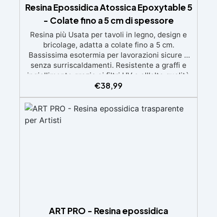
Resina Epossidica Atossica Epoxytable 5
- Colate fino a 5 cm di spessore
Resina più Usata per tavoli in legno, design e
bricolage, adatta a colate fino a 5 cm.
Bassissima esotermia per lavorazioni sicure e
senza surriscaldamenti. Resistente a graffi e
ingiallimento grazie ai filtri UV e all'alta qualità
€
38,99
meccanica. Bassa viscosità per eliminare bolle
d'aria e ottenere finiture lisce. Sicura, atossica,
BPA/VOC free e certificata per il contatto
prolungato con la pelle.
ART PRO - Resina epossidica