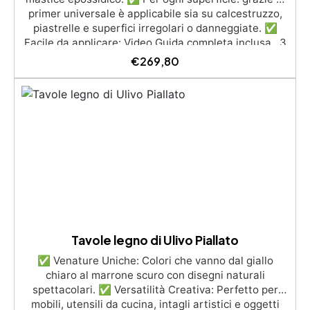
primer universale è applicabile sia su calcestruzzo,
piastrelle e superfici irregolari o danneggiate. ✅
Facile da applicare: Video Guida completa inclusa, 3
semplici passaggi, dalla preparazione della superficie
€
269,80
alla finitura protettiva antigraffio. ✅ Risultati
professionali: Sistema autolivellante, resistente ai
raggi UV, duraturo e con finitura lucida o satinata. ✅
Personalizzabile: Disponibile in kit per metrature da
2m² a 100m², con una vasta gamma di pigmenti
selezionabili.
Tavole legno di Ulivo Piallato
✅ Venature Uniche: Colori che vanno dal giallo
chiaro al marrone scuro con disegni naturali
spettacolari. ✅ Versatilità Creativa: Perfetto per
mobili, utensili da cucina, intagli artistici e oggetti