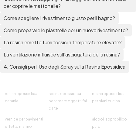
per coprire le mattonelle?
Come scegliere il rivestimento giusto per il bagno?
Come preparare le piastrelle per un nuovo rivestimento?
La resina emette fumi tossici a temperature elevate?
La ventilazione influisce sull’asciugatura della resina?
4. Consigli per l’Uso degli Spray sulla Resina Epossidica
resina epossidica
resina epossidica
resina epossidica
catania
per creare oggetti fai
per piani cucina
da te
vernice per pavimenti
alcool isopropilico
effetto marmo
puro