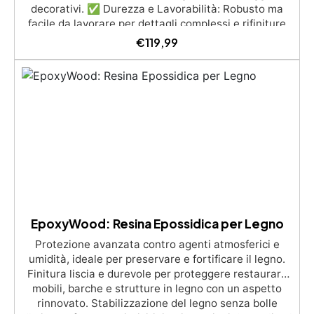
decorativi. ✅ Durezza e Lavorabilità: Robusto ma
facile da lavorare per dettagli complessi e rifiniture
raffinate. ✅ Compatibilità con Resine Epossidiche:
€
119,99
Ideale per essere combinato con resine, esaltando
l'effetto traslucido delle colate. ✅ Dimensioni
Personalizzabili: Spessori, lunghezze e larghezze
adattabili alle tue esigenze creative.
EpoxyWood: Resina Epossidica per Legno
Protezione avanzata contro agenti atmosferici e
umidità, ideale per preservare e fortificare il legno.
Finitura liscia e durevole per proteggere restaurare
mobili, barche e strutture in legno con un aspetto
rinnovato. Stabilizzazione del legno senza bolle