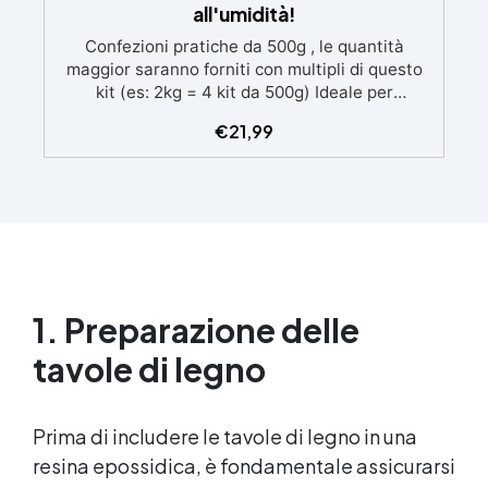
all'umidità!
Confezioni pratiche da 500g , le quantità
maggior saranno forniti con multipli di questo
kit (es: 2kg = 4 kit da 500g) Ideale per
principianti: a prova di errore, perfetta per chi
€
21,99
inizia. Sempre lucida: garantisce una finitura
brillante e uniforme in ogni condizione.
Facilissima da usare: rapporto di miscelazione
intuitivo basta mescolare i 2 componenti in
parti uguali Versatile e creativa: adatta per
colate, rivestimenti e colorabile a piacere.
Resistente : lucentezza duratura e alta
resistenza a graffi e umidità.
1. Preparazione delle
tavole di legno
Prima di includere le tavole di legno in una
resina epossidica
, è fondamentale assicurarsi