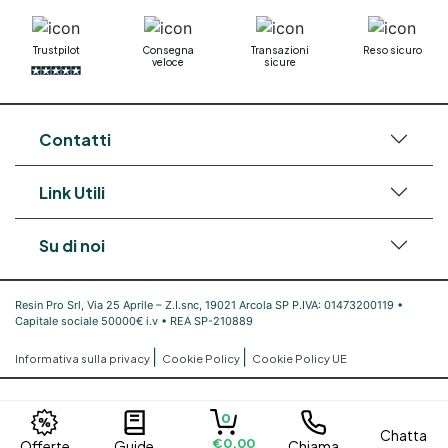
Trustpilot
Consegna
Transazioni
Reso sicuro
veloce
sicure
Contatti
Link Utili
Su di noi
Resin Pro Srl, Via 25 Aprile – Z.I.snc, 19021 Arcola SP P.IVA: 01473200119 •
Capitale sociale 50000€ i.v • REA SP-210889
|
|
Informativa sulla privacy
Cookie Policy
Cookie Policy UE
0
Chatta
€0,00
Offerte
Guide
Chiama