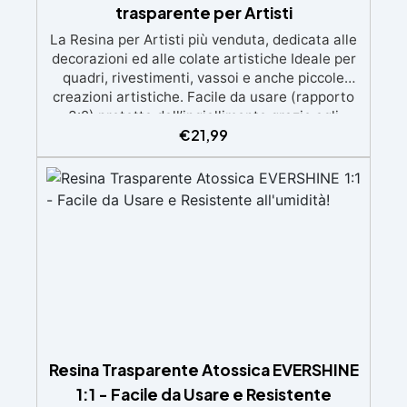
trasparente per Artisti
La Resina per Artisti più venduta, dedicata alle
decorazioni ed alle colate artistiche Ideale per
quadri, rivestimenti, vassoi e anche piccole
creazioni artistiche. Facile da usare (rapporto
3:2) protetta dall’ingiallimento grazie agli
€
21,99
speciali filtri UV Formula densa : non cola via,
mantenendo i design precisi e puliti. Indurisce
in 12-24h garantendo una superficie lucida e
brillante
Resina Trasparente Atossica EVERSHINE
1:1 - Facile da Usare e Resistente