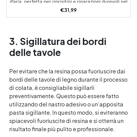
d’aria, perfetta per riprisitini e riparazioni durevoli nel
tempo. Elevata resistenza chimica e meccanica,
€
31,99
facilmente colorabile per progetti creativi e robusti.
Adatta a diverse superfici, incluse vetroresina e
metallo, semplice da usare (rapporto 2 a 1).
3. Sigillatura dei bordi
delle tavole
Per evitare che la resina possa fuoriuscire dai
bordi delle tavole di legno durante il processo
di colata, è consigliabile sigillarli
preventivamente. Questo può essere fatto
utilizzando del nastro adesivo o un’apposita
pasta sigillante. In questo modo, si eviteranno
spiacevoli fuoriuscite di resina e si otterrà un
risultato finale più pulito e professionale.