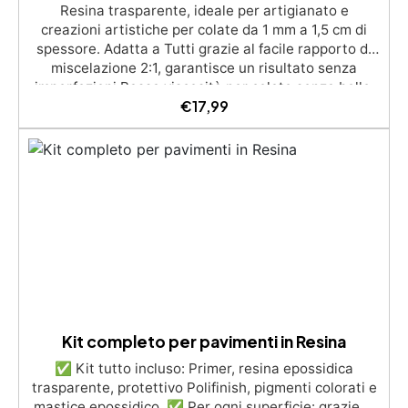
Resina trasparente, ideale per artigianato e
creazioni artistiche per colate da 1 mm a 1,5 cm di
spessore. Adatta a Tutti grazie al facile rapporto di
miscelazione 2:1, garantisce un risultato senza
imperfezioni Bassa viscosità per colate senza bolle,
€
17,99
compatibile con legno, silicone, vetro, metallo e altri
materiali. Certificata post-catalisi atossica e sicura
per il contatto con la pelle, Bpa Free e senza Solventi
(Voc Free) Superficie lucida, autolivellante e con filtri
UV anti-ingiallimento per una finitura durevole e
brillante.
Kit completo per pavimenti in Resina
✅ Kit tutto incluso: Primer, resina epossidica
trasparente, protettivo Polifinish, pigmenti colorati e
mastice epossidico. ✅ Per ogni superficie: grazie al