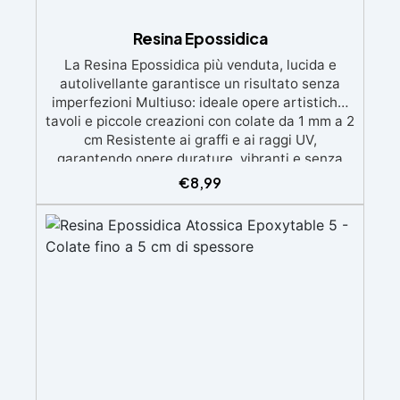
Resina Epossidica
La Resina Epossidica più venduta, lucida e
autolivellante garantisce un risultato senza
imperfezioni Multiuso: ideale opere artistiche,
tavoli e piccole creazioni con colate da 1 mm a 2
cm Resistente ai graffi e ai raggi UV,
garantendo opere durature, vibranti e senza
ingiallimenti nel tempo Bassa viscosità e
€
8,99
formula anti-bolle per risultati impeccabili,
perfetti per colate di stampi e inglobamenti
Certificata Atossica post catalisi per contatto
con la pelle, BPA free e VoC Free