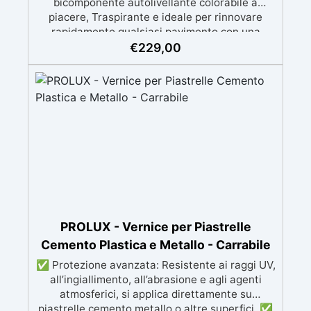
bicomponente autolivellante colorabile a
piacere, Traspirante e ideale per rinnovare
rapidamente qualsiasi pavimento con una
finitura resistente, uniforme e personalizzabile.
€
229,00
Si applica facilmente a rullo e aderisce anche
su superfici difficili anche verticali. Riempie
crepe e irregolarità del pavimento.
Rinnovandolo con una sola passata. 🔹 Senza
demolizioni, su qualsiasi superficie edile:
piastrelle, cemento, cotto, calcestruzzo.🔹
Perfetta adesione anche su superfici umide,
irregolari o danneggiate.🔹 Colorabile a piacere
si applica con un semplice ruolo o pennello🔹
Resistente al calpestio ed anche carrabile (2
mani).🔹 Asciugatura rapida: già calpestabile il
giorno successivo
PROLUX - Vernice per Piastrelle
Cemento Plastica e Metallo - Carrabile
✅ Protezione avanzata: Resistente ai raggi UV,
all’ingiallimento, all’abrasione e agli agenti
atmosferici, si applica direttamente su
piastrelle cemento metallo o altre superfici. ✅