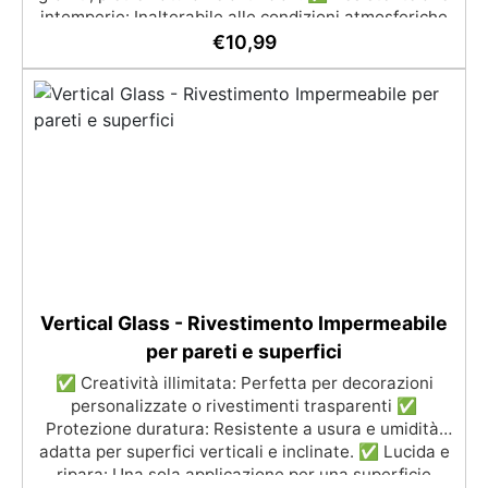
intemperie: Inalterabile alle condizioni atmosferiche
e resistente agli UV. ✅ Applicazioni verticali: Ideale
€
10,99
per applicazioni verticali, senza rischio di colature.
✅ Facile da usare: Miscelazione semplice con
rapporto 100:50 per risultati ottimali.
Vertical Glass - Rivestimento Impermeabile
per pareti e superfici
✅ Creatività illimitata: Perfetta per decorazioni
personalizzate o rivestimenti trasparenti ✅
Protezione duratura: Resistente a usura e umidità,
adatta per superfici verticali e inclinate. ✅ Lucida e
ripara: Una sola applicazione per una superficie