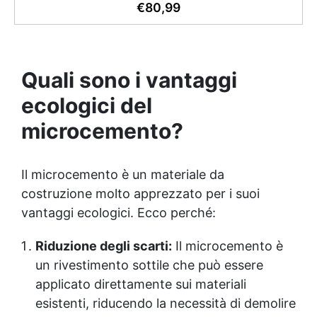
brillante, liscia e protetta dalle infiltrazioni ✅
€
80,99
Colorazione personalizzabile: Compatibile con
coloranti e polveri metalliche per effetti cromatici
unici. ✅ Facile da applicare: Priva di solventi e
inodore, con 1 kg ricopre circa 1 m2 (1 mm di
Quali sono i vantaggi
spessore) La confezione contiene: Vertical Glass A 2
kg + 1.4 kg Vertical Glass B
ecologici del
microcemento?
Il microcemento è un materiale da
costruzione molto apprezzato per i suoi
vantaggi ecologici. Ecco perché:
Riduzione degli scarti:
Il microcemento è
un rivestimento sottile che può essere
applicato direttamente sui materiali
esistenti, riducendo la necessità di demolire