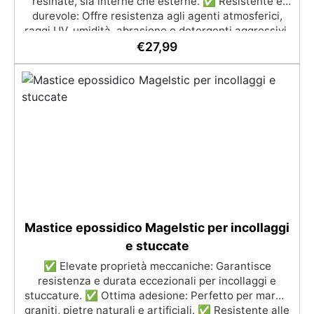
resinate, sia interne che esterne. ✅ Resistente e
consigliato: 0,2 kg/m². Si prega di rispettare questa
durevole: Offre resistenza agli agenti atmosferici,
indicazione, poiché la quantità del prodotto è
raggi UV, umidità, abrasione e detergenti aggressivi.
calcolata in base a questo consumo. ​
✅ Finitura satinata ed estetica elegante: Disponibile
€
27,99
in colori RAL e NCS su richiesta, con una finitura
traspirante e resistente. ✅ Facile applicazione e
manutenzione: Monocomponente, si applica
facilmente e garantisce una pulizia semplice e
duratura. ✅ Certificato per sicurezza: Conforme alle
normative HACCP e marcatura CE secondo EN 1504-
2, ideale anche per ambienti con alimenti.
Mastice epossidico Magelstic per incollaggi
e stuccate
✅ Elevate proprietà meccaniche: Garantisce
resistenza e durata eccezionali per incollaggi e
stuccature. ✅ Ottima adesione: Perfetto per marmi,
graniti, pietre naturali e artificiali. ✅ Resistente alle