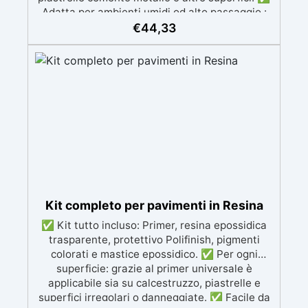
Adatta per ambienti umidi od alto passaggio :
Formulazione Poliuretanica, ideale per ambienti
€
44,33
che richiedono la massima resistenza -
superiore alle resine epossidiche e vernici
classiche. ✅ Finitura versatile e
personalizzabile: Disponibile in qualsiasi colore,
con finitura lucida o satinata. Coprente in una
singola passata. ✅ Universale: Perfetta per
pavimentazioni , parcheggi esterni, magazzini
e , oltre a rivestimenti su acciaio
opportunamente preparato. ✅ Conformità e
sicurezza: Conforme al Regolamento Europeo
EU no. 305/2011 - Regolamento Europeo EU no.
574/2014 - Marcatura CE secondo EN 1504-2 e
Kit completo per pavimenti in Resina
relativa Dichiarazione di Prestazione (DoP) ✅
✅ Kit tutto incluso: Primer, resina epossidica
Facile da Usare, miscela i 2 componenti (2 : 1)
trasparente, protettivo Polifinish, pigmenti
comodamente predosati
colorati e mastice epossidico. ✅ Per ogni
superficie: grazie al primer universale è
applicabile sia su calcestruzzo, piastrelle e
superfici irregolari o danneggiate. ✅ Facile da