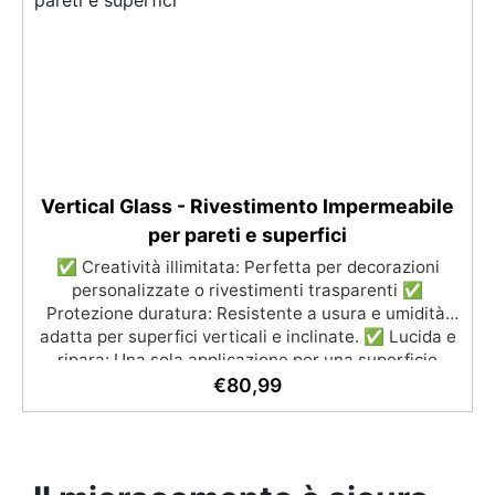
Vertical Glass - Rivestimento Impermeabile
per pareti e superfici
✅ Creatività illimitata: Perfetta per decorazioni
personalizzate o rivestimenti trasparenti ✅
Protezione duratura: Resistente a usura e umidità,
adatta per superfici verticali e inclinate. ✅ Lucida e
ripara: Una sola applicazione per una superficie
brillante, liscia e protetta dalle infiltrazioni ✅
€
80,99
Colorazione personalizzabile: Compatibile con
coloranti e polveri metalliche per effetti cromatici
unici. ✅ Facile da applicare: Priva di solventi e
inodore, con 1 kg ricopre circa 1 m2 (1 mm di