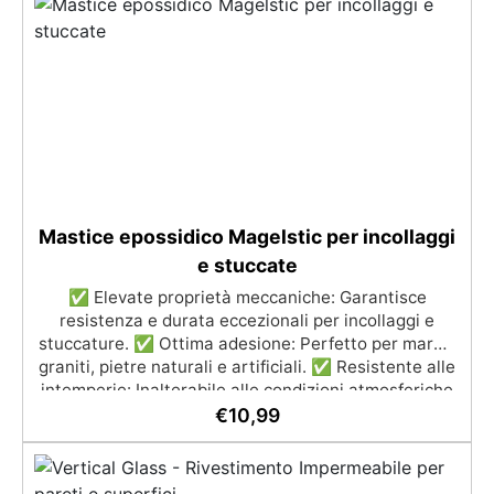
manutenzione: Monocomponente, si applica
facilmente e garantisce una pulizia semplice e
duratura. ✅ Certificato per sicurezza: Conforme alle
normative HACCP e marcatura CE secondo EN 1504-
2, ideale anche per ambienti con alimenti.
Mastice epossidico Magelstic per incollaggi
e stuccate
✅ Elevate proprietà meccaniche: Garantisce
resistenza e durata eccezionali per incollaggi e
stuccature. ✅ Ottima adesione: Perfetto per marmi,
graniti, pietre naturali e artificiali. ✅ Resistente alle
intemperie: Inalterabile alle condizioni atmosferiche
e resistente agli UV. ✅ Applicazioni verticali: Ideale
€
10,99
per applicazioni verticali, senza rischio di colature.
✅ Facile da usare: Miscelazione semplice con
rapporto 100:50 per risultati ottimali.