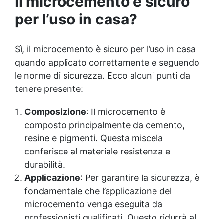
Il microcemento è sicuro
spessore) La confezione contiene: Vertical Glass A 2
kg + 1.4 kg Vertical Glass B
per l’uso in casa?
Sì, il microcemento è sicuro per l’uso in casa
quando applicato correttamente e seguendo
le norme di sicurezza. Ecco alcuni punti da
tenere presente:
Composizione
: Il microcemento è
composto principalmente da cemento,
resine e pigmenti. Questa miscela
conferisce al materiale resistenza e
durabilità.
Applicazione
: Per garantire la sicurezza, è
fondamentale che l’applicazione del
microcemento venga eseguita da
professionisti qualificati. Questo ridurrà al