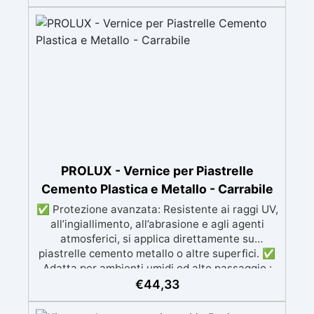
Si applica facilmente a rullo e aderisce anche
su superfici difficili anche verticali. Riempie
crepe e irregolarità del pavimento.
Rinnovandolo con una sola passata. 🔹 Senza
demolizioni, su qualsiasi superficie edile:
piastrelle, cemento, cotto, calcestruzzo.🔹
Perfetta adesione anche su superfici umide,
irregolari o danneggiate.🔹 Colorabile a piacere
si applica con un semplice ruolo o pennello🔹
Resistente al calpestio ed anche carrabile (2
mani).🔹 Asciugatura rapida: già calpestabile il
giorno successivo
PROLUX - Vernice per Piastrelle
Cemento Plastica e Metallo - Carrabile
✅ Protezione avanzata: Resistente ai raggi UV,
all’ingiallimento, all’abrasione e agli agenti
atmosferici, si applica direttamente su
piastrelle cemento metallo o altre superfici. ✅
Adatta per ambienti umidi od alto passaggio :
Formulazione Poliuretanica, ideale per ambienti
€
44,33
che richiedono la massima resistenza -
superiore alle resine epossidiche e vernici