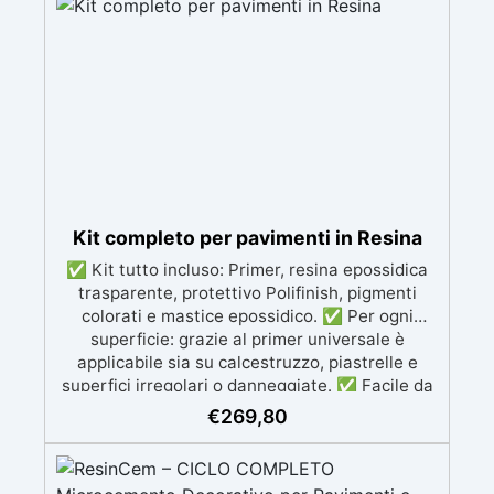
classiche. ✅ Finitura versatile e
personalizzabile: Disponibile in qualsiasi colore,
con finitura lucida o satinata. Coprente in una
singola passata. ✅ Universale: Perfetta per
pavimentazioni , parcheggi esterni, magazzini
e , oltre a rivestimenti su acciaio
opportunamente preparato. ✅ Conformità e
sicurezza: Conforme al Regolamento Europeo
EU no. 305/2011 - Regolamento Europeo EU no.
574/2014 - Marcatura CE secondo EN 1504-2 e
Kit completo per pavimenti in Resina
relativa Dichiarazione di Prestazione (DoP) ✅
✅ Kit tutto incluso: Primer, resina epossidica
Facile da Usare, miscela i 2 componenti (2 : 1)
trasparente, protettivo Polifinish, pigmenti
comodamente predosati
colorati e mastice epossidico. ✅ Per ogni
superficie: grazie al primer universale è
applicabile sia su calcestruzzo, piastrelle e
superfici irregolari o danneggiate. ✅ Facile da
applicare: Video Guida completa inclusa, 3
€
269,80
semplici passaggi, dalla preparazione della
superficie alla finitura protettiva antigraffio. ✅
Risultati professionali: Sistema autolivellante,