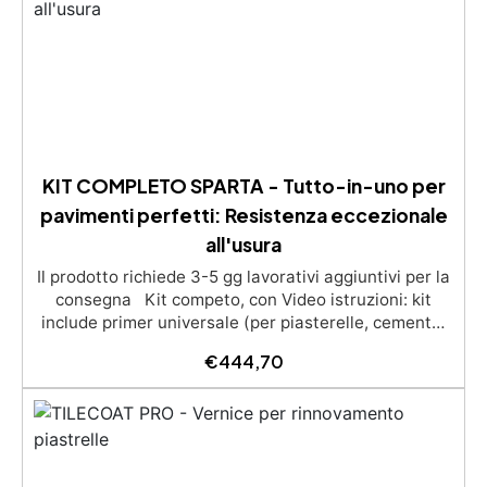
KIT COMPLETO SPARTA - Tutto-in-uno per
pavimenti perfetti: Resistenza eccezionale
all'usura
Il prodotto richiede 3-5 gg lavorativi aggiuntivi per la
consegna Kit competo, con Video istruzioni: kit
include primer universale (per piasterelle, cemento,
microcemento) resina rivestimento antigraffio,
€
444,70
pronto all'uso! Massima resistenza all'usura: il
sistema poliaspartico SPARTA offre una protezione
eccezionale contro graffi, agenti chimici e carichi
pesanti, ideale per ambienti ad alto traffico.​
Applicazione rapida e semplice: la formulazione ad
asciugatura veloce consente di completare l'intero