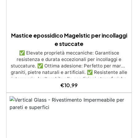
2, ideale anche per ambienti con alimenti.
Mastice epossidico Magelstic per incollaggi
e stuccate
✅ Elevate proprietà meccaniche: Garantisce
resistenza e durata eccezionali per incollaggi e
stuccature. ✅ Ottima adesione: Perfetto per marmi,
graniti, pietre naturali e artificiali. ✅ Resistente alle
intemperie: Inalterabile alle condizioni atmosferiche
€
10,99
e resistente agli UV. ✅ Applicazioni verticali: Ideale
per applicazioni verticali, senza rischio di colature.
✅ Facile da usare: Miscelazione semplice con
rapporto 100:50 per risultati ottimali.