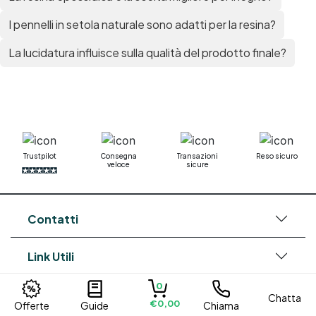
I pennelli in setola naturale sono adatti per la resina?
La lucidatura influisce sulla qualità del prodotto finale?
Trustpilot
Consegna
Transazioni
Reso sicuro
veloce
sicure
Contatti
Link Utili
0
Su di noi
Chatta
€0,00
Offerte
Guide
Chiama