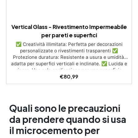
Vertical Glass - Rivestimento Impermeabile
per pareti e superfici
✅ Creatività illimitata: Perfetta per decorazioni
personalizzate o rivestimenti trasparenti ✅
Protezione duratura: Resistente a usura e umidità,
adatta per superfici verticali e inclinate. ✅ Lucida e
ripara: Una sola applicazione per una superficie
€
80,99
brillante, liscia e protetta dalle infiltrazioni ✅
Colorazione personalizzabile: Compatibile con
coloranti e polveri metalliche per effetti cromatici
unici. ✅ Facile da applicare: Priva di solventi e
inodore, con 1 kg ricopre circa 1 m2 (1 mm di
Quali sono le precauzioni
spessore) La confezione contiene: Vertical Glass A 2
kg + 1.4 kg Vertical Glass B
da prendere quando si usa
il microcemento per