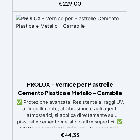
€
229,00
finitura resistente, uniforme e personalizzabile.
Si applica facilmente a rullo e aderisce anche
su superfici difficili anche verticali. Riempie
crepe e irregolarità del pavimento.
Rinnovandolo con una sola passata. 🔹 Senza
demolizioni, su qualsiasi superficie edile:
piastrelle, cemento, cotto, calcestruzzo.🔹
Perfetta adesione anche su superfici umide,
irregolari o danneggiate.🔹 Colorabile a piacere
si applica con un semplice ruolo o pennello🔹
Resistente al calpestio ed anche carrabile (2
mani).🔹 Asciugatura rapida: già calpestabile il
giorno successivo
PROLUX - Vernice per Piastrelle
Cemento Plastica e Metallo - Carrabile
✅ Protezione avanzata: Resistente ai raggi UV,
all’ingiallimento, all’abrasione e agli agenti
atmosferici, si applica direttamente su
piastrelle cemento metallo o altre superfici. ✅
Adatta per ambienti umidi od alto passaggio :
€
44,33
Formulazione Poliuretanica, ideale per ambienti