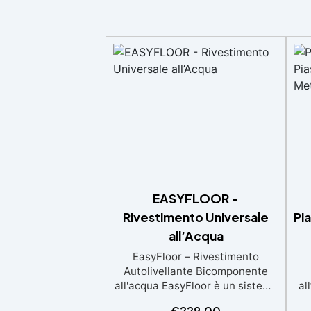
EASYFLOOR -
Rivestimento Universale
Pi
all’Acqua
EasyFloor – Rivestimento
Autolivellante Bicomponente
all'acqua EasyFloor è un sistema
al
bicomponente autolivellante
agl
€
229,00