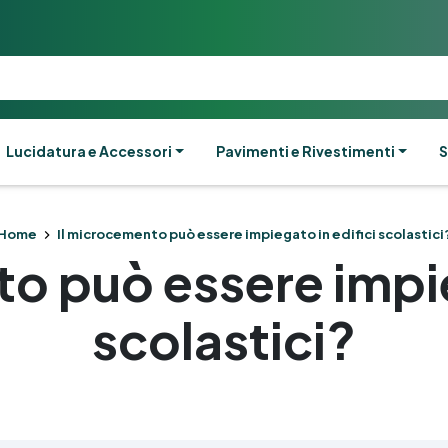
Lucidatura e Accessori
Pavimenti e Rivestimenti
S
Home
Il microcemento può essere impiegato in edifici scolastici
o può essere impie
scolastici?