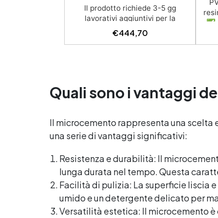
PV
Il prodotto richiede 3-5 gg
resi
lavorativi aggiuntivi per la
✅ R
consegna Kit competo, con
€
444,70
resi
Video istruzioni: kit include primer
ra
universale (per piasterelle,
dete
cemento, microcemento) resina
sa
rivestimento antigraffio, pronto
Disp
all'uso! Massima resistenza
Quali sono i vantaggi de
all'usura: il sistema poliaspartico
tras
SPARTA offre una protezione
ap
eccezionale contro graffi, agenti
M
chimici e carichi pesanti, ideale
Il microcemento rappresenta una scelta ecc
f
per ambienti ad alto traffico.​
una serie di vantaggi significativi:
pu
Applicazione rapida e semplice: la
formulazione ad asciugatura
Conf
Resistenza e durabilità: Il microcement
veloce consente di completare
marc
lunga durata nel tempo. Questa caratte
l'intero processo in un solo giorno,
id
anche per utenti non
Facilità di pulizia: La superficie lisc
professionisti.​ Finitura estetica
umido e un detergente delicato per man
personalizzabile: inclusi paillettes
Versatilità estetica: Il microcemento è
decorativi per creare pavimenti