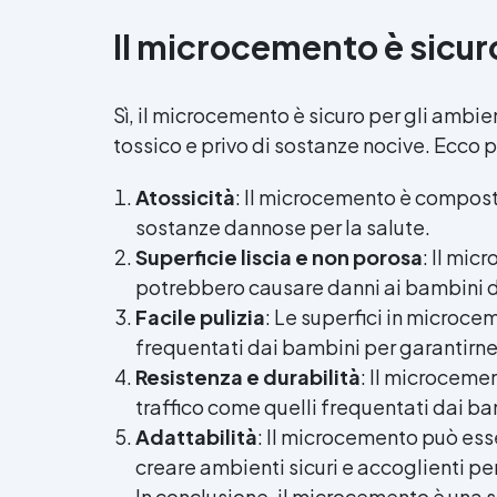
Il microcemento è sicur
Sì, il microcemento è sicuro per gli ambi
tossico e privo di sostanze nocive. Ecco 
Atossicità
: Il microcemento è compos
sostanze dannose per la salute.
Superficie liscia e non porosa
: Il mic
potrebbero causare danni ai bambini du
Facile pulizia
: Le superfici in microce
frequentati dai bambini per garantirne 
Resistenza e durabilità
: Il microcemen
traffico come quelli frequentati dai ba
Adattabilità
: Il microcemento può esse
creare ambienti sicuri e accoglienti per 
In conclusione, il microcemento è una 