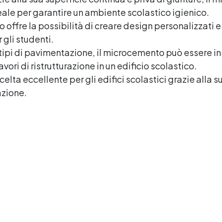
egolamento Europeo EU no.
ale per garantire un ambiente scolastico igienico.
574/2014 - Marcatura CE
 offre la possibilità di creare design personalizzati 
econdo EN 1504-2 e relativa
gli studenti.
ichiarazione di Prestazione
i tipi di pavimentazione, il microcemento può essere i
(DoP) ✅ Facile da Usare,
iscela i 2 componenti (2 : 1)
vori di ristrutturazione in un edificio scolastico.
comodamente predosati
elta eccellente per gli edifici scolastici grazie alla s
azione.