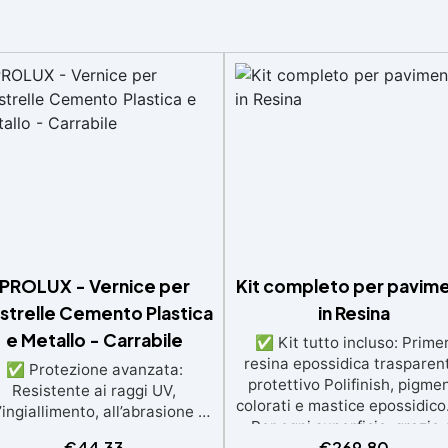
PROLUX - Vernice per
Kit completo per pavime
astrelle Cemento Plastica
in Resina
e Metallo - Carrabile
✅ Kit tutto incluso: Primer
resina epossidica trasparen
✅ Protezione avanzata:
protettivo Polifinish, pigmen
Resistente ai raggi UV,
colorati e mastice epossidic
l’ingiallimento, all’abrasione e
Per ogni superficie: grazie 
i agenti atmosferici, si applica
€
44,33
€
269,80
primer universale è applicab