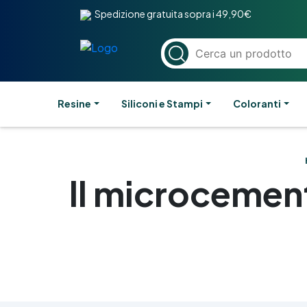
Spedizione gratuita sopra i 49,90€
Resine
Siliconi e Stampi
Coloranti
Il microcement