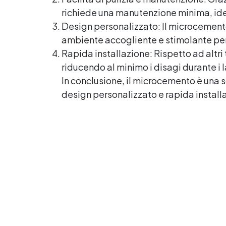
Asciugatura rapida: già
R
richiede una manutenzione minima, ide
calpestabile il giorno successivo
Design personalizzato: Il microcemento
s
ambiente accogliente e stimolante per 
D
Rapida installazione: Rispetto ad altr
m
riducendo al minimo i disagi durante i la
In conclusione, il microcemento è una sc
design personalizzato e rapida install