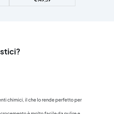
e e
eta
i,
tiva
stici?
i
tura
 in
a
 di
nti chimici, il che lo rende perfetto per
 microcemento è molto facile da pulire e