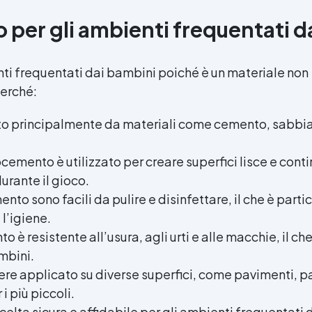
o per gli ambienti frequentati 
enti frequentati dai bambini poiché è un materiale non
perché:
to principalmente da materiali come cemento, sabbia,
rocemento è utilizzato per creare superfici lisce e conti
rante il gioco.
mento sono facili da pulire e disinfettare, il che è pa
l’igiene.
to è resistente all’usura, agli urti e alle macchie, il c
mbini.
re applicato su diverse superfici, come pavimenti, par
i più piccoli.
scelta sicura e affidabile per gli ambienti frequentat