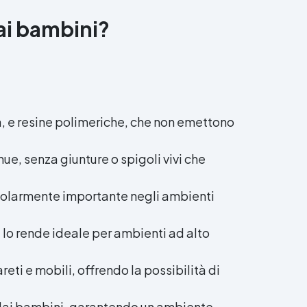
dai bambini?
 e resine polimeriche, che non emettono
nue, senza giunture o spigoli vivi che
rticolarmente importante negli ambienti
he lo rende ideale per ambienti ad alto
eti e mobili, offrendo la possibilità di
i dai bambini, garantendo un ambiente