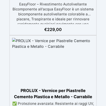
EasyFloor – Rivestimento Autolivellante
Bicomponente all'acqua EasyFloor è un sistema
bicomponente autolivellante colorabile a
piacere, Traspirante e ideale per rinnovare
rapidamente qualsiasi pavimento con una
finitura resistente, uniforme e personalizzabile.
€
229,00
Si applica facilmente a rullo e aderisce anche
su superfici difficili anche verticali. Riempie
crepe e irregolarità del pavimento.
Rinnovandolo con una sola passata. 🔹 Senza
demolizioni, su qualsiasi superficie edile:
piastrelle, cemento, cotto, calcestruzzo.🔹
Perfetta adesione anche su superfici umide,
irregolari o danneggiate.🔹 Colorabile a piacere
si applica con un semplice ruolo o pennello🔹
Resistente al calpestio ed anche carrabile (2
mani).🔹 Asciugatura rapida: già calpestabile il
giorno successivo
PROLUX - Vernice per Piastrelle
Cemento Plastica e Metallo - Carrabile
✅ Protezione avanzata: Resistente ai raggi UV,