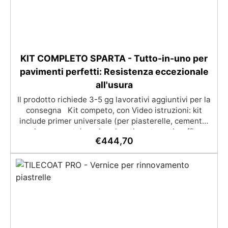
KIT COMPLETO SPARTA - Tutto-in-uno per
pavimenti perfetti: Resistenza eccezionale
all'usura
Il prodotto richiede 3-5 gg lavorativi aggiuntivi per la
consegna Kit competo, con Video istruzioni: kit
include primer universale (per piasterelle, cemento,
microcemento) resina rivestimento antigraffio,
€
444,70
pronto all'uso! Massima resistenza all'usura: il
sistema poliaspartico SPARTA offre una protezione
eccezionale contro graffi, agenti chimici e carichi
pesanti, ideale per ambienti ad alto traffico.​
Applicazione rapida e semplice: la formulazione ad
asciugatura veloce consente di completare l'intero
processo in un solo giorno, anche per utenti non
professionisti.​ Finitura estetica personalizzabile:
inclusi paillettes decorativi per creare pavimenti con