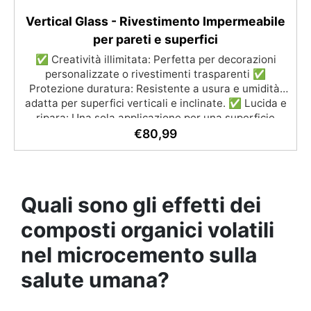
Vertical Glass - Rivestimento Impermeabile
per pareti e superfici
✅ Creatività illimitata: Perfetta per decorazioni
personalizzate o rivestimenti trasparenti ✅
Protezione duratura: Resistente a usura e umidità,
adatta per superfici verticali e inclinate. ✅ Lucida e
ripara: Una sola applicazione per una superficie
brillante, liscia e protetta dalle infiltrazioni ✅
€
80,99
Colorazione personalizzabile: Compatibile con
coloranti e polveri metalliche per effetti cromatici
unici. ✅ Facile da applicare: Priva di solventi e
inodore, con 1 kg ricopre circa 1 m2 (1 mm di
Quali sono gli effetti dei
spessore) La confezione contiene: Vertical Glass A 2
kg + 1.4 kg Vertical Glass B
composti organici volatili
nel microcemento sulla
salute umana?