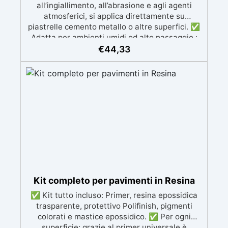
all’ingiallimento, all’abrasione e agli agenti
atmosferici, si applica direttamente su
piastrelle cemento metallo o altre superfici. ✅
Adatta per ambienti umidi od alto passaggio :
Formulazione Poliuretanica, ideale per ambienti
€
44,33
che richiedono la massima resistenza -
superiore alle resine epossidiche e vernici
classiche. ✅ Finitura versatile e
personalizzabile: Disponibile in qualsiasi colore,
con finitura lucida o satinata. Coprente in una
singola passata. ✅ Universale: Perfetta per
pavimentazioni , parcheggi esterni, magazzini
e , oltre a rivestimenti su acciaio
opportunamente preparato. ✅ Conformità e
sicurezza: Conforme al Regolamento Europeo
EU no. 305/2011 - Regolamento Europeo EU no.
574/2014 - Marcatura CE secondo EN 1504-2 e
Kit completo per pavimenti in Resina
relativa Dichiarazione di Prestazione (DoP) ✅
✅ Kit tutto incluso: Primer, resina epossidica
Facile da Usare, miscela i 2 componenti (2 : 1)
trasparente, protettivo Polifinish, pigmenti
comodamente predosati
colorati e mastice epossidico. ✅ Per ogni
superficie: grazie al primer universale è