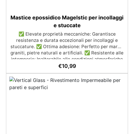
Mastice epossidico Magelstic per incollaggi
e stuccate
✅ Elevate proprietà meccaniche: Garantisce
resistenza e durata eccezionali per incollaggi e
stuccature. ✅ Ottima adesione: Perfetto per marmi,
graniti, pietre naturali e artificiali. ✅ Resistente alle
intemperie: Inalterabile alle condizioni atmosferiche
e resistente agli UV. ✅ Applicazioni verticali: Ideale
€
10,99
per applicazioni verticali, senza rischio di colature.
✅ Facile da usare: Miscelazione semplice con
rapporto 100:50 per risultati ottimali.